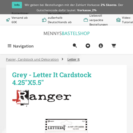
alt springen
Info
Wir geben bei Bestellungen mit der Zahlart Vorkasse
2% Skonto
. Der
Gutscheincode dafür lautet:
Vorkasse_2%
Kostenloser
Versandkosten
Liebevoll
Versand ab
außerhalb
Video-
verpackte
60€
Deutschlands ab
Tutoria
Bestellungen
Warenwert
8,50€
Navigation
0,00 €
Papier, Cardstock und Dekoration
Letter It
Grey - Letter It Cardstock
4.25"X5.5"
Bildergalerie überspringen