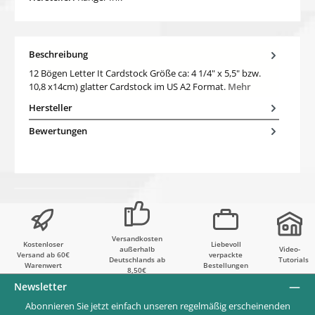
Beschreibung
12 Bögen Letter It Cardstock Größe ca: 4 1/4" x 5,5" bzw.
10,8 x14cm) glatter Cardstock im US A2 Format.
Mehr
Hersteller
Bewertungen
Versandkosten
Kostenloser
Liebevoll
außerhalb
Video-
Versand ab 60€
verpackte
Deutschlands ab
Tutorials
Warenwert
Bestellungen
8,50€
Newsletter
Abonnieren Sie jetzt einfach unseren regelmäßig erscheinenden