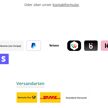
Oder über unser
Kontaktformular
.
itkarte (via Stripe)
 mollie
Später bezahlen
Vorkasse
TWINT by mollie
Blik by mollie
Klar
mollie
 by mollie
nline zahlen
Versandarten
Standard Versand
Benutzerdefiniertes Bild 1
Benutzerdefiniertes Bild 2