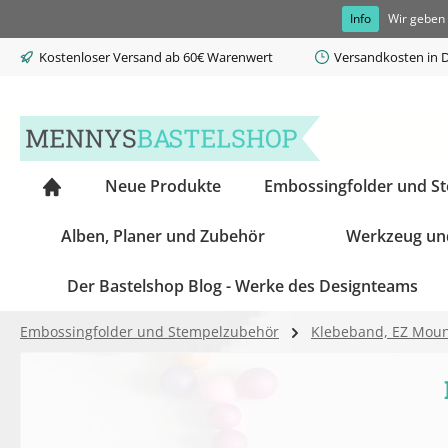
Info
Wir geben 
springen
Zur Hauptnavigation springen
Kostenloser Versand ab 60€ Warenwert
Versandkosten in D
Neue Produkte
Embossingfolder und S
Alben, Planer und Zubehör
Werkzeug un
Der Bastelshop Blog - Werke des Designteams
Embossingfolder und Stempelzubehör
Klebeband, EZ Mount