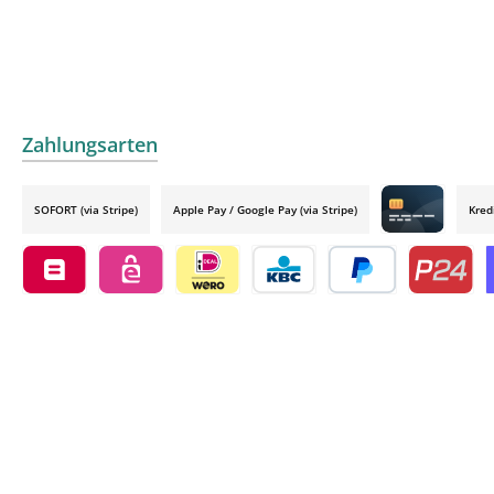
Zahlungsarten
SOFORT (via Stripe)
Apple Pay / Google Pay (via Stripe)
Kred
Credit card by
Belfius by mollie
eps by mollie
iDEAL by mollie
KBC/CBC Payment Button by 
PayPal
Przelewy24
O