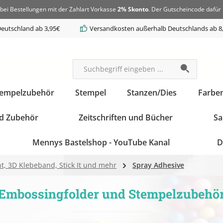
bei Bestellungen mit der Zahlart Vorkasse
2% Skonto
. Der Gutscheincode dafür 
eutschland ab 3,95€
Versandkosten außerhalb Deutschlands ab 8
tempelzubehör
Stempel
Stanzen/Dies
Farbe
d Zubehör
Zeitschriften und Bücher
Sa
Mennys Bastelshop - YouTube Kanal
D
, 3D Klebeband, Stick It und mehr
Spray Adhesive
Embossingfolder und Stempelzubehö