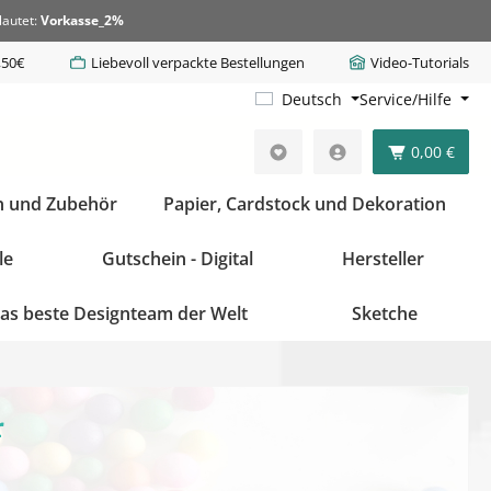
lautet:
Vorkasse_2%
,50€
Liebevoll verpackte Bestellungen
Video-Tutorials
Deutsch
Service/Hilfe
0,00 €
n und Zubehör
Papier, Cardstock und Dekoration
le
Gutschein - Digital
Hersteller
as beste Designteam der Welt
Sketche
r