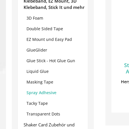
Klebeband, EZ Mount, 3D
Klebeband, Stick It und mehr
3D Foam
Double Sided Tape
EZ Mount und Easy Pad
GlueGlider
Glue Stick - Hot Glue Gun
S
A
Liquid Glue
C
Hers
Masking Tape
Spray Adhesive
Tacky Tape
Transparent Dots
Shaker Card Zubehör und