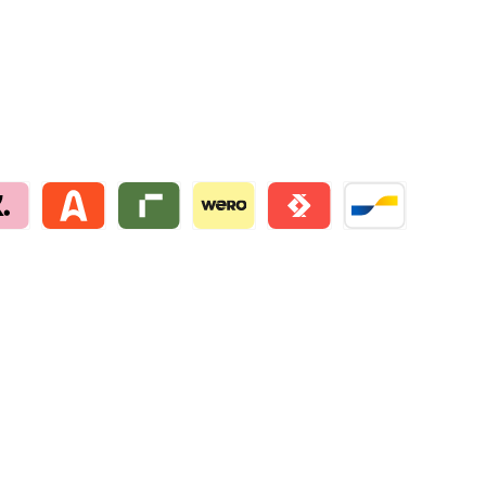
na by mollie
Alma by mollie
Riverty by mollie
Wero
Satispay by mollie
Bancontact by mo