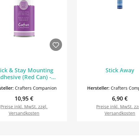
tick & Stay Mounting
Stick Away
dhesive (Red Can) -
rafter's Companion
teller:
Crafters Companion
Hersteller:
Crafters Com
Regulärer Preis:
Regulärer 
10,95 €
6,90 €
Preise inkl. MwSt. zzgl.
Preise inkl. MwSt. zz
Versandkosten
Versandkosten
In den Warenkorb
In den Warenk