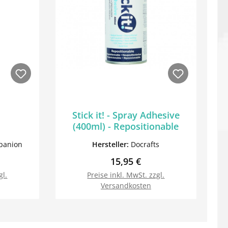
Stick it! - Spray Adhesive
(400ml) - Repositionable
panion
Hersteller:
Docrafts
Preis:
Regulärer Preis:
15,95 €
gl.
Preise inkl. MwSt. zzgl.
Versandkosten
orb
In den Warenkorb