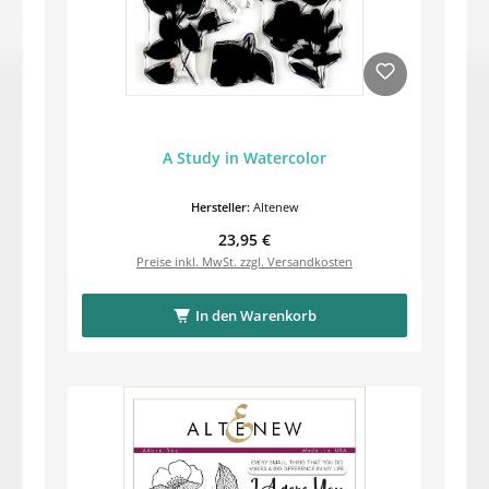
A Study in Watercolor
Hersteller:
Altenew
Regulärer Preis:
23,95 €
Preise inkl. MwSt. zzgl. Versandkosten
In den Warenkorb