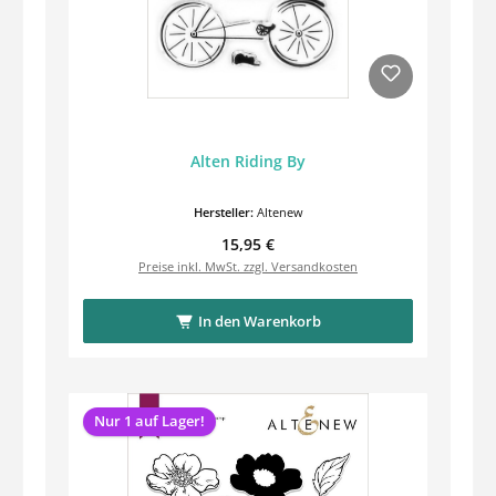
Alten Riding By
Hersteller:
Altenew
Regulärer Preis:
15,95 €
Preise inkl. MwSt. zzgl. Versandkosten
In den Warenkorb
Nur 1 auf Lager!