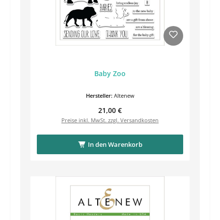
Baby Zoo
Hersteller:
Altenew
Regulärer Preis:
21,00 €
Preise inkl. MwSt. zzgl. Versandkosten
In den Warenkorb