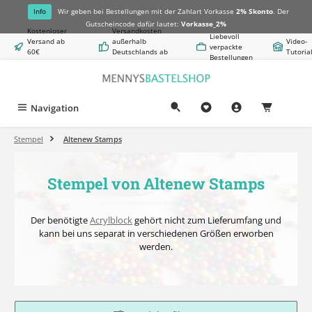
alt springen
Info
Wir geben bei Bestellungen mit der Zahlart Vorkasse
2% Skonto
. Der
Gutscheincode dafür lautet:
Vorkasse_2%
Kostenloser
Versandkosten
Liebevoll
Versand ab
außerhalb
Video-
verpackte
60€
Deutschlands ab
Tutoria
Bestellungen
Warenwert
8,50€
Navigation
0,00 €
Stempel
Altenew Stamps
Stempel von Altenew Stamps
Der benötigte
Acrylblock
gehört nicht zum Lieferumfang und
kann bei uns separat in verschiedenen Größen erworben
werden.