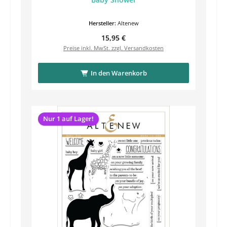
Hersteller:
Altenew
Regulärer Preis:
15,95 €
Preise inkl. MwSt. zzgl. Versandkosten
In den Warenkorb
Nur 1 auf Lager!