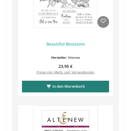
Beautiful Blossoms
Hersteller:
Altenew
Regulärer Preis:
23,95 €
Preise inkl. MwSt. zzgl. Versandkosten
In den Warenkorb