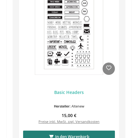
Basic Headers
Hersteller:
Altenew
Regulärer Preis:
15,00 €
Preise inkl. MwSt. zzgl. Versandkosten
In den Warenkorb