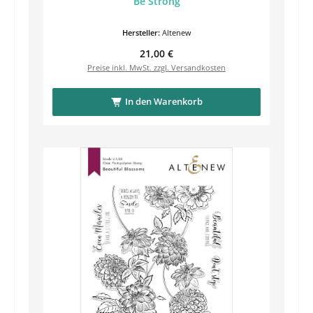
Be Strong
Hersteller:
Altenew
Regulärer Preis:
21,00 €
Preise inkl. MwSt. zzgl. Versandkosten
In den Warenkorb