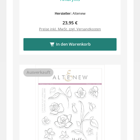
Hersteller:
Altenew
Regulärer Preis:
23,95 €
Preise inkl. MwSt. zzgl. Versandkosten
In den Warenkorb
Ausverkauft