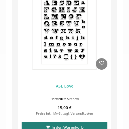
ASL Love
Hersteller:
Altenew
Regulärer Preis:
15,00 €
Preise inkl. MwSt. zzgl. Versandkosten
In den Warenkorb