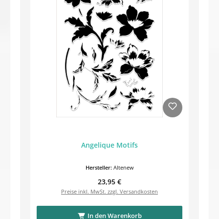
Angelique Motifs
Hersteller:
Altenew
Regulärer Preis:
23,95 €
Preise inkl. MwSt. zzgl. Versandkosten
In den Warenkorb