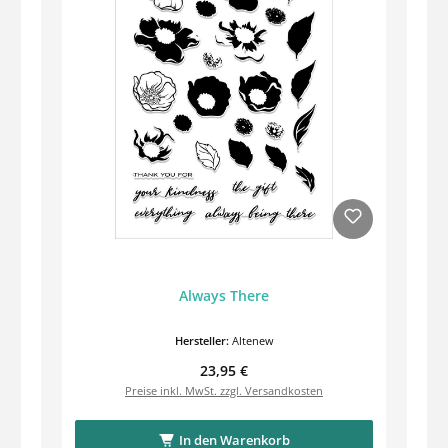
Always There
Hersteller:
Altenew
Regulärer Preis:
23,95 €
Preise inkl. MwSt. zzgl. Versandkosten
In den Warenkorb