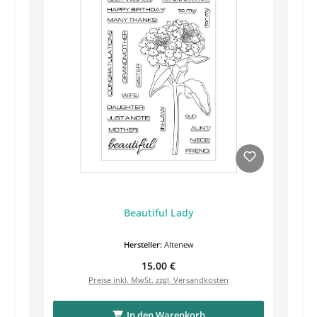
Beautiful Lady
Hersteller:
Altenew
Regulärer Preis:
15,00 €
Preise inkl. MwSt. zzgl. Versandkosten
In den Warenkorb