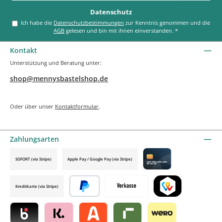
*
Datenschutz
Ich habe die
Datenschutzbestimmungen
zur Kenntnis genommen und die
AGB
gelesen und bin mit ihnen einverstanden.
*
Kontakt
Unterstützung und Beratung unter:
shop@mennysbastelshop.de
Oder über unser
Kontaktformular
.
Zahlungsarten
SOFORT (via Stripe)
Apple Pay / Google Pay (via Stripe)
Credit card by mollie
Kreditkarte (via Stripe)
Später bezahlen
Vorkasse
TWINT by mollie