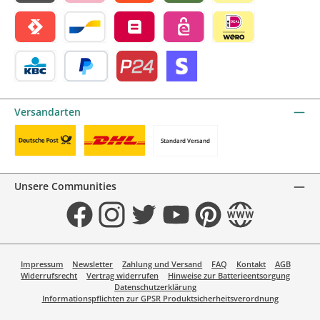
Blik by mollie
Klarna by mollie
Alma by mollie
Riverty by mollie
Wero
Satispay by mollie
Bancontact by mollie
Belfius by mollie
eps by mollie
iDEAL by mollie
KBC/CBC Payment Button by mollie
PayPal
Przelewy24 by mollie
Online zahlen
Versandarten
Standard Versand
Benutzerdefiniertes Bild 1
Benutzerdefiniertes Bild 2
Unsere Communities
Facebook
Instagram
Twitter
YouTube
Pinterest
Website
Impressum
Newsletter
Zahlung und Versand
FAQ
Kontakt
AGB
Widerrufsrecht
Vertrag widerrufen
Hinweise zur Batterieentsorgung
Datenschutzerklärung
Informationspflichten zur GPSR Produktsicherheitsverordnung