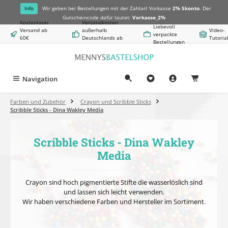
alt springen
Info
Wir geben bei Bestellungen mit der Zahlart Vorkasse
2% Skonto
. Der
Gutscheincode dafür lautet:
Vorkasse_2%
Kostenloser
Versandkosten
Liebevoll
Versand ab
außerhalb
Video-
verpackte
60€
Deutschlands ab
Tutoria
Bestellungen
Warenwert
8,50€
Navigation
0,00 €
Farben und Zubehör
Crayon und Scribble Sticks
Scribble Sticks - Dina Wakley Media
Scribble Sticks - Dina Wakley
Media
Crayon sind hoch pigmentierte Stifte die wasserlöslich sind
und lassen sich leicht verwenden.
Wir haben verschiedene Farben und Hersteller im Sortiment.