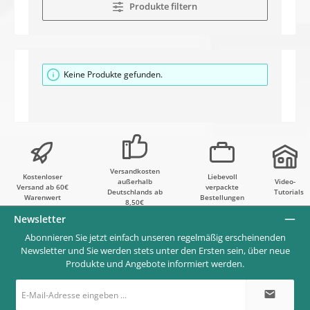
Produkte filtern
Keine Produkte gefunden.
Versandkosten
Kostenloser
Liebevoll
außerhalb
Video-
Versand ab 60€
verpackte
Deutschlands ab
Tutorials
Warenwert
Bestellungen
8,50€
Newsletter
Abonnieren Sie jetzt einfach unseren regelmäßig erscheinenden
Newsletter und Sie werden stets unter den Ersten sein, über neue
Produkte und Angebote informiert werden.
E-
Mail-
Adresse