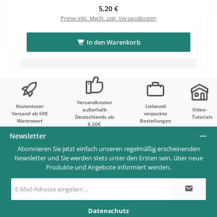
Regulärer Preis:
5,20 €
Preise inkl. MwSt. zzgl. Versandkosten
In den Warenkorb
Versandkosten
Kostenloser
Liebevoll
außerhalb
Video-
Versand ab 60€
verpackte
Deutschlands ab
Tutorials
Warenwert
Bestellungen
8,50€
Newsletter
Abonnieren Sie jetzt einfach unseren regelmäßig erscheinenden
Newsletter und Sie werden stets unter den Ersten sein, über neue
Produkte und Angebote informiert werden.
E-
Mail-
Adresse
*
Datenschutz