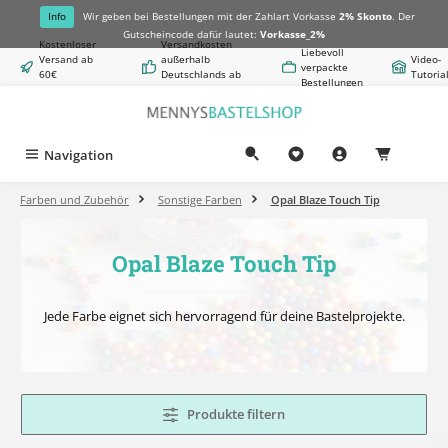
alt springen
Info
Wir geben bei Bestellungen mit der Zahlart Vorkasse
2% Skonto
. Der
Gutscheincode dafür lautet:
Vorkasse_2%
Kostenloser
Versandkosten
Liebevoll
Versand ab
außerhalb
Video-
verpackte
60€
Deutschlands ab
Tutoria
Bestellungen
Warenwert
8,50€
Navigation
0,00 €
Farben und Zubehör
Sonstige Farben
Opal Blaze Touch Tip
Opal Blaze Touch Tip
Jede Farbe eignet sich hervorragend für deine Bastelprojekte.
Produkte filtern