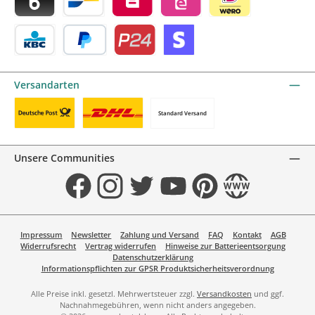
Blik by mollie
Bancontact by mollie
Belfius by mollie
eps by mollie
iDEAL by mollie
KBC/CBC Payment Button by mollie
PayPal
Przelewy24 by mollie
Online zahlen
Versandarten
Standard Versand
Benutzerdefiniertes Bild 1
Benutzerdefiniertes Bild 2
Unsere Communities
Facebook
Instagram
Twitter
YouTube
Pinterest
Website
Impressum
Newsletter
Zahlung und Versand
FAQ
Kontakt
AGB
Widerrufsrecht
Vertrag widerrufen
Hinweise zur Batterieentsorgung
Datenschutzerklärung
Informationspflichten zur GPSR Produktsicherheitsverordnung
Alle Preise inkl. gesetzl. Mehrwertsteuer zzgl.
Versandkosten
und ggf.
Nachnahmegebühren, wenn nicht anders angegeben.