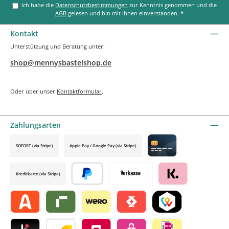
Ich habe die
Datenschutzbestimmungen
zur Kenntnis genommen und die
AGB
gelesen und bin mit ihnen einverstanden.
*
Kontakt
Unterstützung und Beratung unter:
shop@mennysbastelshop.de
Oder über unser
Kontaktformular
.
Zahlungsarten
SOFORT (via Stripe)
Apple Pay / Google Pay (via Stripe)
Credit card by mollie
Kreditkarte (via Stripe)
Später bezahlen
Vorkasse
Klarna by mollie
Alma by mollie
Riverty by mollie
Wero
Satispay by mollie
TWINT by mollie