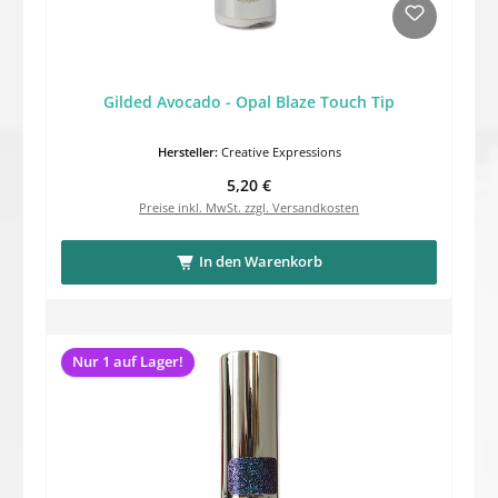
Gilded Avocado - Opal Blaze Touch Tip
Hersteller:
Creative Expressions
Regulärer Preis:
5,20 €
Preise inkl. MwSt. zzgl. Versandkosten
In den Warenkorb
Nur 1 auf Lager!