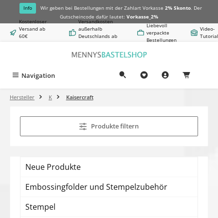
alt springen
Info
Wir geben bei Bestellungen mit der Zahlart Vorkasse
2% Skonto
. Der
Gutscheincode dafür lautet:
Vorkasse_2%
Kostenloser
Versandkosten
Liebevoll
Versand ab
außerhalb
Video-
verpackte
60€
Deutschlands ab
Tutoria
Bestellungen
Warenwert
8,50€
Navigation
0,00 €
Hersteller
K
Kaisercraft
Produkte filtern
Neue Produkte
Embossingfolder und Stempelzubehör
Stempel