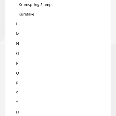
Krumspring Stamps
Kuretake
L
M
N
O
P
Q
R
S
T
U