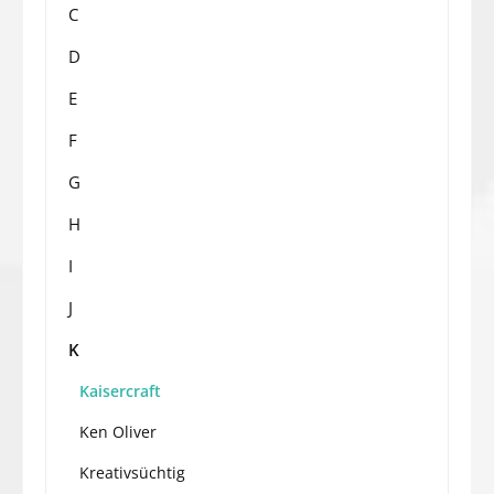
C
D
E
F
G
H
I
J
K
Kaisercraft
Ken Oliver
Kreativsüchtig