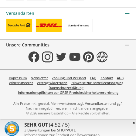
KBC/CBC Payment Button by mollie
PayPal
Przelewy24 by mollie
Online zahlen
Versandarten
Standard Versand
Benutzerdefiniertes Bild 1
Benutzerdefiniertes Bild 2
Unsere Communities
Facebook
Instagram
Twitter
YouTube
Pinterest
Website
Impressum
Newsletter
Zahlung und Versand
FAQ
Kontakt
AGB
Widerrufsrecht
Vertrag widerrufen
Hinweise zur Batterieentsorgung
Datenschutzerklärung
Informationspflichten zur GPSR Produktsicherheitsverordnung
Alle Preise inkl. gesetzl. Mehrwertsteuer zzgl.
Versandkosten
und ggf.
Nachnahmegebühren, wenn nicht anders angegeben.
© 2026 mennys bastelshop - Alle Rechte vorbehalten.
×
(4.52 / 5)
SEHR GUT
3
Bewertungen bei SHOPVOTE
Informationen zur Echtheit der Bewertungen