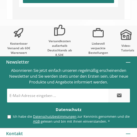
Versandkosten
Kostenloser
Liebevoll
außerhalb
Video-
Versand ab 60€
verpackte
Deutschlands ab
Tutorials
Warenwert
Bestellungen
8,50€
Newsletter
Abonnieren Sie jetzt einfach unseren regelmäßig erscheinenden
Newsletter und Sie werden stets unter den Ersten sein, über neue
Produkte und Angebote informiert werden.
E-
Mail-
Adresse
*
Datenschutz
Ich habe die
Datenschutzbestimmungen
zur Kenntnis genommen und die
AGB
gelesen und bin mit ihnen einverstanden.
*
Kontakt