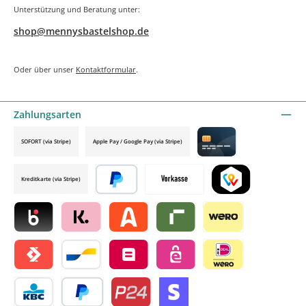
Unterstützung und Beratung unter:
shop@mennysbastelshop.de
Oder über unser
Kontaktformular
.
Zahlungsarten
SOFORT (via Stripe)
Apple Pay / Google Pay (via Stripe)
Credit card by mollie
Kreditkarte (via Stripe)
Später bezahlen
Vorkasse
TWINT by mollie
Blik by mollie
Klarna by mollie
Alma by mollie
Riverty by mollie
Wero
Satispay by mollie
Bancontact by mollie
Belfius by mollie
eps by mollie
iDEAL by mollie