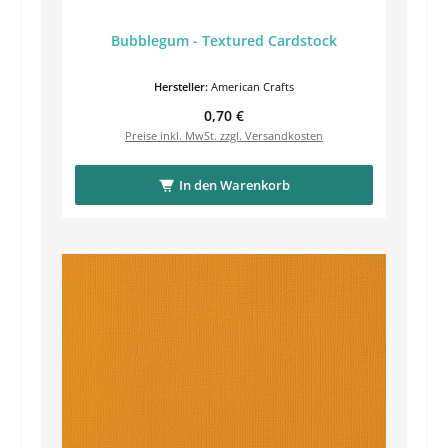
Bubblegum - Textured Cardstock
Hersteller:
American Crafts
Regulärer Preis:
0,70 €
Preise inkl. MwSt. zzgl. Versandkosten
In den Warenkorb