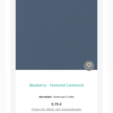
Blueberry - Textured Cardstock
Hersteller:
American Crafts
Regulärer Preis:
0,70 €
Preise inkl. MwSt. zzgl. Versandkosten