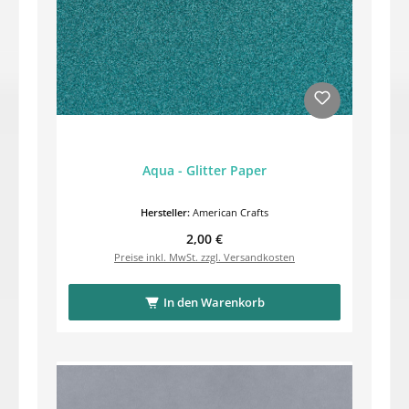
Aqua - Glitter Paper
Hersteller:
American Crafts
Regulärer Preis:
2,00 €
Preise inkl. MwSt. zzgl. Versandkosten
In den Warenkorb