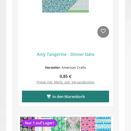
Amy Tangerine - Dinner Date
Hersteller:
American Crafts
Regulärer Preis:
0,85 €
Preise inkl. MwSt. zzgl. Versandkosten
In den Warenkorb
Nur 1 auf Lager!