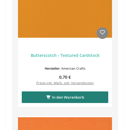
Butterscotch - Textured Cardstock
Hersteller:
American Crafts
Regulärer Preis:
0,70 €
Preise inkl. MwSt. zzgl. Versandkosten
In den Warenkorb