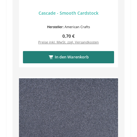
Cascade - Smooth Cardstock
Hersteller:
American Crafts
Regulärer Preis:
0,70 €
Preise inkl. MwSt. zzgl. Versandkosten
In den Warenkorb