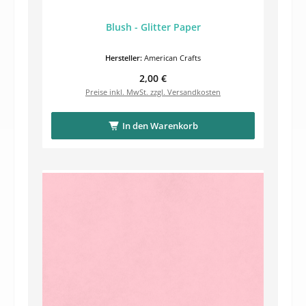
Blush - Glitter Paper
Hersteller:
American Crafts
Regulärer Preis:
2,00 €
Preise inkl. MwSt. zzgl. Versandkosten
In den Warenkorb