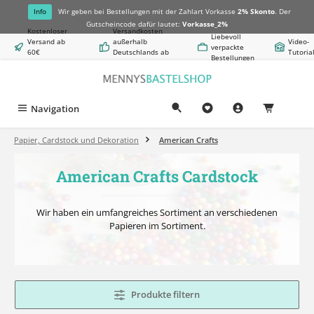
alt springen
Info
Wir geben bei Bestellungen mit der Zahlart Vorkasse
2% Skonto
. Der
Gutscheincode dafür lautet:
Vorkasse_2%
Kostenloser
Versandkosten
Liebevoll
Versand ab
außerhalb
Video-
verpackte
60€
Deutschlands ab
Tutoria
Bestellungen
Warenwert
8,50€
Navigation
0,00 €
Papier, Cardstock und Dekoration
American Crafts
American Crafts Cardstock
Wir haben ein umfangreiches Sortiment an verschiedenen
Papieren im Sortiment.
Produkte filtern