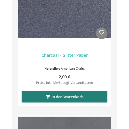
Charcoal - Glitter Paper
Hersteller:
American Crafts
Regulärer Preis:
2,00 €
Preise inkl. MwSt. zzgl. Versandkosten
In den Warenkorb