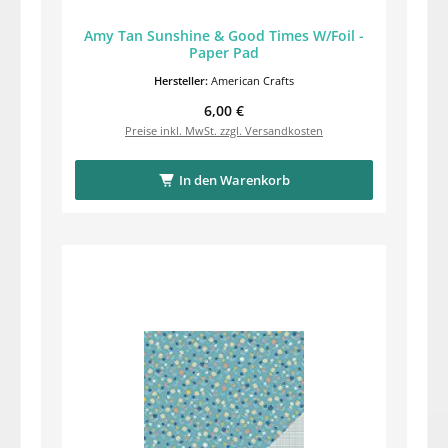
Amy Tan Sunshine & Good Times W/Foil -
Paper Pad
Hersteller:
American Crafts
Regulärer Preis:
6,00 €
Preise inkl. MwSt. zzgl. Versandkosten
In den Warenkorb