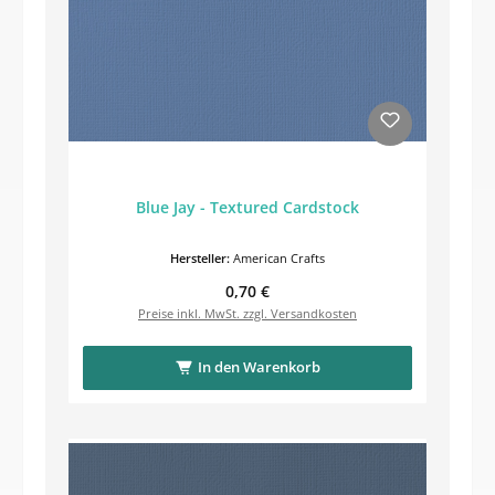
Blue Jay - Textured Cardstock
Hersteller:
American Crafts
Regulärer Preis:
0,70 €
Preise inkl. MwSt. zzgl. Versandkosten
In den Warenkorb