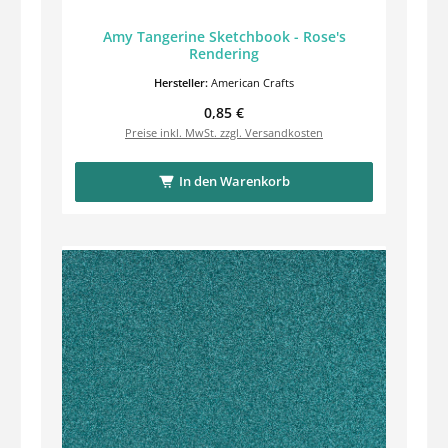
Amy Tangerine Sketchbook - Rose's
Rendering
Hersteller:
American Crafts
Regulärer Preis:
0,85 €
Preise inkl. MwSt. zzgl. Versandkosten
In den Warenkorb