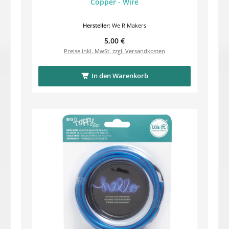
Copper - Wire
Hersteller:
We R Makers
Regulärer Preis:
5,00 €
Preise inkl. MwSt. zzgl. Versandkosten
In den Warenkorb