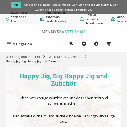
alt springen
Info
Wir geben bei Bestellungen mit der Zahlart Vorkasse
2% Skonto
. Der
Gutscheincode dafür lautet:
Vorkasse_2%
Kostenloser
Versandkosten
Liebevoll
Versand ab
außerhalb
Video-
verpackte
60€
Deutschlands ab
Tutoria
Bestellungen
Warenwert
8,50€
Navigation
0,00 €
Werkzeug und Zubehör
We R Memory Keepers
Happy Jig, Big Happy Jig und Zubehör
Happy Jig, Big Happy Jig und
Zubehör
Ohne Werkzeuge würden wir uns das Leben sehr viel
schwerer machen,
also schaue dich um und suche dir deine Lieblingswerkzeuge
aus.