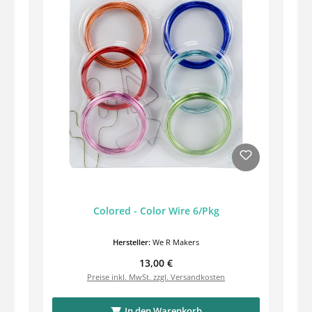
Colored - Color Wire 6/Pkg
Hersteller:
We R Makers
Regulärer Preis:
13,00 €
Preise inkl. MwSt. zzgl. Versandkosten
In den Warenkorb