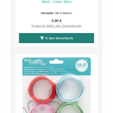
Mint - Color Wire
Hersteller:
We R Makers
Regulärer Preis:
5,00 €
Preise inkl. MwSt. zzgl. Versandkosten
In den Warenkorb