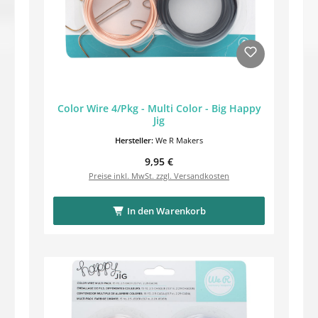
Color Wire 4/Pkg - Multi Color - Big Happy
Jig
Hersteller:
We R Makers
Regulärer Preis:
9,95 €
Preise inkl. MwSt. zzgl. Versandkosten
In den Warenkorb