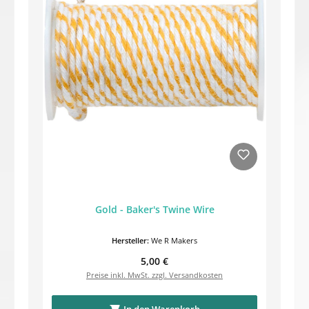
Gold - Baker's Twine Wire
Hersteller:
We R Makers
Regulärer Preis:
5,00 €
Preise inkl. MwSt. zzgl. Versandkosten
In den Warenkorb