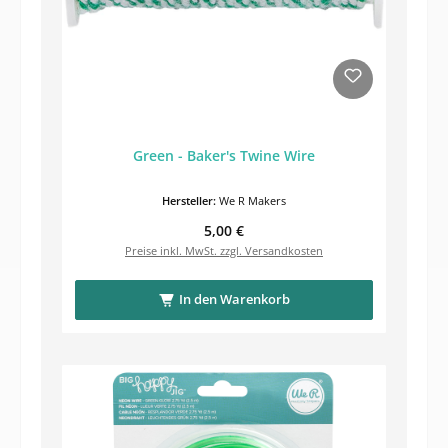
Green - Baker's Twine Wire
Hersteller:
We R Makers
Regulärer Preis:
5,00 €
Preise inkl. MwSt. zzgl. Versandkosten
In den Warenkorb