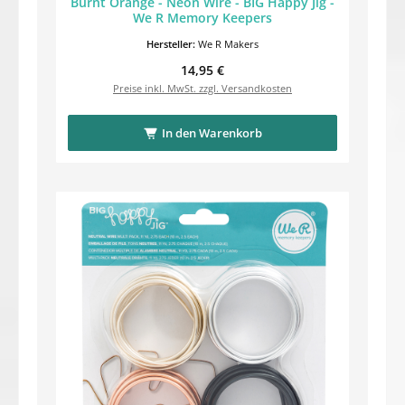
Burnt Orange - Neon Wire - BIG Happy Jig -
We R Memory Keepers
Hersteller:
We R Makers
Regulärer Preis:
14,95 €
Preise inkl. MwSt. zzgl. Versandkosten
In den Warenkorb