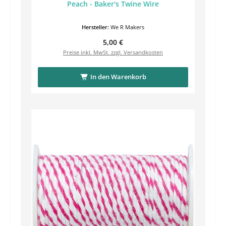
Peach - Baker's Twine Wire
Hersteller:
We R Makers
Regulärer Preis:
5,00 €
Preise inkl. MwSt. zzgl. Versandkosten
In den Warenkorb