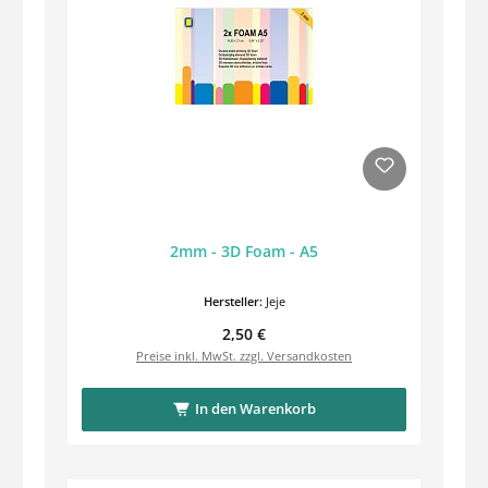
2mm - 3D Foam - A5
Hersteller:
Jeje
Regulärer Preis:
2,50 €
Preise inkl. MwSt. zzgl. Versandkosten
In den Warenkorb