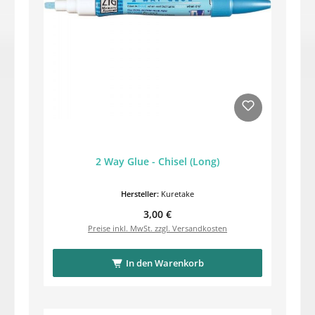
2 Way Glue - Chisel (Long)
Hersteller:
Kuretake
Regulärer Preis:
3,00 €
Preise inkl. MwSt. zzgl. Versandkosten
In den Warenkorb