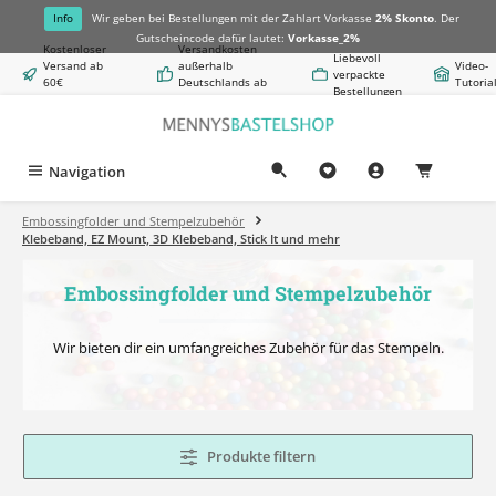
alt springen
Info
Wir geben bei Bestellungen mit der Zahlart Vorkasse
2% Skonto
. Der
Gutscheincode dafür lautet:
Vorkasse_2%
Kostenloser
Versandkosten
Liebevoll
Versand ab
außerhalb
Video-
verpackte
60€
Deutschlands ab
Tutoria
Bestellungen
Warenwert
8,50€
Navigation
0,00 €
Embossingfolder und Stempelzubehör
Klebeband, EZ Mount, 3D Klebeband, Stick It und mehr
Embossingfolder und Stempelzubehör
Wir bieten dir ein umfangreiches Zubehör für das Stempeln.
Produkte filtern