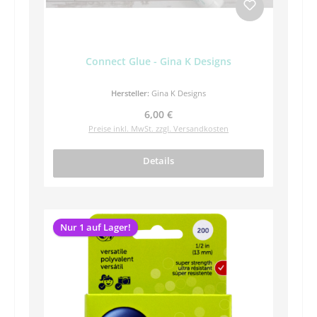
Connect Glue - Gina K Designs
Hersteller:
Gina K Designs
Regulärer Preis:
6,00 €
Preise inkl. MwSt. zzgl. Versandkosten
Details
Nur 1 auf Lager!