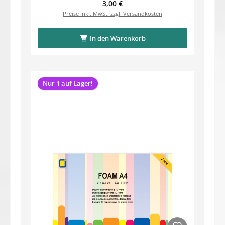
Regulärer Preis:
3,00 €
Preise inkl. MwSt. zzgl. Versandkosten
In den Warenkorb
Nur 1 auf Lager!