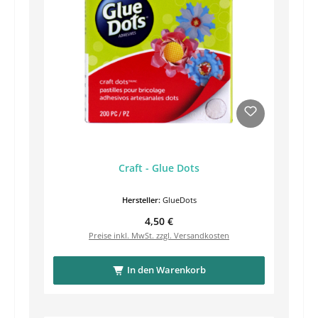
Craft - Glue Dots
Hersteller:
GlueDots
Regulärer Preis:
4,50 €
Preise inkl. MwSt. zzgl. Versandkosten
In den Warenkorb