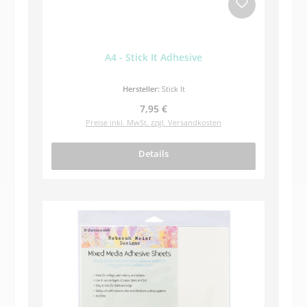
A4 - Stick It Adhesive
Hersteller:
Stick It
Regulärer Preis:
7,95 €
Preise inkl. MwSt. zzgl. Versandkosten
Details