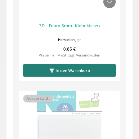
3D - Foam 3mm- Klebekissen
Hersteller:
Jeje
Regulärer Preis:
0,85 €
Preise inkl. MwSt. zzgl. Versandkosten
In den Warenkorb
Ausverkauft