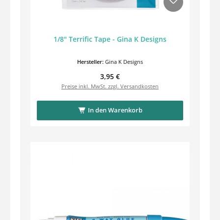
1/8" Terrific Tape - Gina K Designs
Hersteller:
Gina K Designs
Regulärer Preis:
3,95 €
Preise inkl. MwSt. zzgl. Versandkosten
In den Warenkorb