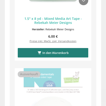
1.5" x 8 yd - Mixed Media Art Tape -
Rebekah Meier Designs
Hersteller:
Rebekah Meier Designs
Regulärer Preis:
6,00 €
Preise inkl. MwSt. zzgl. Versandkosten
In den Warenkorb
Ausverkauft