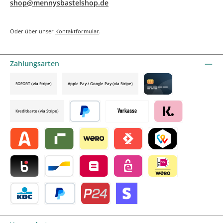
shop@mennysbastelshop.de
Oder über unser
Kontaktformular
.
Zahlungsarten
SOFORT (via Stripe)
Apple Pay / Google Pay (via Stripe)
Credit card by mollie
Kreditkarte (via Stripe)
Später bezahlen
Vorkasse
Klarna by mollie
Alma by mollie
Riverty by mollie
Wero
Satispay by mollie
TWINT by mollie
Blik by mollie
Bancontact by mollie
Belfius by mollie
eps by mollie
iDEAL by mollie
KBC/CBC Payment Button by mollie
PayPal
Przelewy24 by mollie
Online zahlen