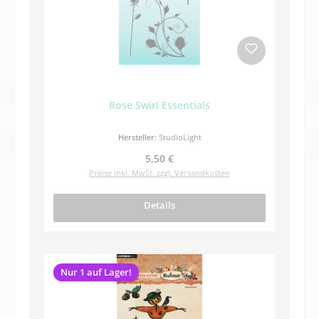
Rose Swirl Essentials
Hersteller:
StudioLight
Regulärer Preis:
5,50 €
Preise inkl. MwSt. zzgl. Versandkosten
Details
Nur 1 auf Lager!