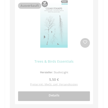
Ausverkauft
Trees & Birds Essentials
Hersteller:
StudioLight
Regulärer Preis:
5,50 €
Preise inkl. MwSt. zzgl. Versandkosten
Details