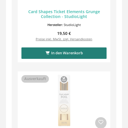
Card Shapes Ticket Elements Grunge
Collection - StudioLight
Hersteller:
StudioLight
Regulärer Preis:
19,50 €
Preise inkl. MwSt. zzgl. Versandkosten
In den Warenkorb
Ausverkauft