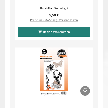
Hersteller:
StudioLight
Regulärer Preis:
5,50 €
Preise inkl. MwSt. zzgl. Versandkosten
In den Warenkorb