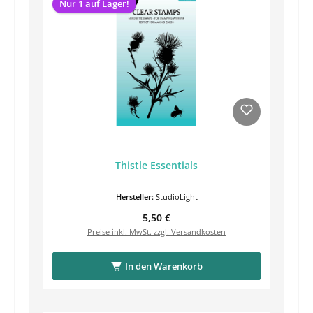
Nur 1 auf Lager!
Thistle Essentials
Hersteller:
StudioLight
Regulärer Preis:
5,50 €
Preise inkl. MwSt. zzgl. Versandkosten
In den Warenkorb