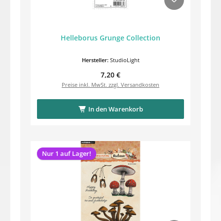
Helleborus Grunge Collection
Hersteller:
StudioLight
Regulärer Preis:
7,20 €
Preise inkl. MwSt. zzgl. Versandkosten
In den Warenkorb
Nur 1 auf Lager!