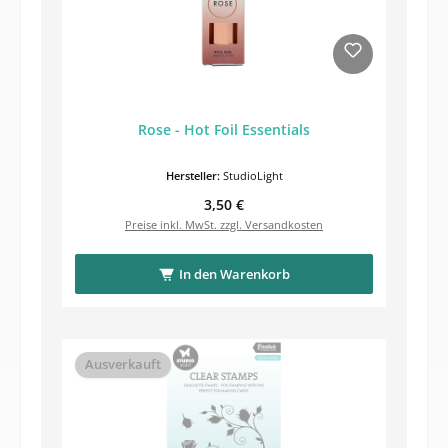
Rose - Hot Foil Essentials
Hersteller:
StudioLight
Regulärer Preis:
3,50 €
Preise inkl. MwSt. zzgl. Versandkosten
In den Warenkorb
Ausverkauft