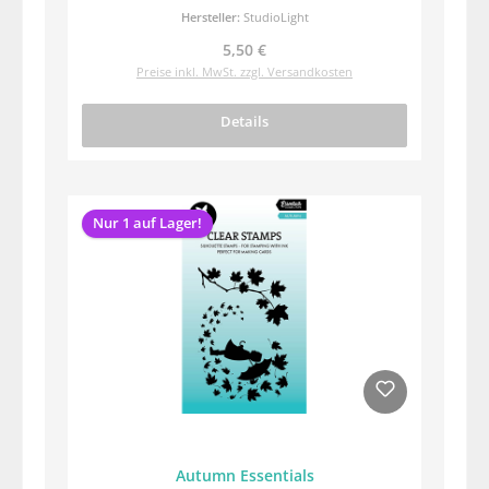
Hersteller:
StudioLight
Regulärer Preis:
5,50 €
Preise inkl. MwSt. zzgl. Versandkosten
Details
Nur 1 auf Lager!
Autumn Essentials