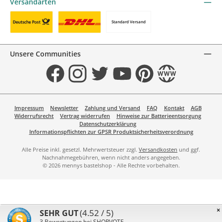
Versandarten
Standard Versand
Benutzerdefiniertes Bild 1
Benutzerdefiniertes Bild 2
Unsere Communities
Facebook
Instagram
Twitter
YouTube
Pinterest
Website
Impressum
Newsletter
Zahlung und Versand
FAQ
Kontakt
AGB
Widerrufsrecht
Vertrag widerrufen
Hinweise zur Batterieentsorgung
Datenschutzerklärung
Informationspflichten zur GPSR Produktsicherheitsverordnung
Alle Preise inkl. gesetzl. Mehrwertsteuer zzgl.
Versandkosten
und ggf.
Nachnahmegebühren, wenn nicht anders angegeben.
© 2026 mennys bastelshop - Alle Rechte vorbehalten.
×
(4.52 / 5)
SEHR GUT
3
Bewertungen bei SHOPVOTE