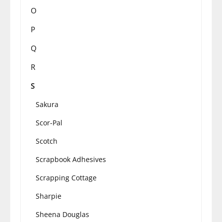
O
P
Q
R
S
Sakura
Scor-Pal
Scotch
Scrapbook Adhesives
Scrapping Cottage
Sharpie
Sheena Douglas