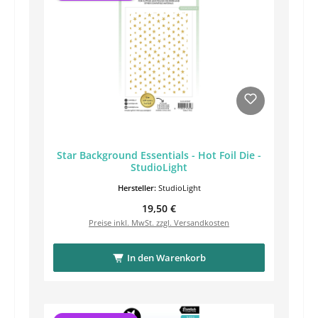
Star Background Essentials - Hot Foil Die -
StudioLight
Hersteller:
StudioLight
Regulärer Preis:
19,50 €
Preise inkl. MwSt. zzgl. Versandkosten
In den Warenkorb