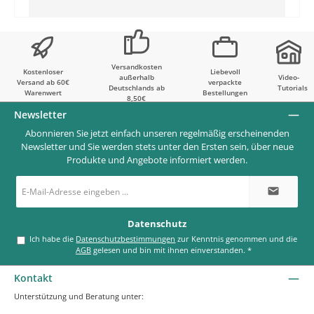
Versandkosten
Kostenloser
Liebevoll
außerhalb
Video-
Versand ab 60€
verpackte
Deutschlands ab
Tutorials
Warenwert
Bestellungen
8,50€
Newsletter
Abonnieren Sie jetzt einfach unseren regelmäßig erscheinenden
Newsletter und Sie werden stets unter den Ersten sein, über neue
Produkte und Angebote informiert werden.
E-
Mail-
Adresse
*
Datenschutz
Ich habe die
Datenschutzbestimmungen
zur Kenntnis genommen und die
AGB
gelesen und bin mit ihnen einverstanden.
*
Kontakt
Unterstützung und Beratung unter: