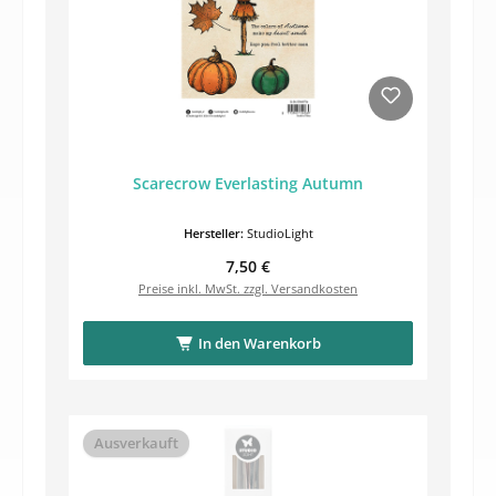
Scarecrow Everlasting Autumn
Hersteller:
StudioLight
Regulärer Preis:
7,50 €
Preise inkl. MwSt. zzgl. Versandkosten
In den Warenkorb
Ausverkauft