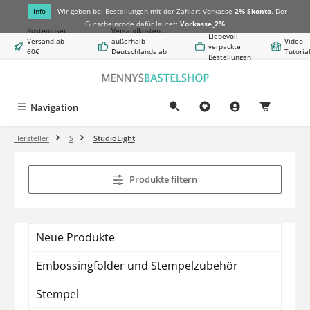
alt springen
Info
Wir geben bei Bestellungen mit der Zahlart Vorkasse
2% Skonto
. Der
Gutscheincode dafür lautet:
Vorkasse_2%
Kostenloser
Versandkosten
Liebevoll
Versand ab
außerhalb
Video-
verpackte
60€
Deutschlands ab
Tutoria
Bestellungen
Warenwert
8,50€
Navigation
0,00 €
Hersteller
S
StudioLight
Produkte filtern
Neue Produkte
Embossingfolder und Stempelzubehör
Stempel