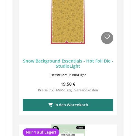
Snow Background Essentials - Hot Foil Die -
StudioLight
Hersteller:
StudioLight
Regulärer Preis:
19,50 €
Preise inkl. MwSt. zzgl. Versandkosten
In den Warenkorb
Nur 1 auf Lager!