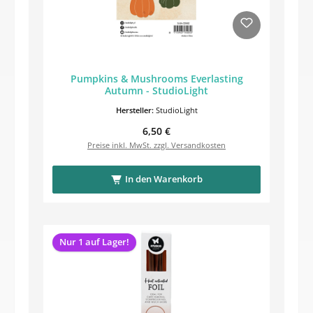
Pumpkins & Mushrooms Everlasting
Autumn - StudioLight
Hersteller:
StudioLight
Regulärer Preis:
6,50 €
Preise inkl. MwSt. zzgl. Versandkosten
In den Warenkorb
Nur 1 auf Lager!