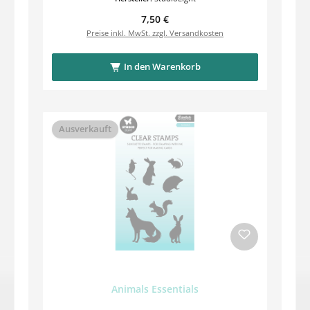
Regulärer Preis:
7,50 €
Preise inkl. MwSt. zzgl. Versandkosten
In den Warenkorb
Ausverkauft
Animals Essentials