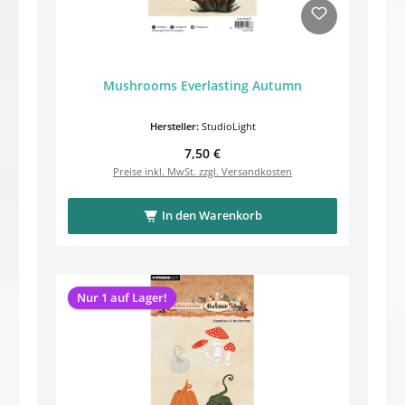
Mushrooms Everlasting Autumn
Hersteller:
StudioLight
Regulärer Preis:
7,50 €
Preise inkl. MwSt. zzgl. Versandkosten
In den Warenkorb
Nur 1 auf Lager!