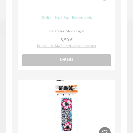
Gold - Hot Foil Essentials
Hersteller:
StudioLight
Regulärer Preis:
3,50 €
Preise inkl. MwSt. zzgl. Versandkosten
Details