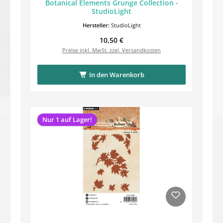
Botanical Elements Grunge Collection -
StudioLight
Hersteller:
StudioLight
Regulärer Preis:
10,50 €
Preise inkl. MwSt. zzgl. Versandkosten
In den Warenkorb
Nur 1 auf Lager!