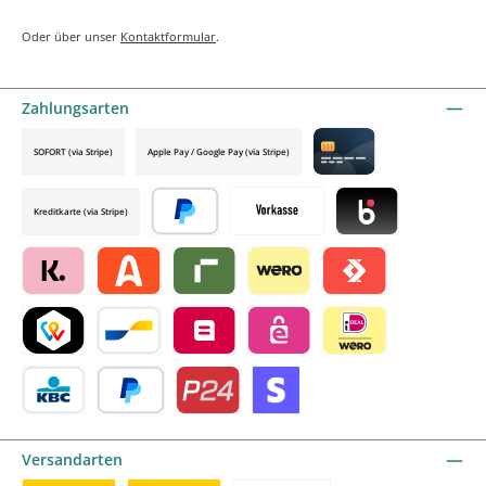
Oder über unser
Kontaktformular
.
Zahlungsarten
SOFORT (via Stripe)
Apple Pay / Google Pay (via Stripe)
Credit card by mollie
Kreditkarte (via Stripe)
Später bezahlen
Vorkasse
Blik by mollie
Klarna by mollie
Alma by mollie
Riverty by mollie
Wero
Satispay by mollie
TWINT by mollie
Bancontact by mollie
Belfius by mollie
eps by mollie
iDEAL by mollie
KBC/CBC Payment Button by mollie
PayPal
Przelewy24 by mollie
Online zahlen
Versandarten