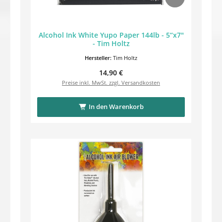
Alcohol Ink White Yupo Paper 144lb - 5“x7"
- Tim Holtz
Hersteller:
Tim Holtz
Regulärer Preis:
14,90 €
Preise inkl. MwSt. zzgl. Versandkosten
In den Warenkorb