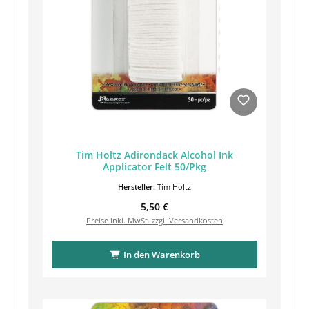
Tim Holtz Adirondack Alcohol Ink
Applicator Felt 50/Pkg
Hersteller:
Tim Holtz
Regulärer Preis:
5,50 €
Preise inkl. MwSt. zzgl. Versandkosten
In den Warenkorb