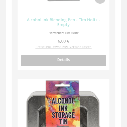
Alcohol Ink Blending Pen - Tim Holtz -
Empty
Hersteller:
Tim Holtz
Regulärer Preis:
6,00 €
Preise inkl. MwSt. zzgl. Versandkosten
Details