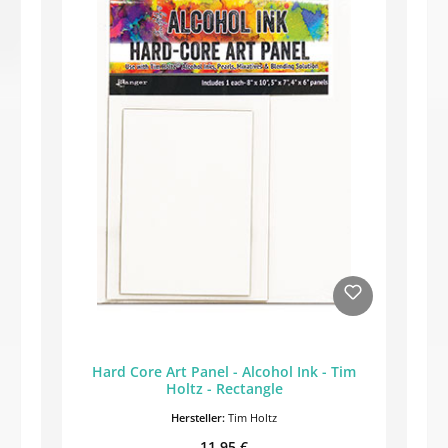
Hard Core Art Panel - Alcohol Ink - Tim
Holtz - Rectangle
Hersteller:
Tim Holtz
Regulärer Preis:
11,95 €