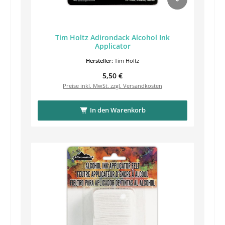
Tim Holtz Adirondack Alcohol Ink
Applicator
Hersteller:
Tim Holtz
Regulärer Preis:
5,50 €
Preise inkl. MwSt. zzgl. Versandkosten
In den Warenkorb