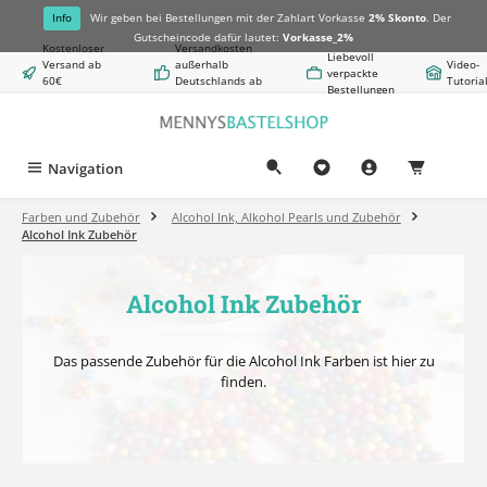
alt springen
Info
Wir geben bei Bestellungen mit der Zahlart Vorkasse
2% Skonto
. Der
Gutscheincode dafür lautet:
Vorkasse_2%
Kostenloser
Versandkosten
Liebevoll
Versand ab
außerhalb
Video-
verpackte
60€
Deutschlands ab
Tutoria
Bestellungen
Warenwert
8,50€
Navigation
0,00 €
Farben und Zubehör
Alcohol Ink, Alkohol Pearls und Zubehör
Alcohol Ink Zubehör
Alcohol Ink Zubehör
Das passende Zubehör für die Alcohol Ink Farben ist hier zu
finden.