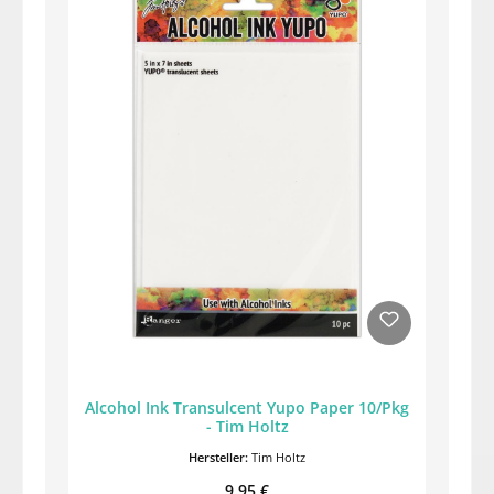
Alcohol Ink Transulcent Yupo Paper 10/Pkg
- Tim Holtz
Hersteller:
Tim Holtz
Regulärer Preis:
9,95 €