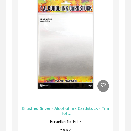
Brushed Silver - Alcohol Ink Cardstock - Tim
Holtz
Hersteller:
Tim Holtz
Regulärer Preis:
7,95 €