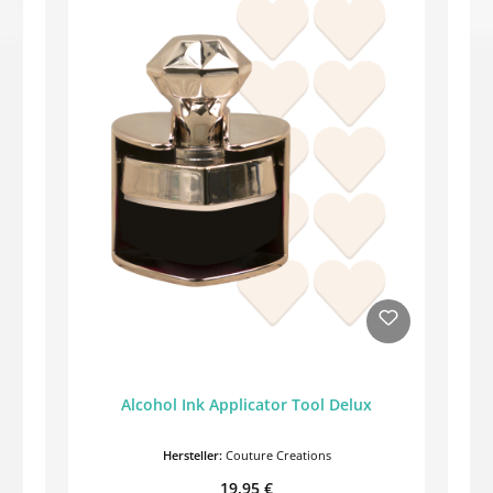
Alcohol Ink Applicator Tool Delux
Hersteller:
Couture Creations
Regulärer Preis:
19,95 €