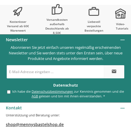
Versandkosten
Kostenloser
Liebevoll
außerhalb
Video-
Versand ab 60€
verpackte
Deutschlands ab
Tutorials
Warenwert
Bestellungen
8,50€
Newsletter
Abonnieren Sie jetzt einfach unseren regelmäßig erscheinenden
Newsletter und Sie werden stets unter den Ersten sein, über neue
Produkte und Angebote informiert werden.
E-
Mail-
Adresse
*
Datenschutz
Ich habe die
Datenschutzbestimmungen
zur Kenntnis genommen und die
AGB
gelesen und bin mit ihnen einverstanden.
*
Kontakt
Unterstützung und Beratung unter:
shop@mennysbastelshop.de