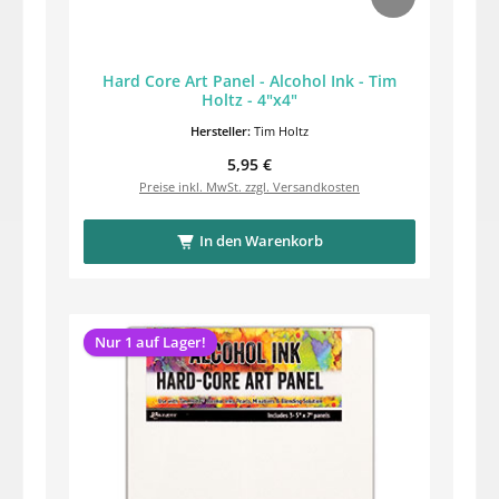
Hard Core Art Panel - Alcohol Ink - Tim
Holtz - 4"x4"
Hersteller:
Tim Holtz
Regulärer Preis:
5,95 €
Preise inkl. MwSt. zzgl. Versandkosten
In den Warenkorb
Nur 1 auf Lager!