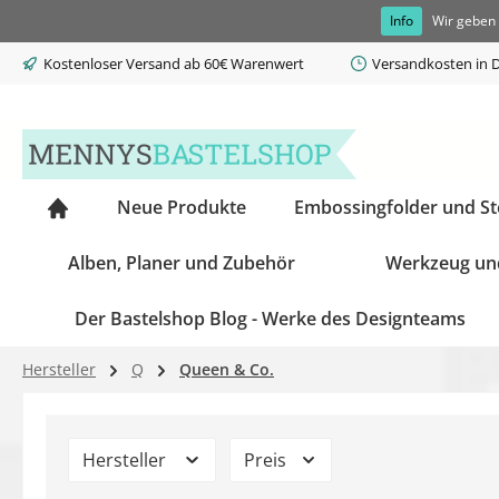
Info
Wir geben 
springen
Zur Hauptnavigation springen
Kostenloser Versand ab 60€ Warenwert
Versandkosten in D
Neue Produkte
Embossingfolder und S
Alben, Planer und Zubehör
Werkzeug un
Der Bastelshop Blog - Werke des Designteams
Hersteller
Q
Queen & Co.
Hersteller
Preis