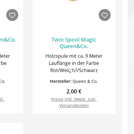
en&Co.
Twin Spool Magic
Queen&Co.
Meter
Holzspule mit ca. 9 Meter
rbe
Lauflänge in der Farbe
Rot/Weiï¿½?/Schwarz
Co.
Hersteller:
Queen & Co.
Preis:
Regulärer Preis:
2,00 €
gl.
Preise inkl. MwSt. zzgl.
Versandkosten
orb
In den Warenkorb