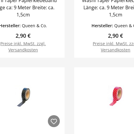
i Tape/ Papierklebeband
Washi Tape/ Papierkl
 ca: 9 Meter Breite: ca.
Länge: ca. 9 Meter Breite: ca.
1,5cm
1,5cm
Hersteller:
Queen & Co.
Hersteller:
Queen & 
Regulärer Preis:
Regulärer 
2,90 €
2,90 €
Preise inkl. MwSt. zzgl.
Preise inkl. MwSt. zz
Versandkosten
Versandkosten
In den Warenkorb
In den Warenk