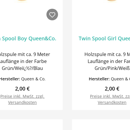
 Spool Boy Queen&Co.
Twin Spool Girl Que
lzspule mit ca. 9 Meter
Holzspule mit ca. 9 
Lauflänge in der Farbe
Lauflänge in der Fa
Grün/Weiï¿½?/Blau
Grün/Pink/Weiß
Hersteller:
Queen & Co.
Hersteller:
Queen & 
Regulärer Preis:
Regulärer 
2,00 €
2,00 €
Preise inkl. MwSt. zzgl.
Preise inkl. MwSt. zz
Versandkosten
Versandkosten
In den Warenkorb
In den Warenk