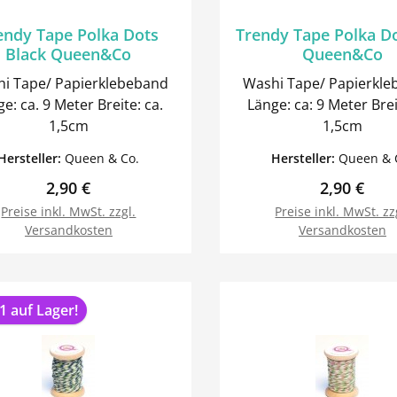
endy Tape Polka Dots
Trendy Tape Polka D
Black Queen&Co
Queen&Co
i Tape/ Papierklebeband
Washi Tape/ Papierkl
 ca. 9 Meter Breite: ca.
Länge: ca: 9 Meter Breite: ca:
1,5cm
1,5cm
Hersteller:
Queen & Co.
Hersteller:
Queen & 
Regulärer Preis:
Regulärer 
2,90 €
2,90 €
Preise inkl. MwSt. zzgl.
Preise inkl. MwSt. zz
Versandkosten
Versandkosten
In den Warenkorb
In den Warenk
1 auf Lager!