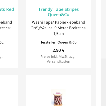
ots Red
Trendy Tape Stripes
Queen&Co
ebeband
Washi Tape/ Papierklebeband
Gröï¿½?e: ca. 9 Meter Breite: ca.
1,5cm
Co.
Hersteller:
Queen & Co.
Preis:
Regulärer Preis:
2,90 €
gl.
Preise inkl. MwSt. zzgl.
Versandkosten
orb
In den Warenkorb