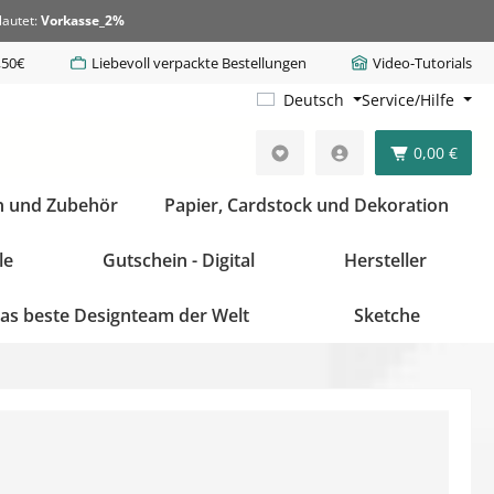
lautet:
Vorkasse_2%
,50€
Liebevoll verpackte Bestellungen
Video-Tutorials
Deutsch
Service/Hilfe
0,00 €
n und Zubehör
Papier, Cardstock und Dekoration
le
Gutschein - Digital
Hersteller
as beste Designteam der Welt
Sketche