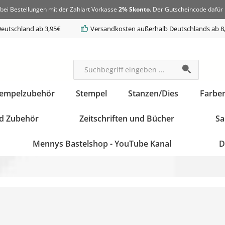
bei Bestellungen mit der Zahlart Vorkasse
2% Skonto
. Der Gutscheincode dafür 
eutschland ab 3,95€
Versandkosten außerhalb Deutschlands ab 8
tempelzubehör
Stempel
Stanzen/Dies
Farbe
d Zubehör
Zeitschriften und Bücher
Sa
Mennys Bastelshop - YouTube Kanal
D