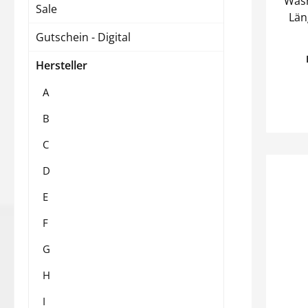
Wash
Sale
Länge
Gutschein - Digital
Hersteller
A
B
C
D
E
F
G
H
I