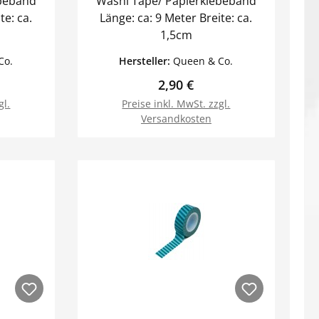
ebeband
Washi Tape/ Papierklebeband
Länge: ca: 9 Meter Breite: ca.
1,5cm
Co.
Hersteller:
Queen & Co.
Preis:
Regulärer Preis:
2,90 €
gl.
Preise inkl. MwSt. zzgl.
Versandkosten
orb
In den Warenkorb