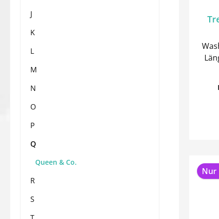
J
Tr
K
Wash
L
Länge:
M
N
O
P
Q
Queen & Co.
Nur 
R
S
T