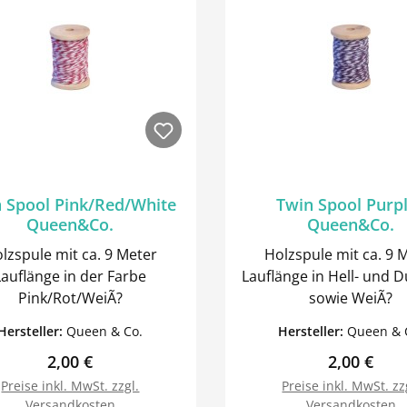
 Spool Pink/Red/White
Twin Spool Purp
Queen&Co.
Queen&Co.
lzspule mit ca. 9 Meter
Holzspule mit ca. 9 
Lauflänge in der Farbe
Lauflänge in Hell- und D
Pink/Rot/WeiÃ?
sowie WeiÃ?
Hersteller:
Queen & Co.
Hersteller:
Queen & 
Regulärer Preis:
Regulärer 
2,00 €
2,00 €
Preise inkl. MwSt. zzgl.
Preise inkl. MwSt. zz
Versandkosten
Versandkosten