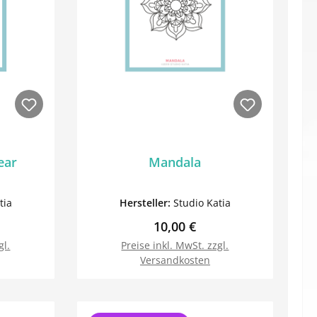
ear
Mandala
tia
Hersteller:
Studio Katia
reis:
Regulärer Preis:
10,00 €
gl.
Preise inkl. MwSt. zzgl.
Versandkosten
orb
In den Warenkorb