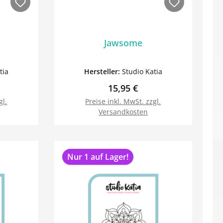
Jawsome
tia
Hersteller:
Studio Katia
reis:
Regulärer Preis:
15,95 €
gl.
Preise inkl. MwSt. zzgl.
Versandkosten
orb
In den Warenkorb
Nur 1 auf Lager!