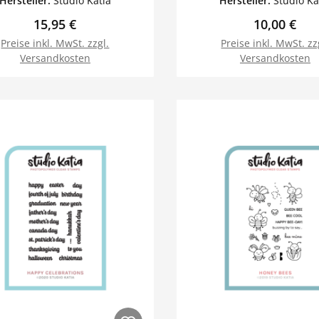
Hersteller:
Studio Katia
Hersteller:
Studio Ka
Regulärer Preis:
Regulärer P
15,95 €
10,00 €
Preise inkl. MwSt. zzgl.
Preise inkl. MwSt. zz
Versandkosten
Versandkosten
In den Warenkorb
In den Warenk