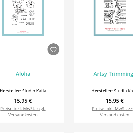
Aloha
Artsy Trimmin
Hersteller:
Studio Katia
Hersteller:
Studio Ka
Regulärer Preis:
Regulärer P
15,95 €
15,95 €
Preise inkl. MwSt. zzgl.
Preise inkl. MwSt. zz
Versandkosten
Versandkosten
In den Warenkorb
In den Warenk