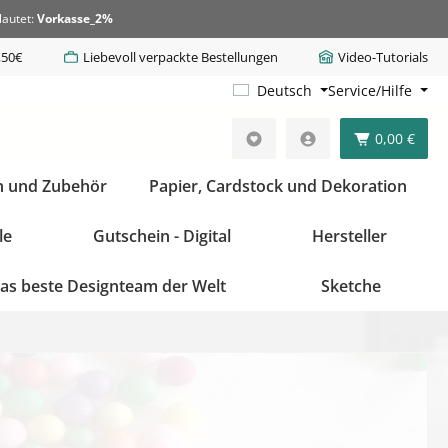
lautet:
Vorkasse_2%
,50€
Liebevoll verpackte Bestellungen
Video-Tutorials
Deutsch
Service/Hilfe
0,00 €
n und Zubehör
Papier, Cardstock und Dekoration
le
Gutschein - Digital
Hersteller
as beste Designteam der Welt
Sketche