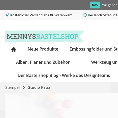
Info
Wir geben 
springen
Zur Hauptnavigation springen
Kostenloser Versand ab 60€ Warenwert
Versandkosten in D
Neue Produkte
Embossingfolder und S
Alben, Planer und Zubehör
Werkzeug un
Der Bastelshop Blog - Werke des Designteams
Stempel
Studio Katia