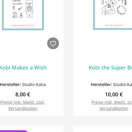
Kobi Makes a Wish
Kobi the Super B
Hersteller:
Studio Katia
Hersteller:
Studio Ka
Regulärer Preis:
Regulärer P
8,00 €
10,00 €
Preise inkl. MwSt. zzgl.
Preise inkl. MwSt. zz
Versandkosten
Versandkosten
In den Warenkorb
In den Warenk