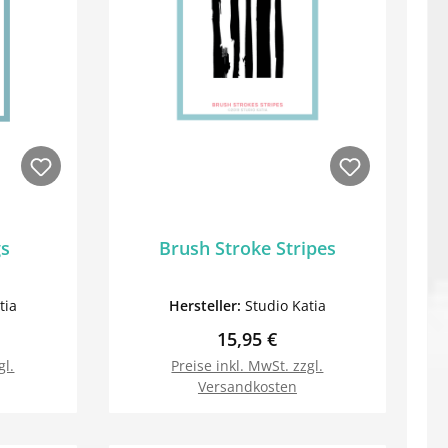
gs
Brush Stroke Stripes
tia
Hersteller:
Studio Katia
reis:
Regulärer Preis:
15,95 €
gl.
Preise inkl. MwSt. zzgl.
Versandkosten
orb
In den Warenkorb