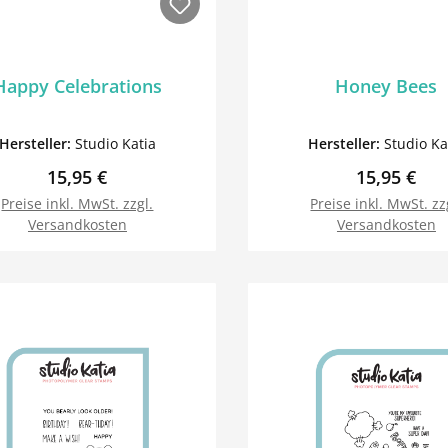
Happy Celebrations
Honey Bees
Hersteller:
Studio Katia
Hersteller:
Studio Ka
Regulärer Preis:
Regulärer P
15,95 €
15,95 €
Preise inkl. MwSt. zzgl.
Preise inkl. MwSt. zz
Versandkosten
Versandkosten
In den Warenkorb
In den Warenk