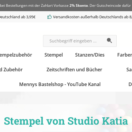
bei Bestellungen mit der Zahlart Vorkasse
2% Skonto
. Der Gutscheincode dafür 
eutschland ab 3,95€
Versandkosten außerhalb Deutschlands ab 8
tempelzubehör
Stempel
Stanzen/Dies
Farbe
d Zubehör
Zeitschriften und Bücher
Sa
Mennys Bastelshop - YouTube Kanal
D
Stempel von Studio Katia