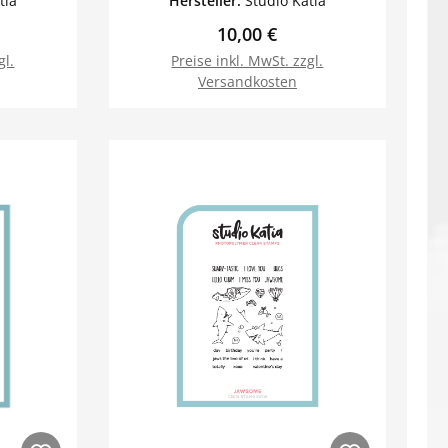
tia
Hersteller:
Studio Katia
reis:
Regulärer Preis:
10,00 €
gl.
Preise inkl. MwSt. zzgl.
Versandkosten
orb
In den Warenkorb