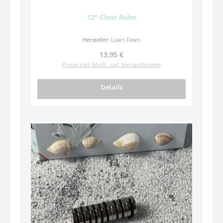
12" Clear Ruler
Hersteller:
Lawn Fawn
Regulärer Preis:
13,95 €
Preise inkl. MwSt. zzgl. Versandkosten
Details