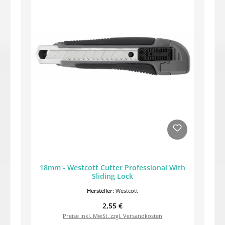
18mm - Westcott Cutter Professional With
Sliding Lock
Hersteller:
Westcott
Regulärer Preis:
2,55 €
Preise inkl. MwSt. zzgl. Versandkosten