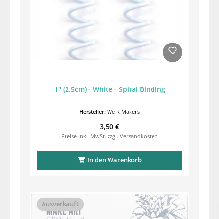
1" (2,5cm) - White - Spiral Binding
Hersteller:
We R Makers
Regulärer Preis:
3,50 €
Preise inkl. MwSt. zzgl. Versandkosten
In den Warenkorb
Ausverkauft