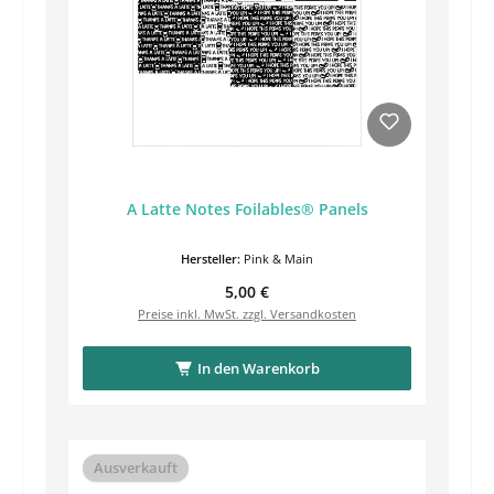
A Latte Notes Foilables® Panels
Hersteller:
Pink & Main
Regulärer Preis:
5,00 €
Preise inkl. MwSt. zzgl. Versandkosten
In den Warenkorb
Ausverkauft