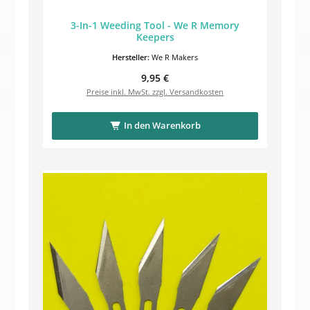
3-In-1 Weeding Tool - We R Memory
Keepers
Hersteller:
We R Makers
Regulärer Preis:
9,95 €
Preise inkl. MwSt. zzgl. Versandkosten
In den Warenkorb