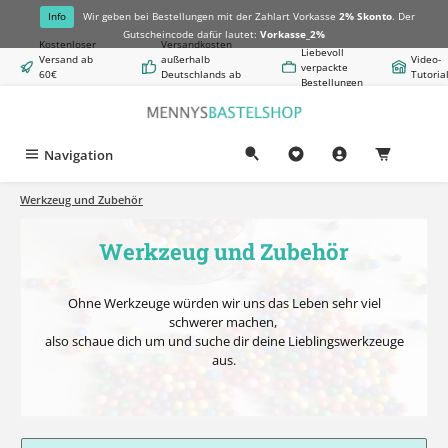
alt springen
Info
Wir geben bei Bestellungen mit der Zahlart Vorkasse
2% Skonto
. Der
Gutscheincode dafür lautet:
Vorkasse_2%
Kostenloser
Versandkosten
Liebevoll
Versand ab
außerhalb
Video-
verpackte
60€
Deutschlands ab
Tutoria
Bestellungen
Warenwert
8,50€
Navigation
0,00 €
Werkzeug und Zubehör
Werkzeug und Zubehör
Ohne Werkzeuge würden wir uns das Leben sehr viel
schwerer machen,
also schaue dich um und suche dir deine Lieblingswerkzeuge
aus.