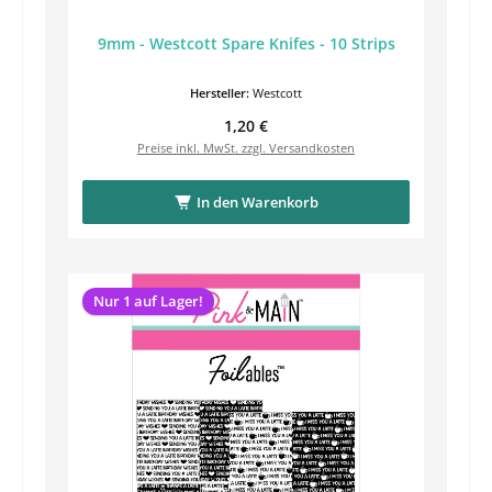
9mm - Westcott Spare Knifes - 10 Strips
Hersteller:
Westcott
Regulärer Preis:
1,20 €
Preise inkl. MwSt. zzgl. Versandkosten
In den Warenkorb
Nur 1 auf Lager!