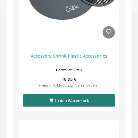
Accessory Shrink Plastic Accessories
Hersteller:
Sizzix
Regulärer Preis:
18,95 €
Preise inkl. MwSt. zzgl. Versandkosten
In den Warenkorb