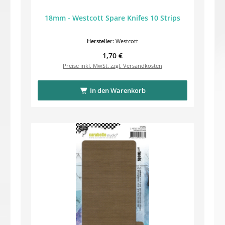
18mm - Westcott Spare Knifes 10 Strips
Hersteller:
Westcott
Regulärer Preis:
1,70 €
Preise inkl. MwSt. zzgl. Versandkosten
In den Warenkorb