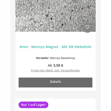
8mm - Mennys Magnet - Mit 3M Klebefolie
Hersteller:
Mennys Bastelshop
Regulärer Preis:
Ab
3,50 €
Preise inkl. MwSt. zzgl. Versandkosten
Details
Nur 1 auf Lager!