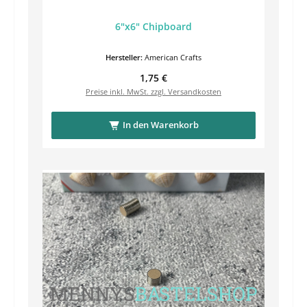
6"x6" Chipboard
Hersteller:
American Crafts
Regulärer Preis:
1,75 €
Preise inkl. MwSt. zzgl. Versandkosten
In den Warenkorb