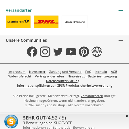
KBC/CBC Payment Button by mollie
PayPal
Przelewy24 by mollie
Online zahlen
Versandarten
Standard Versand
Benutzerdefiniertes Bild 1
Benutzerdefiniertes Bild 2
Unsere Communities
Facebook
Instagram
Twitter
YouTube
Pinterest
Website
Impressum
Newsletter
Zahlung und Versand
FAQ
Kontakt
AGB
Widerrufsrecht
Vertrag widerrufen
Hinweise zur Batterieentsorgung
Datenschutzerklärung
Informationspflichten zur GPSR Produktsicherheitsverordnung
Alle Preise inkl. gesetzl. Mehrwertsteuer zzgl.
Versandkosten
und ggf.
Nachnahmegebühren, wenn nicht anders angegeben.
© 2026 mennys bastelshop - Alle Rechte vorbehalten.
×
(4.52 / 5)
SEHR GUT
3
Bewertungen bei SHOPVOTE
Informationen zur Echtheit der Bewertungen