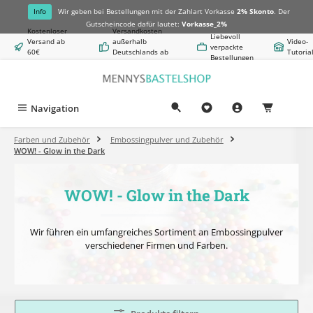
alt springen
Info
Wir geben bei Bestellungen mit der Zahlart Vorkasse
2% Skonto
. Der
Gutscheincode dafür lautet:
Vorkasse_2%
Kostenloser
Versandkosten
Liebevoll
Versand ab
außerhalb
Video-
verpackte
60€
Deutschlands ab
Tutoria
Bestellungen
Warenwert
8,50€
Navigation
0,00 €
Farben und Zubehör
Embossingpulver und Zubehör
WOW! - Glow in the Dark
WOW! - Glow in the Dark
Wir führen ein umfangreiches Sortiment an Embossingpulver
verschiedener Firmen und Farben.