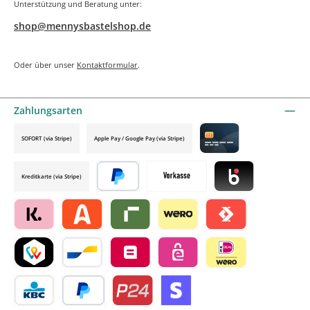
Unterstützung und Beratung unter:
shop@mennysbastelshop.de
Oder über unser
Kontaktformular
.
Zahlungsarten
SOFORT (via Stripe)
Apple Pay / Google Pay (via Stripe)
Credit card by mollie
Kreditkarte (via Stripe)
Später bezahlen
Vorkasse
Blik by mollie
Klarna by mollie
Alma by mollie
Riverty by mollie
Wero
Satispay by mollie
TWINT by mollie
Bancontact by mollie
Belfius by mollie
eps by mollie
iDEAL by mollie