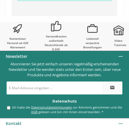
Versandkosten
Kostenloser
Liebevoll
außerhalb
Video-
Versand ab 60€
verpackte
Deutschlands ab
Tutorials
Warenwert
Bestellungen
8,50€
Newsletter
Abonnieren Sie jetzt einfach unseren regelmäßig erscheinenden
Newsletter und Sie werden stets unter den Ersten sein, über neue
Produkte und Angebote informiert werden.
E-
Mail-
Adresse
*
Datenschutz
Ich habe die
Datenschutzbestimmungen
zur Kenntnis genommen und die
AGB
gelesen und bin mit ihnen einverstanden.
*
Kontakt