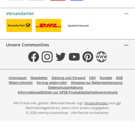
KBC/CBC Payment Button by mollie
PayPal
Przelewy24 by mollie
Online zahlen
Versandarten
Standard Versand
Benutzerdefiniertes Bild 1
Benutzerdefiniertes Bild 2
Unsere Communities
Facebook
Instagram
Twitter
YouTube
Pinterest
Website
Impressum
Newsletter
Zahlung und Versand
FAQ
Kontakt
AGB
Widerrufsrecht
Vertrag widerrufen
Hinweise zur Batterieentsorgung
Datenschutzerklärung
Informationspflichten zur GPSR Produktsicherheitsverordnung
Alle Preise inkl. gesetzl. Mehrwertsteuer zzgl.
Versandkosten
und ggf.
Nachnahmegebühren, wenn nicht anders angegeben.
© 2026 mennys bastelshop - Alle Rechte vorbehalten.