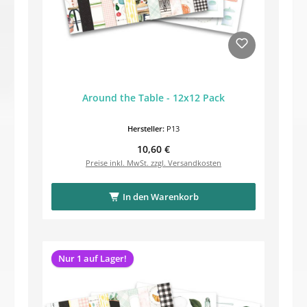
Around the Table - 12x12 Pack
Hersteller:
P13
Regulärer Preis:
10,60 €
Preise inkl. MwSt. zzgl. Versandkosten
In den Warenkorb
Nur 1 auf Lager!