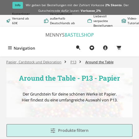
alt springen
Info
Wir geben bei Bestellungen mit der Zahlart Vorkasse
2% Skonto
. Der
Gutscheincode dafür lautet:
Vorkasse_2%
Kostenloser
Versandkosten
Liebevoll
Versand ab
außerhalb
Video-
verpackte
60€
Deutschlands ab
Tutoria
Bestellungen
Warenwert
8,50€
Navigation
0,00 €
Papier, Cardstock und Dekoration
P13
Around the Table
Around the Table - P13 - Papier
Der Grundstein für deine schönen Werke ist Papier.
Hier findest du eine umfangreiche Auswahl von P13.
Produkte filtern