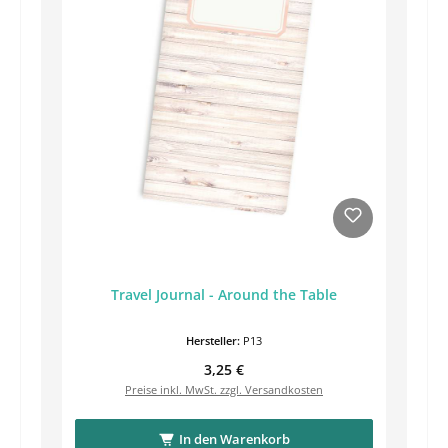
Travel Journal - Around the Table
Hersteller:
P13
Regulärer Preis:
3,25 €
Preise inkl. MwSt. zzgl. Versandkosten
In den Warenkorb