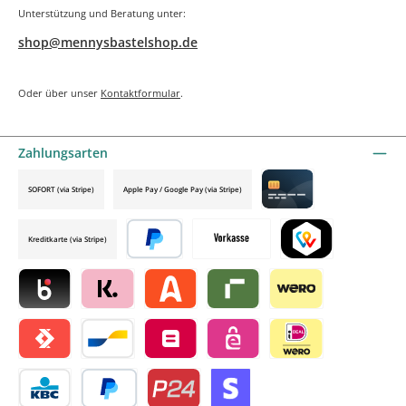
Unterstützung und Beratung unter:
shop@mennysbastelshop.de
Oder über unser
Kontaktformular
.
Zahlungsarten
SOFORT (via Stripe)
Apple Pay / Google Pay (via Stripe)
Credit card by mollie
Kreditkarte (via Stripe)
Später bezahlen
Vorkasse
TWINT by mollie
Blik by mollie
Klarna by mollie
Alma by mollie
Riverty by mollie
Wero
Satispay by mollie
Bancontact by mollie
Belfius by mollie
eps by mollie
iDEAL by mollie