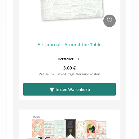
Art Journal - Around the Table
Hersteller:
P13
Regulärer Preis:
3,60 €
Preise inkl. MwSt. zzgl. Versandkosten
In den Warenkorb