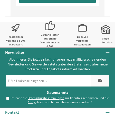
Versandkosten
Kostenloser
Liebevoll
außerhalb
Video-
Versand ab 60€
verpackte
Deutschlands ab
Tutorials
Warenwert
Bestellungen
8,50€
Newsletter
Abonnieren Sie jetzt einfach unseren regelmäßig erscheinenden
Newsletter und Sie werden stets unter den Ersten sein, über neue
Produkte und Angebote informiert werden.
E-
Mail-
Adresse
*
Datenschutz
Ich habe die
Datenschutzbestimmungen
zur Kenntnis genommen und die
AGB
gelesen und bin mit ihnen einverstanden.
*
Kontakt