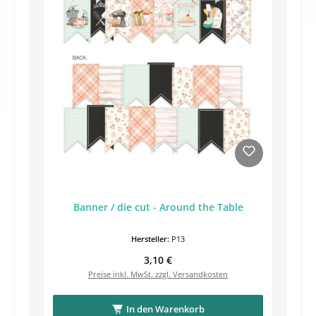
Banner / die cut - Around the Table
Hersteller:
P13
Regulärer Preis:
3,10 €
Preise inkl. MwSt. zzgl. Versandkosten
In den Warenkorb