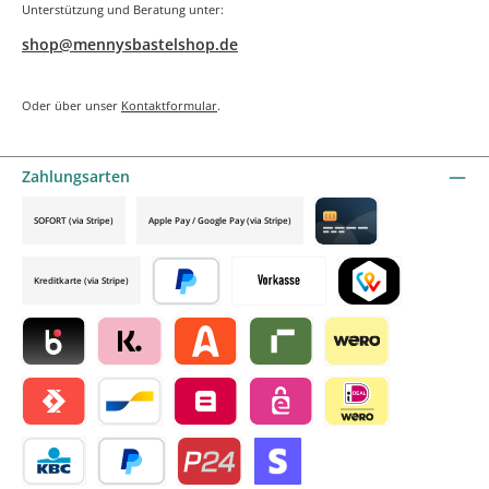
Unterstützung und Beratung unter:
shop@mennysbastelshop.de
Oder über unser
Kontaktformular
.
Zahlungsarten
SOFORT (via Stripe)
Apple Pay / Google Pay (via Stripe)
Credit card by mollie
Kreditkarte (via Stripe)
Später bezahlen
Vorkasse
TWINT by mollie
Blik by mollie
Klarna by mollie
Alma by mollie
Riverty by mollie
Wero
Satispay by mollie
Bancontact by mollie
Belfius by mollie
eps by mollie
iDEAL by mollie