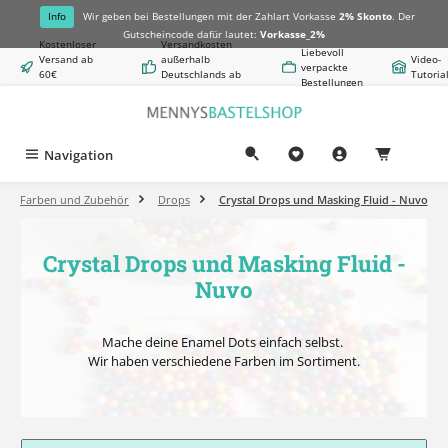
alt springen
Info
Wir geben bei Bestellungen mit der Zahlart Vorkasse
2% Skonto
. Der
Gutscheincode dafür lautet:
Vorkasse_2%
Kostenloser
Versandkosten
Liebevoll
Versand ab
außerhalb
Video-
verpackte
60€
Deutschlands ab
Tutoria
Bestellungen
Warenwert
8,50€
Navigation
0,00 €
Farben und Zubehör
Drops
Crystal Drops und Masking Fluid - Nuvo
Crystal Drops und Masking Fluid -
Nuvo
Mache deine Enamel Dots einfach selbst.
Wir haben verschiedene Farben im Sortiment.