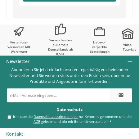
Versandkosten
Kostenloser
Liebevoll
außerhalb
Video-
Versand ab 60€
verpackte
Deutschlands ab
Tutorials
Warenwert
Bestellungen
8,50€
Newsletter
Abonnieren Sie jetzt einfach unseren regelmäßig erscheinenden
Newsletter und Sie werden stets unter den Ersten sein, über neue
Produkte und Angebote informiert werden.
E-
Mail-
Adresse
*
Datenschutz
Ich habe die
Datenschutzbestimmungen
zur Kenntnis genommen und die
AGB
gelesen und bin mit ihnen einverstanden.
*
Kontakt