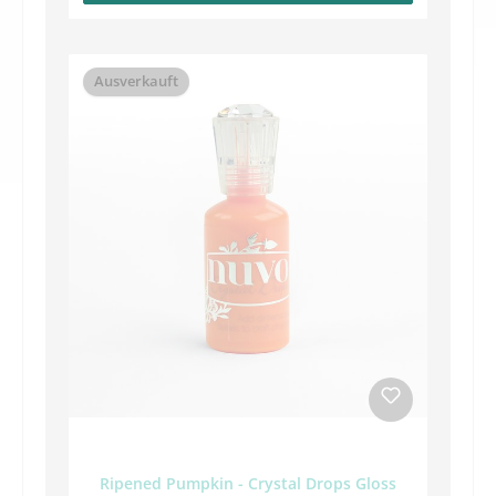
Ausverkauft
Ripened Pumpkin - Crystal Drops Gloss