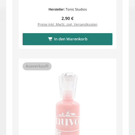
Hersteller:
Tonic Studios
Regulärer Preis:
2,90 €
Preise inkl. MwSt. zzgl. Versandkosten
In den Warenkorb
Ausverkauft