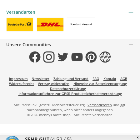
KBC/CBC Payment Button by mollie
PayPal
Przelewy24 by mollie
Online zahlen
Versandarten
Standard Versand
Benutzerdefiniertes Bild 1
Benutzerdefiniertes Bild 2
Unsere Communities
Facebook
Instagram
Twitter
YouTube
Pinterest
Website
Impressum
Newsletter
Zahlung und Versand
FAQ
Kontakt
AGB
Widerrufsrecht
Vertrag widerrufen
Hinweise zur Batterieentsorgung
Datenschutzerklärung
Informationspflichten zur GPSR Produktsicherheitsverordnung
Alle Preise inkl. gesetzl. Mehrwertsteuer zzgl.
Versandkosten
und ggf.
Nachnahmegebühren, wenn nicht anders angegeben.
© 2026 mennys bastelshop - Alle Rechte vorbehalten.
×
(4.52 / 5)
SEHR GUT