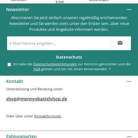
8,50€
Newsletter
Abonnieren Sie jetzt einfach unseren regelmäßig erscheinenden
Newsletter und Sie werden stets unter den Ersten sein, über neue
Produkte und Angebote informiert werden.
E-
Mail-
Adresse
*
Datenschutz
Ich habe die
Datenschutzbestimmungen
zur Kenntnis genommen und die
AGB
gelesen und bin mit ihnen einverstanden.
*
Kontakt
Unterstützung und Beratung unter:
shop@mennysbastelshop.de
Oder über unser
Kontaktformular
.
Zahlungsarten