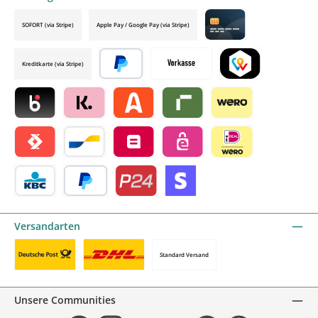
SOFORT (via Stripe)
Apple Pay / Google Pay (via Stripe)
Credit card by mollie
Kreditkarte (via Stripe)
Später bezahlen
Vorkasse
TWINT by mollie
Blik by mollie
Klarna by mollie
Alma by mollie
Riverty by mollie
Wero
Satispay by mollie
Bancontact by mollie
Belfius by mollie
eps by mollie
iDEAL by mollie
KBC/CBC Payment Button by mollie
PayPal
Przelewy24 by mollie
Online zahlen
Versandarten
Standard Versand
Benutzerdefiniertes Bild 1
Benutzerdefiniertes Bild 2
Unsere Communities