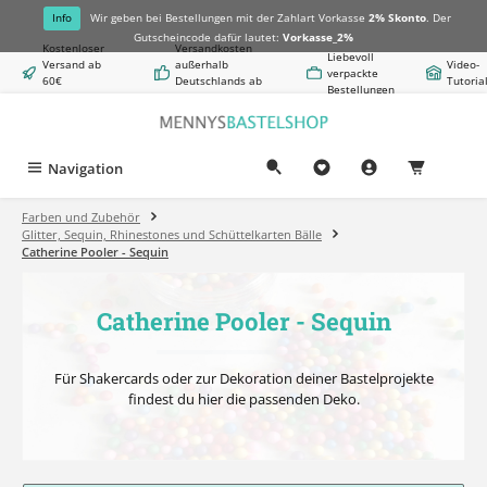
alt springen
Info
Wir geben bei Bestellungen mit der Zahlart Vorkasse
2% Skonto
. Der
Gutscheincode dafür lautet:
Vorkasse_2%
Kostenloser
Versandkosten
Liebevoll
Versand ab
außerhalb
Video-
verpackte
60€
Deutschlands ab
Tutoria
Bestellungen
Warenwert
8,50€
Navigation
0,00 €
Farben und Zubehör
Glitter, Sequin, Rhinestones und Schüttelkarten Bälle
Catherine Pooler - Sequin
Catherine Pooler - Sequin
Für Shakercards oder zur Dekoration deiner Bastelprojekte
findest du hier die passenden Deko.