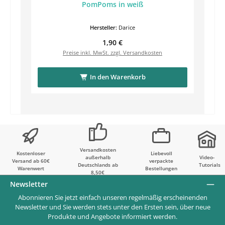
PomPoms in weiß
Hersteller:
Darice
Regulärer Preis:
1,90 €
Preise inkl. MwSt. zzgl. Versandkosten
In den Warenkorb
Versandkosten
Kostenloser
Liebevoll
außerhalb
Video-
Versand ab 60€
verpackte
Deutschlands ab
Tutorials
Warenwert
Bestellungen
8,50€
Newsletter
Abonnieren Sie jetzt einfach unseren regelmäßig erscheinenden
Newsletter und Sie werden stets unter den Ersten sein, über neue
Produkte und Angebote informiert werden.