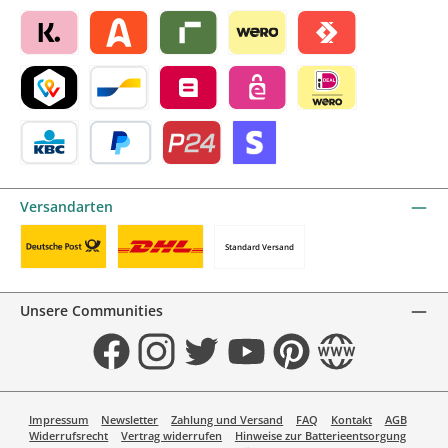
Später bezahlen
Vorkasse
Blik by mollie
Klarna by mollie
Alma by mollie
Riverty by mollie
Wero
Satispay by mollie
TWINT by mollie
Bancontact by mollie
Belfius by mollie
eps by mollie
iDEAL by mollie
KBC/CBC Payment Button by mollie
PayPal
Przelewy24 by mollie
Online zahlen
Versandarten
Standard Versand
Benutzerdefiniertes Bild 1
Benutzerdefiniertes Bild 2
Unsere Communities
Facebook
Instagram
Twitter
YouTube
Pinterest
Website
Impressum
Newsletter
Zahlung und Versand
FAQ
Kontakt
AGB
Widerrufsrecht
Vertrag widerrufen
Hinweise zur Batterieentsorgung