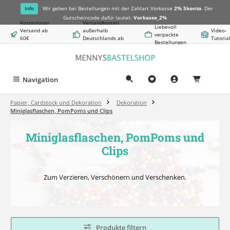
alt springen
Info
Wir geben bei Bestellungen mit der Zahlart Vorkasse
2% Skonto
. Der
Gutscheincode dafür lautet:
Vorkasse_2%
Kostenloser
Versandkosten
Liebevoll
Versand ab
außerhalb
Video-
verpackte
60€
Deutschlands ab
Tutoria
Bestellungen
Warenwert
8,50€
Navigation
0,00 €
Papier, Cardstock und Dekoration
Dekoration
Miniglasflaschen, PomPoms und Clips
Miniglasflaschen, PomPoms und
Clips
Zum Verzieren, Verschönern und Verschenken.
Produkte filtern