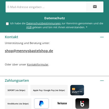
E-
Mail-
Adresse
*
Datenschutz
Ich habe die
Datenschutzbestimmungen
zur Kenntnis genommen und die
AGB
gelesen und bin mit ihnen einverstanden.
*
Kontakt
Unterstützung und Beratung unter:
shop@mennysbastelshop.de
Oder über unser
Kontaktformular
.
Zahlungsarten
SOFORT (via Stripe)
Apple Pay / Google Pay (via Stripe)
Credit card by mollie
Kreditkarte (via Stripe)