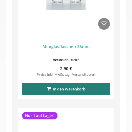
Miniglasflaschen 35mm
Hersteller:
Darice
Regulärer Preis:
2,90 €
Preise inkl. MwSt. zzgl. Versandkosten
In den Warenkorb
Nur 1 auf Lager!