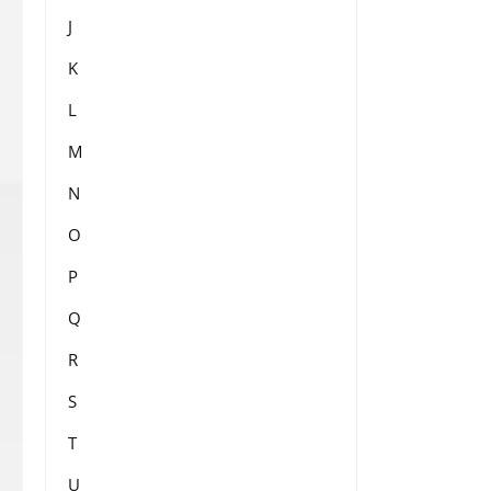
J
K
L
M
N
O
P
Q
R
S
T
U