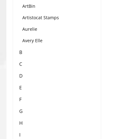
ArtBin
Artistocat Stamps
Aurelie
Avery Elle
B
C
D
E
F
G
H
I