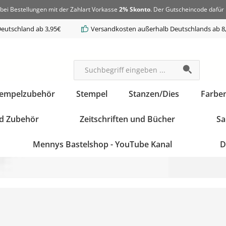
bei Bestellungen mit der Zahlart Vorkasse
2% Skonto
. Der Gutscheincode dafür 
eutschland ab 3,95€
Versandkosten außerhalb Deutschlands ab 8
tempelzubehör
Stempel
Stanzen/Dies
Farbe
d Zubehör
Zeitschriften und Bücher
Sa
Mennys Bastelshop - YouTube Kanal
D