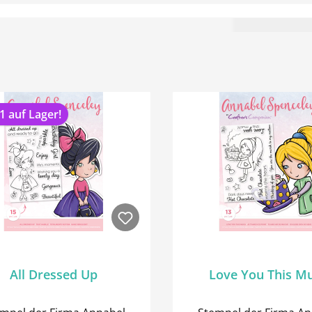
1 auf Lager!
All Dressed Up
Love You This M