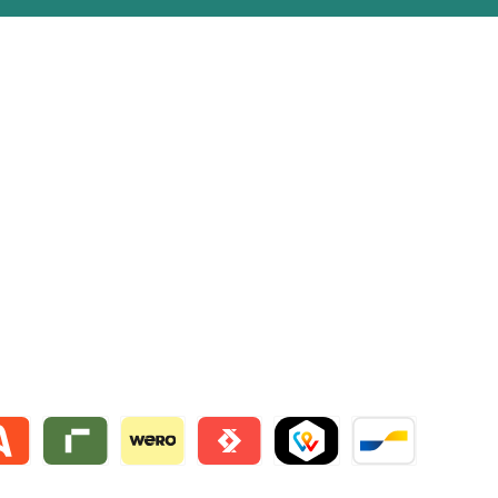
lie
 by mollie
Riverty by mollie
Wero
Satispay by mollie
TWINT by mollie
Bancontact by mo