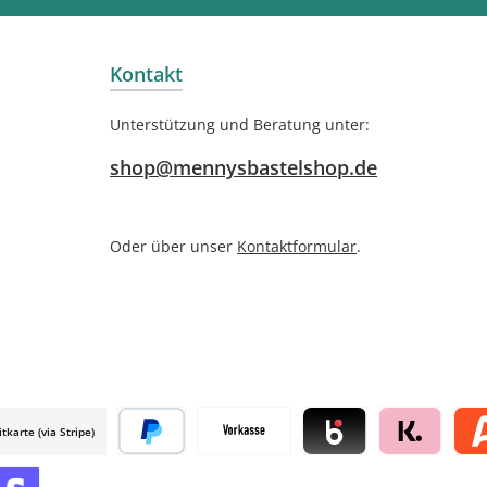
Kontakt
Unterstützung und Beratung unter:
shop@mennysbastelshop.de
Oder über unser
Kontaktformular
.
itkarte (via Stripe)
 mollie
Später bezahlen
Vorkasse
Blik by mollie
Klarna by mol
Alma