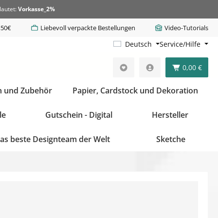
lautet:
Vorkasse_2%
,50€
Liebevoll verpackte Bestellungen
Video-Tutorials
Deutsch
Service/Hilfe
0,00 €
n und Zubehör
Papier, Cardstock und Dekoration
le
Gutschein - Digital
Hersteller
as beste Designteam der Welt
Sketche