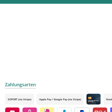
Zahlungsarten
SOFORT (via Stripe)
Apple Pay / Google Pay (via Stripe)
Kred
Credit card by