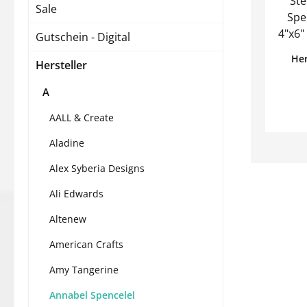
Ste
Sale
Spencele
4"x6" Für ein leichteres Stempe
Gutschein - Digital
ist
Her
Hersteller
opti
be
A
werden. Die S
nu
AALL & Create
befes
Aladine
so
ben
Alex Syberia Designs
nic
Ali Edwards
kann
Altenew
American Crafts
Amy Tangerine
Annabel Spencelel