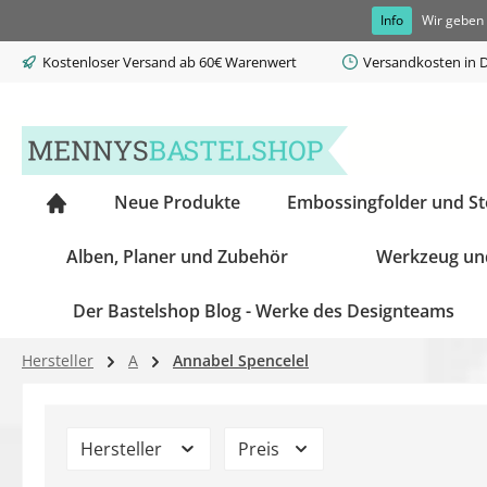
Info
Wir geben 
springen
Zur Hauptnavigation springen
Kostenloser Versand ab 60€ Warenwert
Versandkosten in D
Neue Produkte
Embossingfolder und S
Alben, Planer und Zubehör
Werkzeug un
Der Bastelshop Blog - Werke des Designteams
Hersteller
A
Annabel Spencelel
Hersteller
Preis