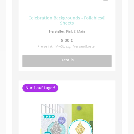
Celebration Backgrounds - Foilables®
Sheets
Hersteller:
Pink & Main
Regulärer Preis:
8,00 €
Preise inkl. MwSt. zzgl. Versandkosten
Details
Nur 1 auf Lager!