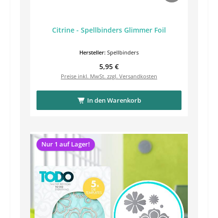
Citrine - Spellbinders Glimmer Foil
Hersteller:
Spellbinders
Regulärer Preis:
5,95 €
Preise inkl. MwSt. zzgl. Versandkosten
In den Warenkorb
Nur 1 auf Lager!