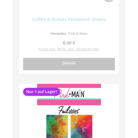
Coffee & Donuts Foilables® Sheets
Hersteller:
Pink & Main
Regulärer Preis:
8,00 €
Preise inkl. MwSt. zzgl. Versandkosten
Details
Nur 1 auf Lager!