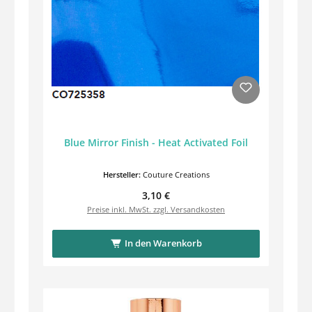
Blue Mirror Finish - Heat Activated Foil
Hersteller:
Couture Creations
Regulärer Preis:
3,10 €
Preise inkl. MwSt. zzgl. Versandkosten
In den Warenkorb