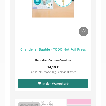
Chandelier Bauble - TODO Hot Foil Press
Hersteller:
Couture Creations
Regulärer Preis:
14,10 €
Preise inkl. MwSt. zzgl. Versandkosten
In den Warenkorb
Ausverkauft