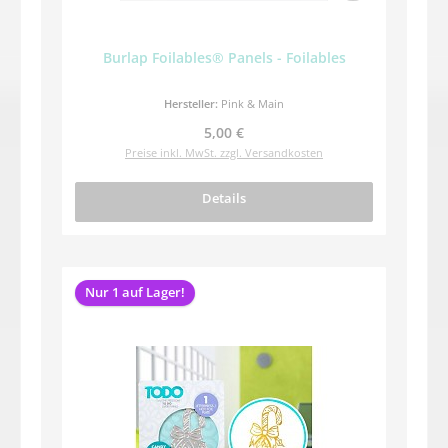
Burlap Foilables® Panels - Foilables
Hersteller:
Pink & Main
Regulärer Preis:
5,00 €
Preise inkl. MwSt. zzgl. Versandkosten
Details
Nur 1 auf Lager!