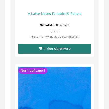
A Latte Notes Foilables® Panels
Hersteller:
Pink & Main
Regulärer Preis:
5,00 €
Preise inkl. MwSt. zzgl. Versandkosten
In den Warenkorb
Nur 1 auf Lager!