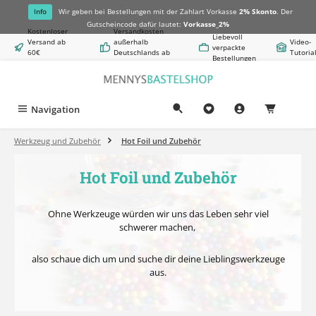
alt springen
Info
Wir geben bei Bestellungen mit der Zahlart Vorkasse
2% Skonto
. Der
Gutscheincode dafür lautet:
Vorkasse_2%
Kostenloser
Versandkosten
Liebevoll
Versand ab
außerhalb
Video-
verpackte
60€
Deutschlands ab
Tutoria
Bestellungen
Warenwert
8,50€
Navigation
0,00 €
Werkzeug und Zubehör
Hot Foil und Zubehör
Hot Foil und Zubehör
Ohne Werkzeuge würden wir uns das Leben sehr viel
schwerer machen,
also schaue dich um und suche dir deine Lieblingswerkzeuge
aus.