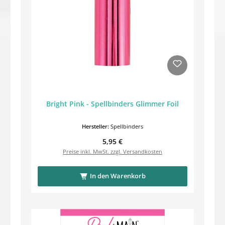
Bright Pink - Spellbinders Glimmer Foil
Hersteller:
Spellbinders
Regulärer Preis:
5,95 €
Preise inkl. MwSt. zzgl. Versandkosten
In den Warenkorb