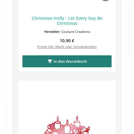
Christmas Holly - Let Every Day Be
Christmas
Hersteller:
Couture Creations
Regulärer Preis:
10,90 €
Preise inkl. MwSt. zzgl. Versandkosten
In den Warenkorb