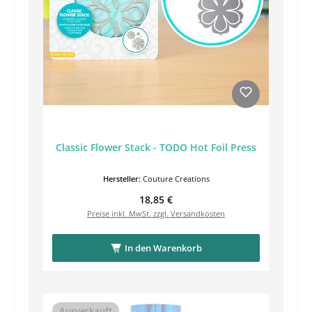
Classic Flower Stack - TODO Hot Foil Press
Hersteller:
Couture Creations
Regulärer Preis:
18,85 €
Preise inkl. MwSt. zzgl. Versandkosten
In den Warenkorb
Ausverkauft