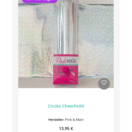
Circles CheerFoil®
Hersteller:
Pink & Main
Regulärer Preis:
13,95 €