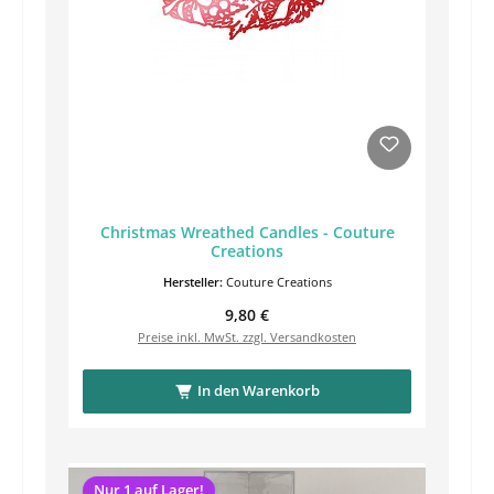
Christmas Wreathed Candles - Couture
Creations
Hersteller:
Couture Creations
Regulärer Preis:
9,80 €
Preise inkl. MwSt. zzgl. Versandkosten
In den Warenkorb
Nur 1 auf Lager!