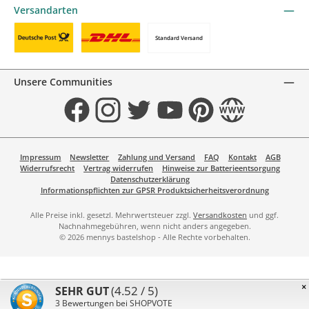
Versandarten
Standard Versand
Benutzerdefiniertes Bild 1
Benutzerdefiniertes Bild 2
Unsere Communities
Facebook
Instagram
Twitter
YouTube
Pinterest
Website
Impressum
Newsletter
Zahlung und Versand
FAQ
Kontakt
AGB
Widerrufsrecht
Vertrag widerrufen
Hinweise zur Batterieentsorgung
Datenschutzerklärung
Informationspflichten zur GPSR Produktsicherheitsverordnung
Alle Preise inkl. gesetzl. Mehrwertsteuer zzgl.
Versandkosten
und ggf.
Nachnahmegebühren, wenn nicht anders angegeben.
© 2026 mennys bastelshop - Alle Rechte vorbehalten.
×
(4.52 / 5)
SEHR GUT
3
Bewertungen bei SHOPVOTE