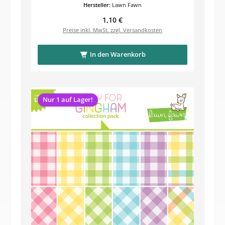
Hersteller:
Lawn Fawn
Regulärer Preis:
1,10 €
Preise inkl. MwSt. zzgl. Versandkosten
In den Warenkorb
Nur 1 auf Lager!