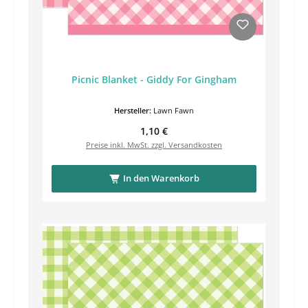
Picnic Blanket - Giddy For Gingham
Hersteller:
Lawn Fawn
Regulärer Preis:
1,10 €
Preise inkl. MwSt. zzgl. Versandkosten
In den Warenkorb