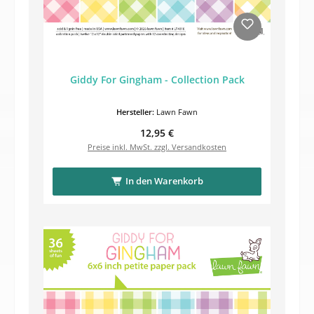
Giddy For Gingham - Collection Pack
Hersteller:
Lawn Fawn
Regulärer Preis:
12,95 €
Preise inkl. MwSt. zzgl. Versandkosten
In den Warenkorb