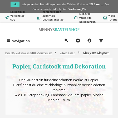
alt springen
Info
Wir geben bei Bestellungen mit der Zahlart Vorkasse
2% Skonto
. Der
Gutscheincode dafür lautet:
Vorkasse_2%
Kostenloser
Versandkosten
Liebevoll
Versand ab
außerhalb
Video-
verpackte
60€
Deutschlands ab
Tutoria
Bestellungen
Warenwert
8,50€
Navigation
0,00 €
Papier, Cardstock und Dekoration
Lawn Fawn
Giddy for Gingham
Papier, Cardstock und Dekoration
Der Grundstein für deine schönen Werke ist Papier.
Hier findest du eine reichhaltige Auswahl an verschiedenen
Papieren,
wie z. B.
Scrapbooking, Cardstock, Aquarellpapier, Alcohol
Marker u. v. m.