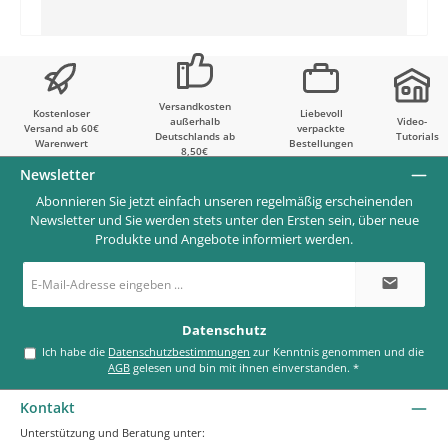
Versandkosten
Kostenloser
Liebevoll
außerhalb
Video-
Versand ab 60€
verpackte
Deutschlands ab
Tutorials
Warenwert
Bestellungen
8,50€
Newsletter
Abonnieren Sie jetzt einfach unseren regelmäßig erscheinenden
Newsletter und Sie werden stets unter den Ersten sein, über neue
Produkte und Angebote informiert werden.
E-
Mail-
Adresse
*
Datenschutz
Ich habe die
Datenschutzbestimmungen
zur Kenntnis genommen und die
AGB
gelesen und bin mit ihnen einverstanden.
*
Kontakt
Unterstützung und Beratung unter: