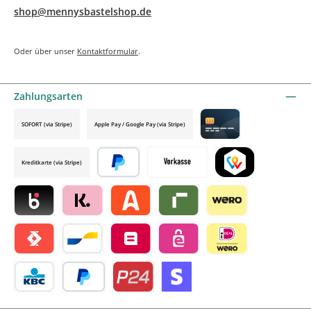
shop@mennysbastelshop.de
Oder über unser
Kontaktformular
.
Zahlungsarten
SOFORT (via Stripe)
Apple Pay / Google Pay (via Stripe)
Credit card by mollie
Kreditkarte (via Stripe)
Später bezahlen
Vorkasse
TWINT by mollie
Blik by mollie
Klarna by mollie
Alma by mollie
Riverty by mollie
Wero
Satispay by mollie
Bancontact by mollie
Belfius by mollie
eps by mollie
iDEAL by mollie
KBC/CBC Payment Button by mollie
PayPal
Przelewy24 by mollie
Online zahlen