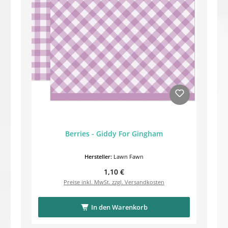
Berries - Giddy For Gingham
Hersteller:
Lawn Fawn
Regulärer Preis:
1,10 €
Preise inkl. MwSt. zzgl. Versandkosten
In den Warenkorb