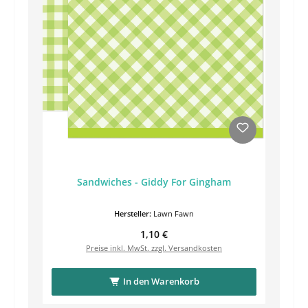
Sandwiches - Giddy For Gingham
Hersteller:
Lawn Fawn
Regulärer Preis:
1,10 €
Preise inkl. MwSt. zzgl. Versandkosten
In den Warenkorb