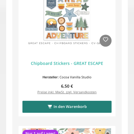
Chipboard Stickers - GREAT ESCAPE
Hersteller:
Cocoa Vanilla Studio
Regulärer Preis:
6,50 €
Preise inkl. MwSt. zzgl. Versandkosten
In den Warenkorb
Nur 1 auf Lager!