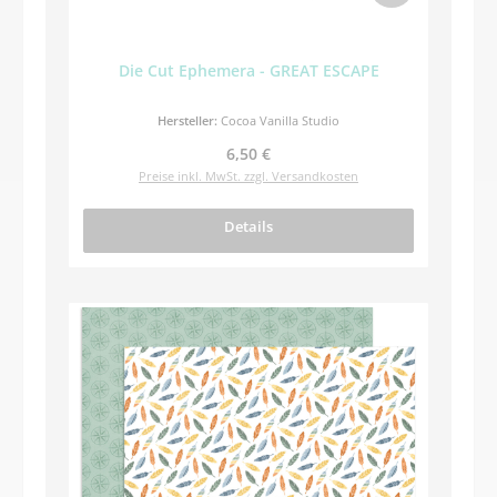
Die Cut Ephemera - GREAT ESCAPE
Hersteller:
Cocoa Vanilla Studio
Regulärer Preis:
6,50 €
Preise inkl. MwSt. zzgl. Versandkosten
Details