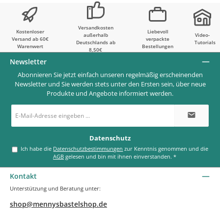
Versandkosten
Kostenloser
Liebevoll
außerhalb
Video-
Versand ab 60€
verpackte
Deutschlands ab
Tutorials
Warenwert
Bestellungen
8,50€
Newsletter
Abonnieren Sie jetzt einfach unseren regelmäßig erscheinenden
Newsletter und Sie werden stets unter den Ersten sein, über neue
Produkte und Angebote informiert werden.
E-
Mail-
Adresse
*
Datenschutz
Ich habe die
Datenschutzbestimmungen
zur Kenntnis genommen und die
AGB
gelesen und bin mit ihnen einverstanden.
*
Kontakt
Unterstützung und Beratung unter:
shop@mennysbastelshop.de