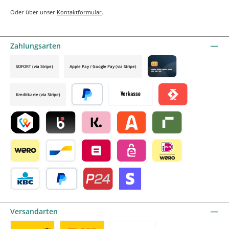
Oder über unser
Kontaktformular
.
Zahlungsarten
SOFORT (via Stripe)
Apple Pay / Google Pay (via Stripe)
Credit card by mollie
Kreditkarte (via Stripe)
Später bezahlen
Vorkasse
Satispay by mollie
TWINT by mollie
Blik by mollie
Klarna by mollie
Alma by mollie
Riverty by mollie
Wero
Bancontact by mollie
Belfius by mollie
eps by mollie
iDEAL by mollie
KBC/CBC Payment Button by mollie
PayPal
Przelewy24 by mollie
Online zahlen
Versandarten