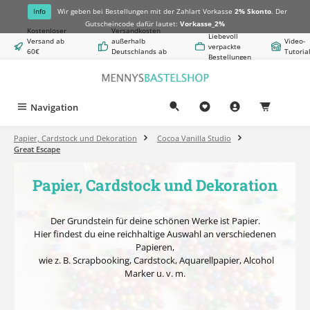
alt springen
Info
Wir geben bei Bestellungen mit der Zahlart Vorkasse
2% Skonto
. Der
Gutscheincode dafür lautet:
Vorkasse_2%
Kostenloser
Versandkosten
Liebevoll
Versand ab
außerhalb
Video-
verpackte
60€
Deutschlands ab
Tutoria
Bestellungen
Warenwert
8,50€
Navigation
0,00 €
Papier, Cardstock und Dekoration
Cocoa Vanilla Studio
Great Escape
Papier, Cardstock und Dekoration
Der Grundstein für deine schönen Werke ist Papier.
Hier findest du eine reichhaltige Auswahl an verschiedenen
Papieren,
wie z. B.
Scrapbooking, Cardstock, Aquarellpapier, Alcohol
Marker u. v. m.