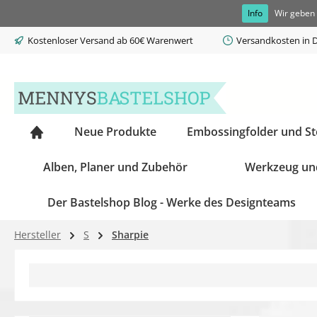
Info
Wir geben 
springen
Zur Hauptnavigation springen
Kostenloser Versand ab 60€ Warenwert
Versandkosten in D
Neue Produkte
Embossingfolder und S
Alben, Planer und Zubehör
Werkzeug un
Der Bastelshop Blog - Werke des Designteams
Hersteller
S
Sharpie