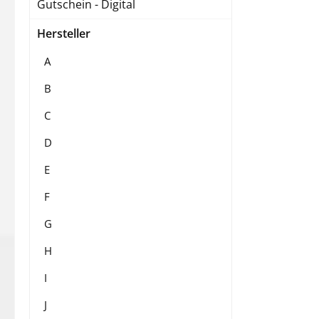
Gutschein - Digital
Hersteller
A
B
C
D
E
F
G
H
I
J