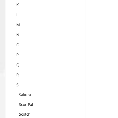
K
L
M
N
O
P
Q
R
S
Sakura
Scor-Pal
Scotch