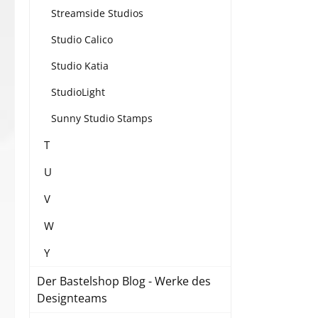
Streamside Studios
Studio Calico
Studio Katia
StudioLight
Sunny Studio Stamps
T
U
V
W
Y
Der Bastelshop Blog - Werke des
Designteams