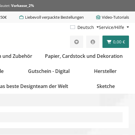
lautet:
Vorkasse_2%
,50€
Liebevoll verpackte Bestellungen
Video-Tutorials
Deutsch
Service/Hilfe
0,00 €
n und Zubehör
Papier, Cardstock und Dekoration
le
Gutschein - Digital
Hersteller
as beste Designteam der Welt
Sketche