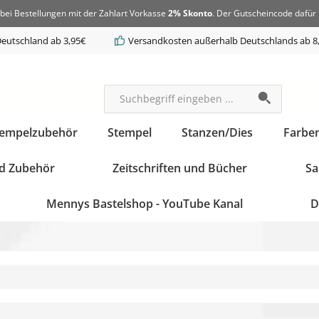
bei Bestellungen mit der Zahlart Vorkasse
2% Skonto
. Der Gutscheincode dafür 
eutschland ab 3,95€
Versandkosten außerhalb Deutschlands ab 8
tempelzubehör
Stempel
Stanzen/Dies
Farbe
d Zubehör
Zeitschriften und Bücher
Sa
Mennys Bastelshop - YouTube Kanal
D