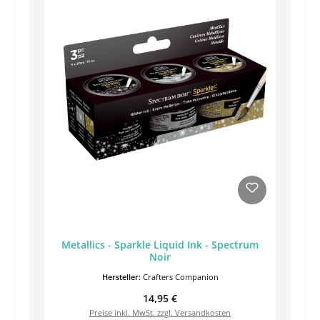
Metallics - Sparkle Liquid Ink - Spectrum
Noir
Hersteller:
Crafters Companion
Regulärer Preis:
14,95 €
Preise inkl. MwSt. zzgl. Versandkosten