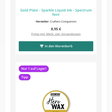
Gold Plate - Sparkle Liquid Ink - Spectrum
Noir
Hersteller:
Crafters Companion
Regulärer Preis:
8,95 €
Preise inkl. MwSt. zzgl. Versandkosten
In den Warenkorb
Nur 1 auf Lager!
Tipp