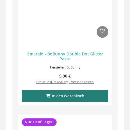
Emerald - BoBunny Double Dot Glitter
Paste
Hersteller:
BoBunny
Regulärer Preis:
5,90 €
Preise inkl. MwSt. zzgl. Versandkosten
In den Warenkorb
Nur 1 auf Lager!