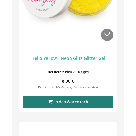
Hello Yellow - Neon Glitz Glitter Gel
Hersteller:
Rina k. Designs
Regulärer Preis:
8,00 €
Preise inkl. MwSt. zzgl. Versandkosten
In den Warenkorb