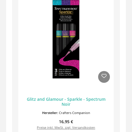
Glitz and Glamour - Sparkle - Spectrum
Noir
Hersteller:
Crafters Companion
Regulärer Preis:
16,95 €
Preise inkl. MwSt. zzgl. Versandkosten