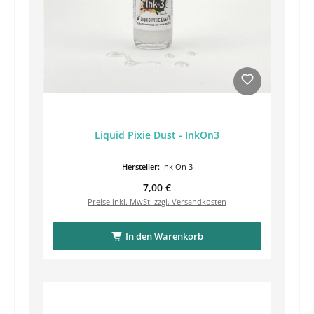
Liquid Pixie Dust - InkOn3
Hersteller:
Ink On 3
Regulärer Preis:
7,00 €
Preise inkl. MwSt. zzgl. Versandkosten
In den Warenkorb