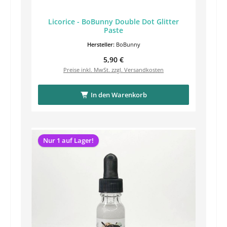
Licorice - BoBunny Double Dot Glitter
Paste
Hersteller:
BoBunny
Regulärer Preis:
5,90 €
Preise inkl. MwSt. zzgl. Versandkosten
In den Warenkorb
Nur 1 auf Lager!