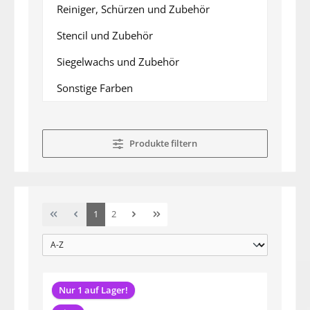
Reiniger, Schürzen und Zubehör
Stencil und Zubehör
Siegelwachs und Zubehör
Sonstige Farben
Produkte filtern
Seite
Seite
1
2
Nur 1 auf Lager!