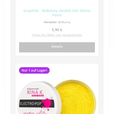
Graphite - BoBunny Double Dot Glitter
Paste
Hersteller:
BoBunny
Regulärer Preis:
5,90 €
Preise inkl. MwSt. zzgl. Versandkosten
Details
Nur 1 auf Lager!