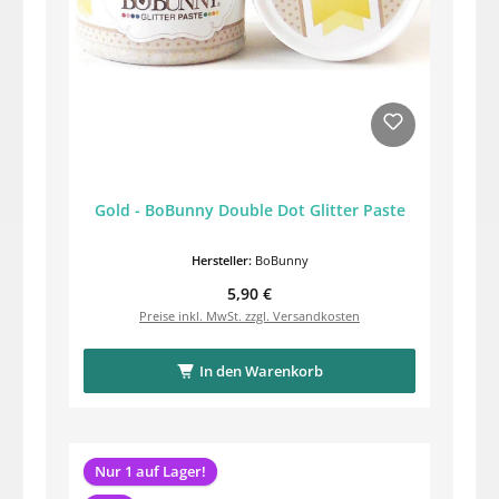
Gold - BoBunny Double Dot Glitter Paste
Hersteller:
BoBunny
Regulärer Preis:
5,90 €
Preise inkl. MwSt. zzgl. Versandkosten
In den Warenkorb
Nur 1 auf Lager!