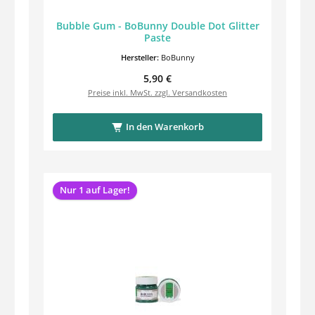
Bubble Gum - BoBunny Double Dot Glitter
Paste
Hersteller:
BoBunny
Regulärer Preis:
5,90 €
Preise inkl. MwSt. zzgl. Versandkosten
In den Warenkorb
Nur 1 auf Lager!