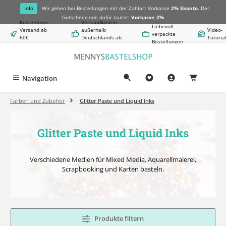
alt springen
Info
Wir geben bei Bestellungen mit der Zahlart Vorkasse
2% Skonto
. Der
Gutscheincode dafür lautet:
Vorkasse_2%
Kostenloser
Versandkosten
Liebevoll
Versand ab
außerhalb
Video-
verpackte
60€
Deutschlands ab
Tutoria
Bestellungen
Warenwert
8,50€
Navigation
0,00 €
Farben und Zubehör
Glitter Paste und Liquid Inks
Glitter Paste und Liquid Inks
Verschiedene Medien für Mixed Media, Aquarellmalerei,
Scrapbooking und Karten basteln.
Produkte filtern