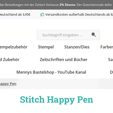
bei Bestellungen mit der Zahlart Vorkasse
2% Skonto
. Der Gutscheincode dafür 
eutschland ab 3,95€
Versandkosten außerhalb Deutschlands ab 8
tempelzubehör
Stempel
Stanzen/Dies
Farbe
d Zubehör
Zeitschriften und Bücher
Sa
Mennys Bastelshop - YouTube Kanal
D
Happy Pen
Stitch Happy Pen