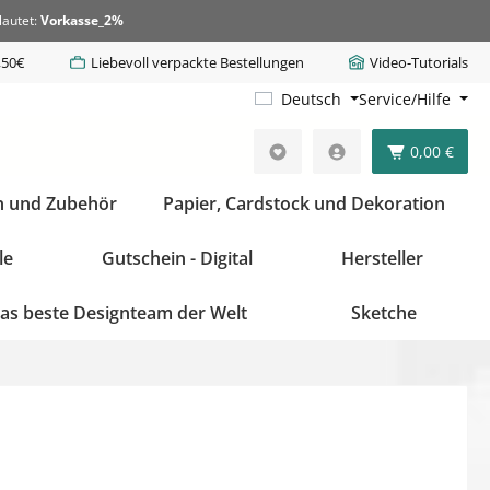
lautet:
Vorkasse_2%
,50€
Liebevoll verpackte Bestellungen
Video-Tutorials
Deutsch
Service/Hilfe
0,00 €
n und Zubehör
Papier, Cardstock und Dekoration
le
Gutschein - Digital
Hersteller
as beste Designteam der Welt
Sketche