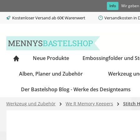
Info
Wir geben 
springen
Zur Hauptnavigation springen
Kostenloser Versand ab 60€ Warenwert
Versandkosten in D
Neue Produkte
Embossingfolder und S
Alben, Planer und Zubehör
Werkzeug un
Der Bastelshop Blog - Werke des Designteams
Werkzeug und Zubehör
We R Memory Keepers
Stitch 