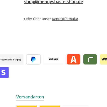
shop@mennysbastelshop.de
Oder über unser
Kontaktformular
.
itkarte (via Stripe)
 mollie
Später bezahlen
Vorkasse
Alma by mollie
Riverty by mo
Wer
mollie
 by mollie
nline zahlen
Versandarten