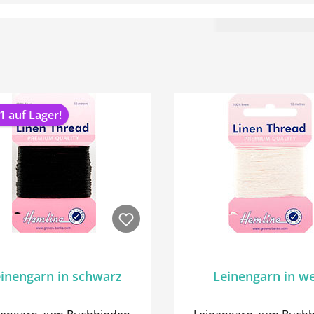
1 auf Lager!
inengarn in schwarz
Leinengarn in w