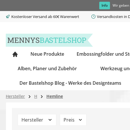
Info
Wir geben 
springen
Zur Hauptnavigation springen
Kostenloser Versand ab 60€ Warenwert
Versandkosten in D
Neue Produkte
Embossingfolder und S
Alben, Planer und Zubehör
Werkzeug un
Der Bastelshop Blog - Werke des Designteams
Hersteller
H
Hemline
Hersteller
Preis