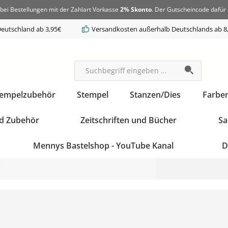
bei Bestellungen mit der Zahlart Vorkasse
2% Skonto
. Der Gutscheincode dafür 
eutschland ab 3,95€
Versandkosten außerhalb Deutschlands ab 8
tempelzubehör
Stempel
Stanzen/Dies
Farbe
d Zubehör
Zeitschriften und Bücher
Sa
Mennys Bastelshop - YouTube Kanal
D