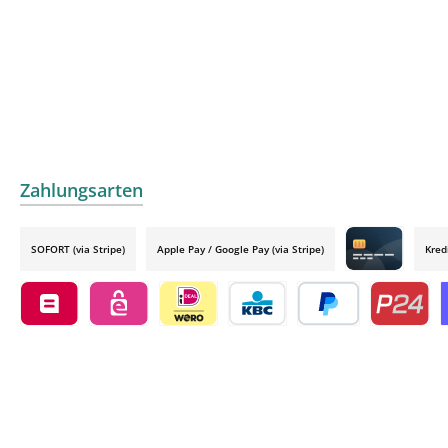
Zahlungsarten
SOFORT (via Stripe)
Apple Pay / Google Pay (via Stripe)
Kred
Credit card by
Belfius by mollie
eps by mollie
iDEAL by mollie
KBC/CBC Payment Button by 
PayPal
Przelewy24
O