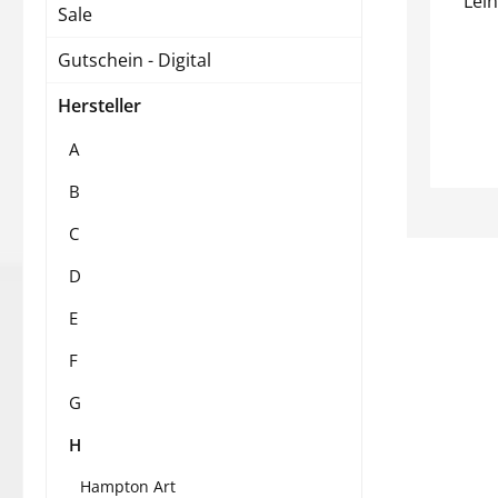
Lein
Sale
Gutschein - Digital
Hersteller
A
B
C
D
E
F
G
H
Hampton Art