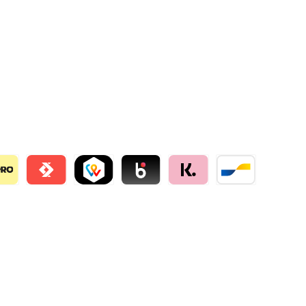
llie
o
Satispay by mollie
TWINT by mollie
Blik by mollie
Klarna by mollie
Bancontact by mo