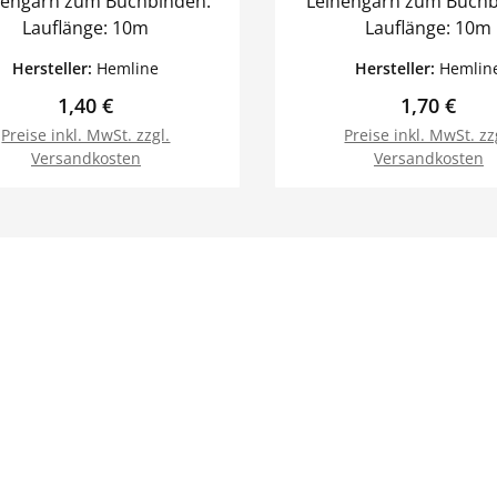
engarn zum Buchbinden.
Leinengarn zum Buchb
Lauflänge: 10m
Lauflänge: 10m
Hersteller:
Hemline
Hersteller:
Hemlin
Regulärer Preis:
Regulärer 
1,40 €
1,70 €
Preise inkl. MwSt. zzgl.
Preise inkl. MwSt. zz
Versandkosten
Versandkosten
In den Warenkorb
In den Warenk