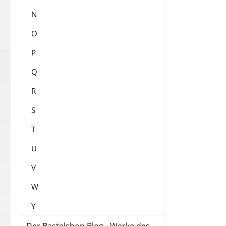
N
O
P
Q
R
S
T
U
V
W
Y