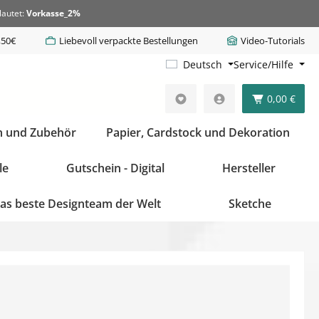
lautet:
Vorkasse_2%
,50€
Liebevoll verpackte Bestellungen
Video-Tutorials
Deutsch
Service/Hilfe
0,00 €
n und Zubehör
Papier, Cardstock und Dekoration
le
Gutschein - Digital
Hersteller
as beste Designteam der Welt
Sketche