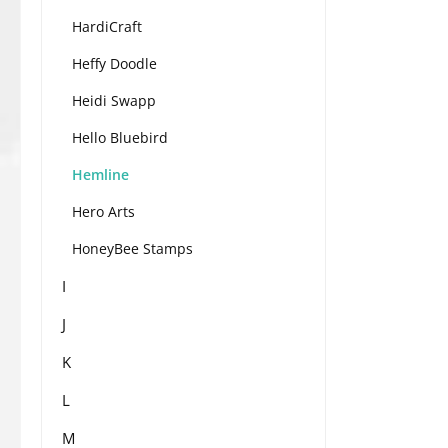
HardiCraft
Heffy Doodle
Heidi Swapp
Hello Bluebird
Hemline
Hero Arts
HoneyBee Stamps
I
J
K
L
M