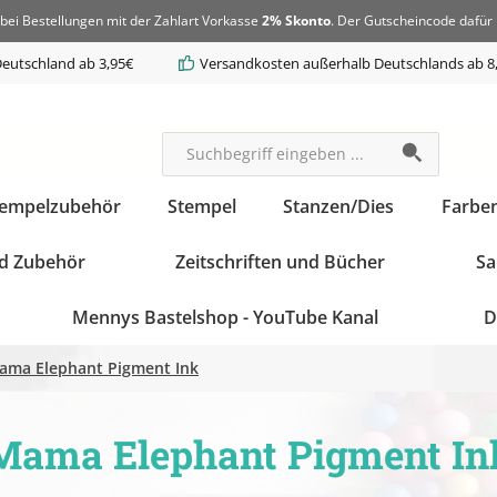
bei Bestellungen mit der Zahlart Vorkasse
2% Skonto
. Der Gutscheincode dafür 
eutschland ab 3,95€
Versandkosten außerhalb Deutschlands ab 8
tempelzubehör
Stempel
Stanzen/Dies
Farbe
d Zubehör
Zeitschriften und Bücher
Sa
Mennys Bastelshop - YouTube Kanal
D
ama Elephant Pigment Ink
Mama Elephant Pigment In