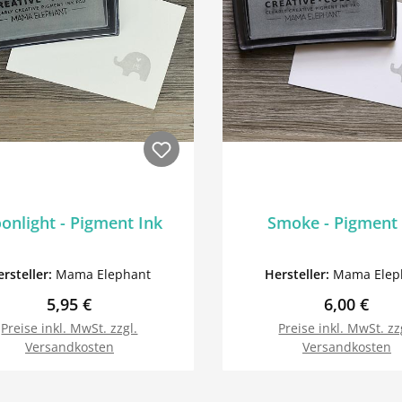
onlight - Pigment Ink
Smoke - Pigment 
ersteller:
Mama Elephant
Hersteller:
Mama Elep
Regulärer Preis:
Regulärer 
5,95 €
6,00 €
Preise inkl. MwSt. zzgl.
Preise inkl. MwSt. zz
Versandkosten
Versandkosten
In den Warenkorb
In den Warenk