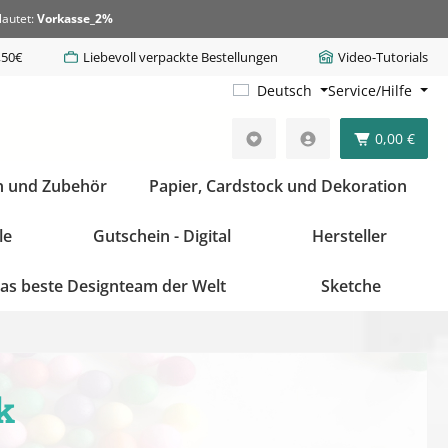
lautet:
Vorkasse_2%
,50€
Liebevoll verpackte Bestellungen
Video-Tutorials
Deutsch
Service/Hilfe
0,00 €
n und Zubehör
Papier, Cardstock und Dekoration
le
Gutschein - Digital
Hersteller
as beste Designteam der Welt
Sketche
k