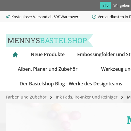
Info
Wir geben 
springen
Zur Hauptnavigation springen
Kostenloser Versand ab 60€ Warenwert
Versandkosten in D
Neue Produkte
Embossingfolder und S
Alben, Planer und Zubehör
Werkzeug un
Der Bastelshop Blog - Werke des Designteams
Farben und Zubehör
Ink Pads, Re-Inker und Reiniger
M