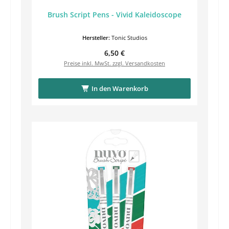
Brush Script Pens - Vivid Kaleidoscope
Hersteller:
Tonic Studios
Regulärer Preis:
6,50 €
Preise inkl. MwSt. zzgl. Versandkosten
In den Warenkorb