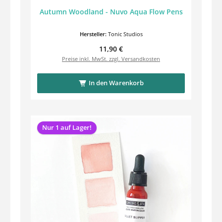
Autumn Woodland - Nuvo Aqua Flow Pens
Hersteller:
Tonic Studios
Regulärer Preis:
11,90 €
Preise inkl. MwSt. zzgl. Versandkosten
In den Warenkorb
Nur 1 auf Lager!