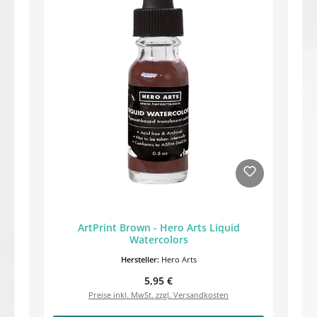
ArtPrint Brown - Hero Arts Liquid
Watercolors
Hersteller:
Hero Arts
Regulärer Preis:
5,95 €
Preise inkl. MwSt. zzgl. Versandkosten