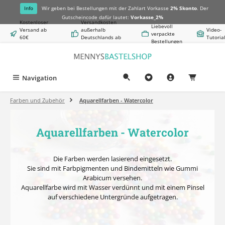
alt springen
Info
Wir geben bei Bestellungen mit der Zahlart Vorkasse
2% Skonto
. Der
Gutscheincode dafür lautet:
Vorkasse_2%
Kostenloser
Versandkosten
Liebevoll
Versand ab
außerhalb
Video-
verpackte
60€
Deutschlands ab
Tutoria
Bestellungen
Warenwert
8,50€
Navigation
0,00 €
Farben und Zubehör
Aquarellfarben - Watercolor
Aquarellfarben - Watercolor
Die Farben werden lasierend eingesetzt.
Sie sind mit Farbpigmenten und Bindemitteln wie Gummi
Arabicum versehen.
Aquarellfarbe wird mit Wasser verdünnt und mit einem Pinsel
auf verschiedene Untergründe aufgetragen.