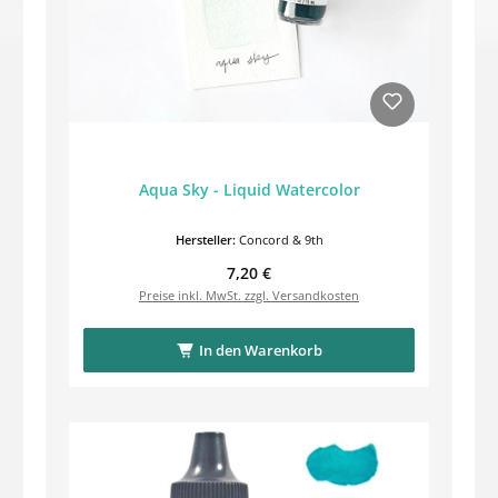
Aqua Sky - Liquid Watercolor
Hersteller:
Concord & 9th
Regulärer Preis:
7,20 €
Preise inkl. MwSt. zzgl. Versandkosten
In den Warenkorb