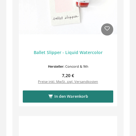
Ballet Slipper - Liquid Watercolor
Hersteller:
Concord & 9th
Regulärer Preis:
7,20 €
Preise inkl. MwSt. zzgl. Versandkosten
In den Warenkorb