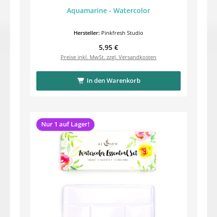
Aquamarine - Watercolor
Hersteller:
Pinkfresh Studio
Regulärer Preis:
5,95 €
Preise inkl. MwSt. zzgl. Versandkosten
In den Warenkorb
Nur 1 auf Lager!