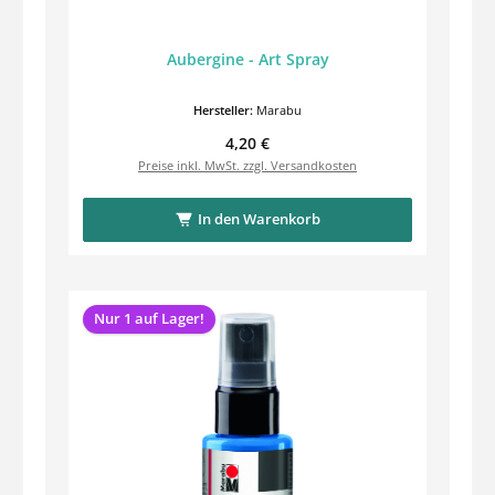
Aubergine - Art Spray
Hersteller:
Marabu
Regulärer Preis:
4,20 €
Preise inkl. MwSt. zzgl. Versandkosten
In den Warenkorb
Nur 1 auf Lager!