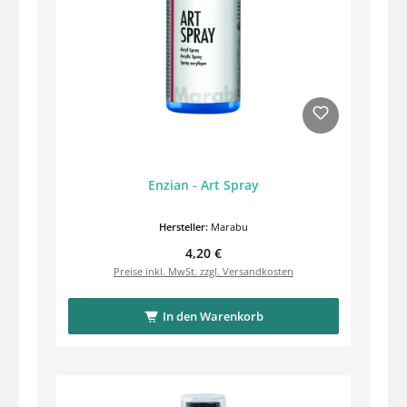
Enzian - Art Spray
Hersteller:
Marabu
Regulärer Preis:
4,20 €
Preise inkl. MwSt. zzgl. Versandkosten
In den Warenkorb