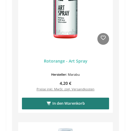
Rotorange - Art Spray
Hersteller:
Marabu
Regulärer Preis:
4,20 €
Preise inkl. MwSt. zzgl. Versandkosten
In den Warenkorb