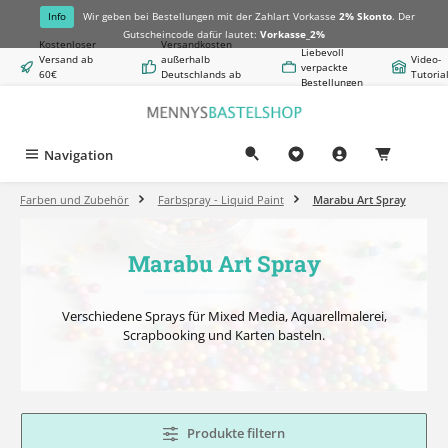
alt springen
Info
Wir geben bei Bestellungen mit der Zahlart Vorkasse
2% Skonto
. Der
Gutscheincode dafür lautet:
Vorkasse_2%
Kostenloser
Versandkosten
Liebevoll
Versand ab
außerhalb
Video-
verpackte
60€
Deutschlands ab
Tutoria
Bestellungen
Warenwert
8,50€
Navigation
0,00 €
Farben und Zubehör
Farbspray - Liquid Paint
Marabu Art Spray
Marabu Art Spray
Verschiedene Sprays für Mixed Media, Aquarellmalerei,
Scrapbooking und Karten basteln.
Produkte filtern