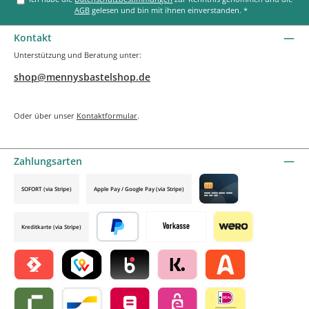
AGB
gelesen und bin mit ihnen einverstanden.
*
Kontakt
Unterstützung und Beratung unter:
shop@mennysbastelshop.de
Oder über unser
Kontaktformular
.
Zahlungsarten
SOFORT (via Stripe)
Apple Pay / Google Pay (via Stripe)
Credit card by mollie
Kreditkarte (via Stripe)
Später bezahlen
Vorkasse
Wero
Satispay by mollie
TWINT by mollie
Blik by mollie
Klarna by mollie
Alma by mollie