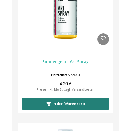
Sonnengelb - Art Spray
Hersteller:
Marabu
Regulärer Preis:
4,20 €
Preise inkl. MwSt. zzgl. Versandkosten
In den Warenkorb