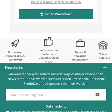
Preise inkl. MwSt. zzgl. Versandkosten
In den Warenkorb
Versandkosten
Kostenloser
Liebevoll
außerhalb
Video-
Versand ab 60€
verpackte
Deutschlands ab
Tutorials
Warenwert
Bestellungen
8,50€
Newsletter
Abonnieren Sie jetzt einfach unseren regelmäßig erscheinenden
Newsletter und Sie werden stets unter den Ersten sein, über neue
Produkte und Angebote informiert werden.
E-
Mail-
Adresse
*
Datenschutz
Ich habe die
Datenschutzbestimmungen
zur Kenntnis genommen und die