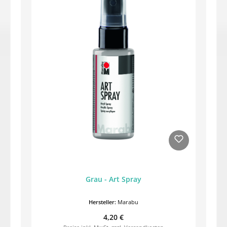
Grau - Art Spray
Hersteller:
Marabu
Regulärer Preis:
4,20 €