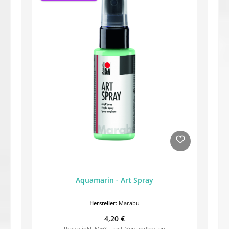
Aquamarin - Art Spray
Hersteller:
Marabu
Regulärer Preis:
4,20 €
Preise inkl. MwSt. zzgl. Versandkosten