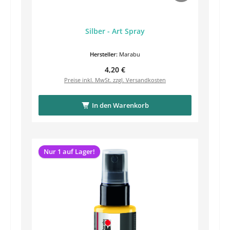
Silber - Art Spray
Hersteller:
Marabu
Regulärer Preis:
4,20 €
Preise inkl. MwSt. zzgl. Versandkosten
In den Warenkorb
Nur 1 auf Lager!