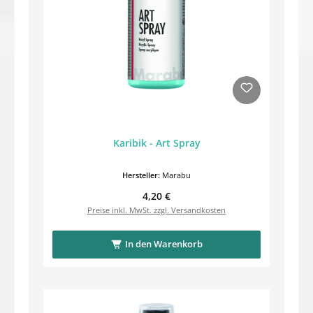
Karibik - Art Spray
Hersteller:
Marabu
Regulärer Preis:
4,20 €
Preise inkl. MwSt. zzgl. Versandkosten
In den Warenkorb