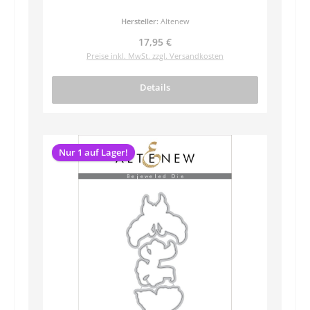
Hersteller:
Altenew
Regulärer Preis:
17,95 €
Preise inkl. MwSt. zzgl. Versandkosten
Details
Nur 1 auf Lager!