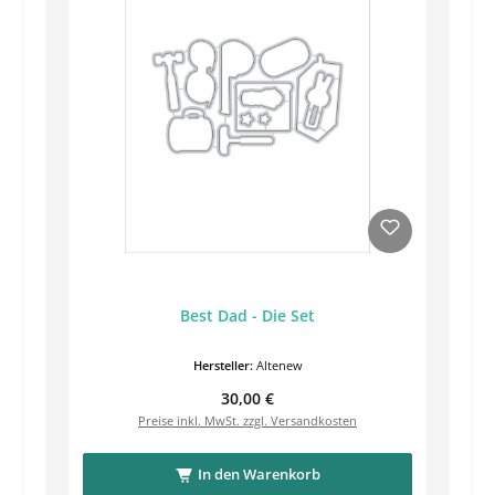
Best Dad - Die Set
Hersteller:
Altenew
Regulärer Preis:
30,00 €
Preise inkl. MwSt. zzgl. Versandkosten
In den Warenkorb