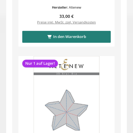
Hersteller:
Altenew
Regulärer Preis:
33,00 €
Preise inkl. MwSt. zzgl. Versandkosten
In den Warenkorb
Nur 1 auf Lager!