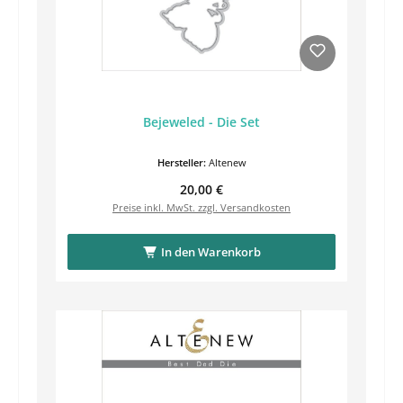
Bejeweled - Die Set
Hersteller:
Altenew
Regulärer Preis:
20,00 €
Preise inkl. MwSt. zzgl. Versandkosten
In den Warenkorb