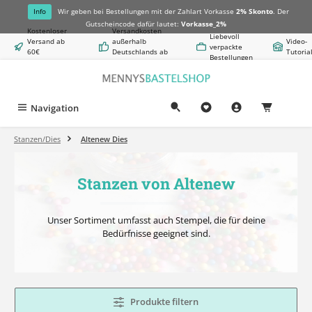
alt springen
Info
Wir geben bei Bestellungen mit der Zahlart Vorkasse
2% Skonto
. Der
Gutscheincode dafür lautet:
Vorkasse_2%
Kostenloser
Versandkosten
Liebevoll
Versand ab
außerhalb
Video-
verpackte
60€
Deutschlands ab
Tutoria
Bestellungen
Warenwert
8,50€
Navigation
0,00 €
Stanzen/Dies
Altenew Dies
Stanzen von Altenew
Unser Sortiment umfasst auch Stempel, die für deine
Bedürfnisse geeignet sind.
Produkte filtern