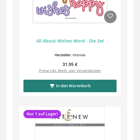
All About Wishes Word - Die Set
Hersteller:
Altenew
Regulärer Preis:
31,95 €
Preise inkl. MwSt. zzgl. Versandkosten
In den Warenkorb
Nur 1 auf Lager!