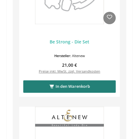
Be Strong - Die Set
Hersteller:
Altenew
Regulärer Preis:
21,00 €
Preise inkl. MwSt. zzgl. Versandkosten
In den Warenkorb