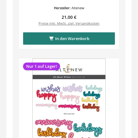
Hersteller:
Altenew
Regulärer Preis:
21,00 €
Preise inkl. MwSt. zzgl. Versandkosten
In den Warenkorb
Nur 1 auf Lager!