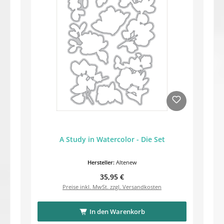
A Study in Watercolor - Die Set
Hersteller:
Altenew
Regulärer Preis:
35,95 €
Preise inkl. MwSt. zzgl. Versandkosten
In den Warenkorb