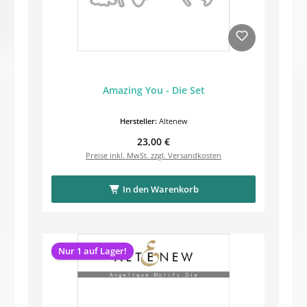
Amazing You - Die Set
Hersteller:
Altenew
Regulärer Preis:
23,00 €
Preise inkl. MwSt. zzgl. Versandkosten
In den Warenkorb
Nur 1 auf Lager!