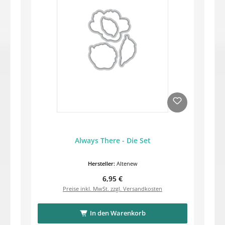
Always There - Die Set
Hersteller:
Altenew
Regulärer Preis:
6,95 €
Preise inkl. MwSt. zzgl. Versandkosten
In den Warenkorb