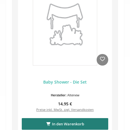
Baby Shower - Die Set
Hersteller:
Altenew
Regulärer Preis:
14,95 €
Preise inkl. MwSt. zzgl. Versandkosten
In den Warenkorb