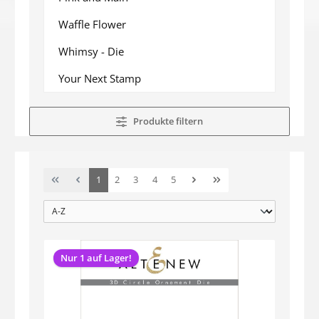
Waffle Flower
Whimsy - Die
Your Next Stamp
Produkte filtern
Seite
Seite
Seite
Seite
Seite
1
2
3
4
5
Nur 1 auf Lager!