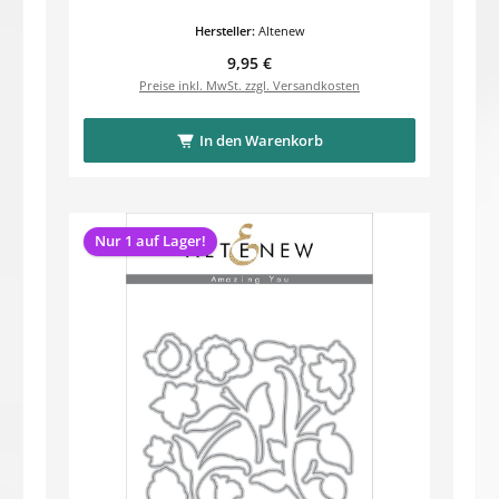
Hersteller:
Altenew
Regulärer Preis:
9,95 €
Preise inkl. MwSt. zzgl. Versandkosten
In den Warenkorb
Nur 1 auf Lager!