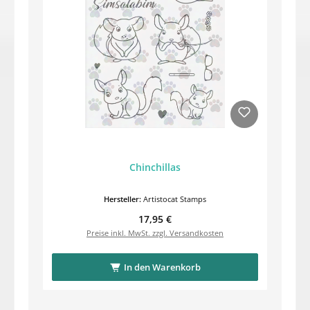
Chinchillas
Hersteller:
Artistocat Stamps
Regulärer Preis:
17,95 €
Preise inkl. MwSt. zzgl. Versandkosten
In den Warenkorb