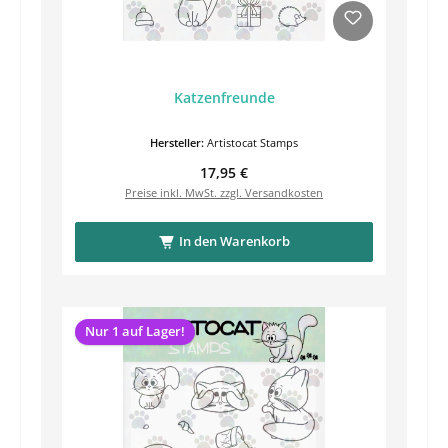
Katzenfreunde
Hersteller:
Artistocat Stamps
Regulärer Preis:
17,95 €
Preise inkl. MwSt. zzgl. Versandkosten
In den Warenkorb
Nur 1 auf Lager!