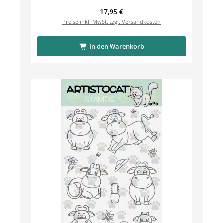
Regulärer Preis:
17,95 €
Preise inkl. MwSt. zzgl. Versandkosten
In den Warenkorb