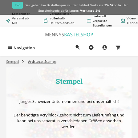
alt springen
Info
Wir geben bei Bestellungen mit der Zahlart Vorkasse
2% Skonto
. Der
Gutscheincode dafür lautet:
Vorkasse_2%
Kostenloser
Versandkosten
Liebevoll
Versand ab
außerhalb
Video-
verpackte
60€
Deutschlands ab
Tutoria
Bestellungen
Warenwert
8,50€
Navigation
0,00 €
Stempel
Artistocat Stamps
Stempel
Junges Schweizer Unternehmen und bei uns erhältlich!
Der benötigte Acrylblock gehört nicht zum Lieferumfang und
kann bei uns separat in verschiedenen Größen erworben
werden.