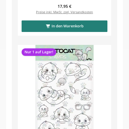
Regulärer Preis:
17,95 €
Preise inkl. MwSt. zzgl. Versandkosten
In den Warenkorb
Nur 1 auf Lager!