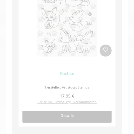
Füchse
Hersteller:
Artistocat Stamps
Regulärer Preis:
17,95 €
Preise inkl. MwSt. zzgl. Versandkosten
Details