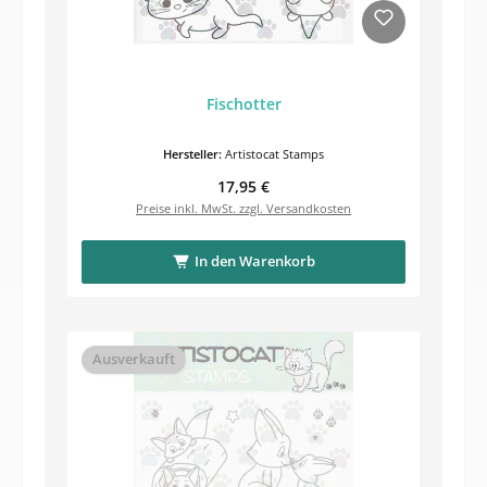
Fischotter
Hersteller:
Artistocat Stamps
Regulärer Preis:
17,95 €
Preise inkl. MwSt. zzgl. Versandkosten
In den Warenkorb
Ausverkauft