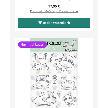
Regulärer Preis:
17,95 €
Preise inkl. MwSt. zzgl. Versandkosten
In den Warenkorb
Nur 1 auf Lager!