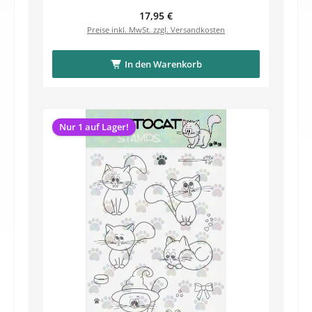
Regulärer Preis:
17,95 €
Preise inkl. MwSt. zzgl. Versandkosten
In den Warenkorb
Nur 1 auf Lager!