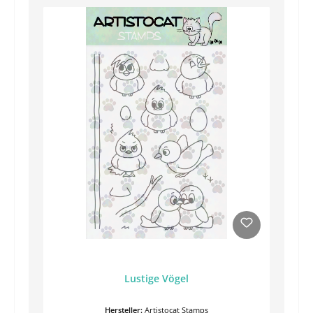
Lustige Vögel
Hersteller:
Artistocat Stamps