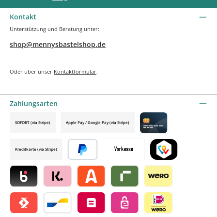
Kontakt
Unterstützung und Beratung unter:
shop@mennysbastelshop.de
Oder über unser
Kontaktformular
.
Zahlungsarten
SOFORT (via Stripe)
Apple Pay / Google Pay (via Stripe)
Credit card by mollie
Kreditkarte (via Stripe)
Später bezahlen
Vorkasse
TWINT by mollie
Blik by mollie
Klarna by mollie
Alma by mollie
Riverty by mollie
Wero