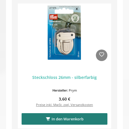
Steckschloss 26mm - silberfarbig
Hersteller:
Prym
Regulärer Preis:
3,60 €
Preise inkl. MwSt. zzgl. Versandkosten
In den Warenkorb