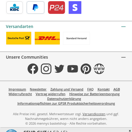
Satispay by mollie
Bancontact by mollie
Belfius by mollie
eps by mollie
iDEAL by mollie
KBC/CBC Payment Button by mollie
PayPal
Przelewy24 by mollie
Online zahlen
Versandarten
Standard Versand
Benutzerdefiniertes Bild 1
Benutzerdefiniertes Bild 2
Unsere Communities
Facebook
Instagram
Twitter
YouTube
Pinterest
Website
Impressum
Newsletter
Zahlung und Versand
FAQ
Kontakt
AGB
Widerrufsrecht
Vertrag widerrufen
Hinweise zur Batterieentsorgung
Datenschutzerklärung
Informationspflichten zur GPSR Produktsicherheitsverordnung
Alle Preise inkl. gesetzl. Mehrwertsteuer zzgl.
Versandkosten
und ggf.
Nachnahmegebühren, wenn nicht anders angegeben.
© 2026 mennys bastelshop - Alle Rechte vorbehalten.
×