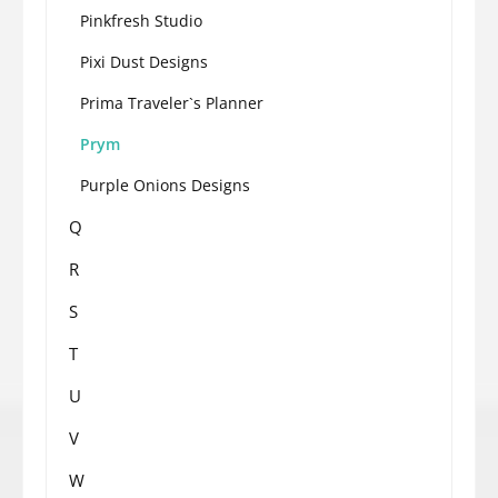
Pinkfresh Studio
Pixi Dust Designs
Prima Traveler`s Planner
Prym
Purple Onions Designs
Q
R
S
T
U
V
W