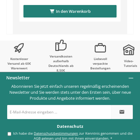
In den Warenkorb
Versandkosten
Kostenloser
Liebevoll
außerhalb
Video-
Versand ab 60€
verpackte
Deutschlands ab
Tutorials
Warenwert
Bestellungen
8,50€
Newsletter
Abonnieren Sie jetzt einfach unseren regelmäßig erscheinenden
Newsletter und Sie werden stets unter den Ersten sein, über neue
Produkte und Angebote informiert werden.
E-
Mail-
Adresse
*
Datenschutz
Ich habe die
Datenschutzbestimmungen
zur Kenntnis genommen und die
AGB
gelesen und bin mit ihnen einverstanden.
*