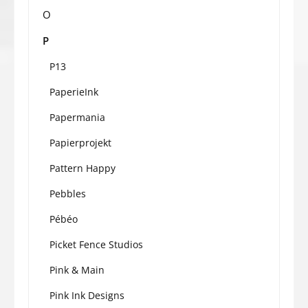
O
P
P13
PaperieInk
Papermania
Papierprojekt
Pattern Happy
Pebbles
Pébéo
Picket Fence Studios
Pink & Main
Pink Ink Designs