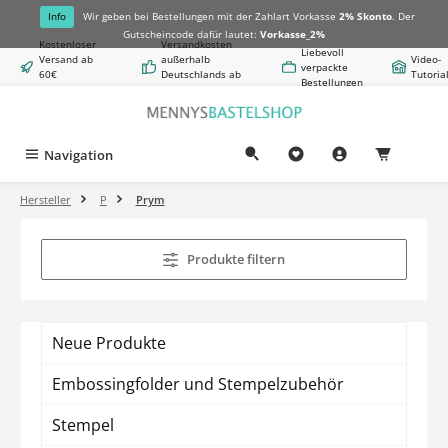
alt springen
Info
Wir geben bei Bestellungen mit der Zahlart Vorkasse
2% Skonto
. Der
Gutscheincode dafür lautet:
Vorkasse_2%
Kostenloser
Versandkosten
Liebevoll
Versand ab
außerhalb
Video-
verpackte
60€
Deutschlands ab
Tutoria
Bestellungen
Warenwert
8,50€
Navigation
0,00 €
Hersteller
P
Prym
Produkte filtern
Neue Produkte
Embossingfolder und Stempelzubehör
Stempel