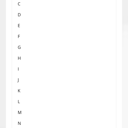
C
D
E
F
G
H
I
J
K
L
M
N