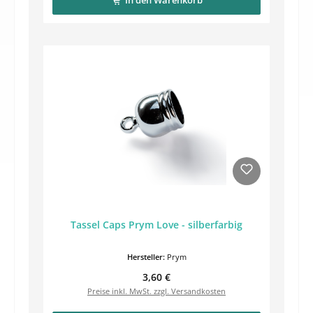
In den Warenkorb
Tassel Caps Prym Love - silberfarbig
Hersteller:
Prym
Regulärer Preis:
3,60 €
Preise inkl. MwSt. zzgl. Versandkosten