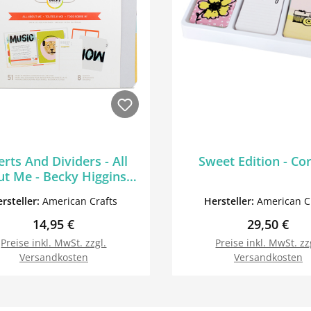
erts And Dividers - All
Sweet Edition - Cor
t Me - Becky Higgins -
Project Life - 6 x 8
rsteller:
American Crafts
Hersteller:
American C
Regulärer Preis:
Regulärer P
14,95 €
29,50 €
Preise inkl. MwSt. zzgl.
Preise inkl. MwSt. zz
Versandkosten
Versandkosten
In den Warenkorb
In den Warenk