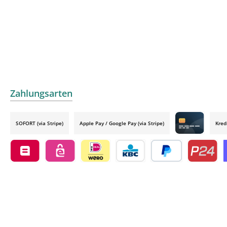
Zahlungsarten
SOFORT (via Stripe)
Apple Pay / Google Pay (via Stripe)
Kred
Credit card by
Belfius by mollie
eps by mollie
iDEAL by mollie
KBC/CBC Payment Button by 
PayPal
Przelewy24
O