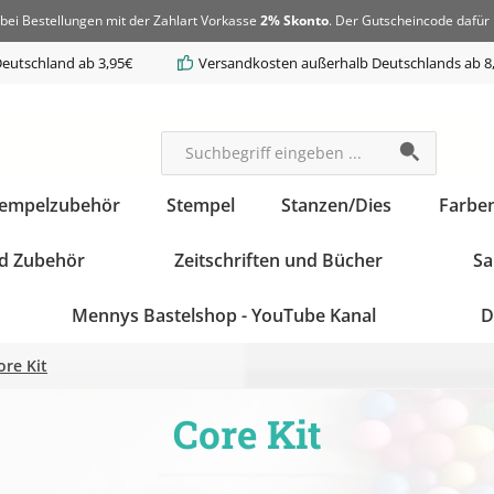
bei Bestellungen mit der Zahlart Vorkasse
2% Skonto
. Der Gutscheincode dafür 
eutschland ab 3,95€
Versandkosten außerhalb Deutschlands ab 8
tempelzubehör
Stempel
Stanzen/Dies
Farbe
d Zubehör
Zeitschriften und Bücher
Sa
Mennys Bastelshop - YouTube Kanal
D
ore Kit
Core Kit