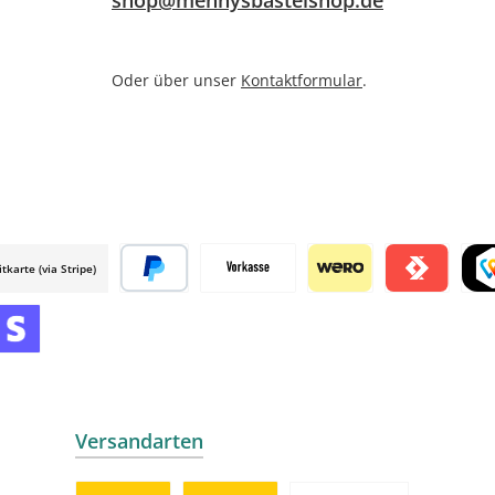
shop@mennysbastelshop.de
Oder über unser
Kontaktformular
.
itkarte (via Stripe)
 mollie
Später bezahlen
Vorkasse
Wero
Satispay by m
TWI
mollie
 by mollie
nline zahlen
Versandarten