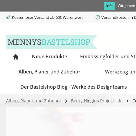
Info
Wir geben 
springen
Zur Hauptnavigation springen
Kostenloser Versand ab 60€ Warenwert
Versandkosten in D
Neue Produkte
Embossingfolder und S
Alben, Planer und Zubehör
Werkzeug un
Der Bastelshop Blog - Werke des Designteams
Alben, Planer und Zubehör
Becky Higgins Projekt Life
C