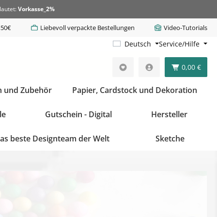
lautet:
Vorkasse_2%
,50€
Liebevoll verpackte Bestellungen
Video-Tutorials
Deutsch
Service/Hilfe
0,00 €
n und Zubehör
Papier, Cardstock und Dekoration
le
Gutschein - Digital
Hersteller
as beste Designteam der Welt
Sketche