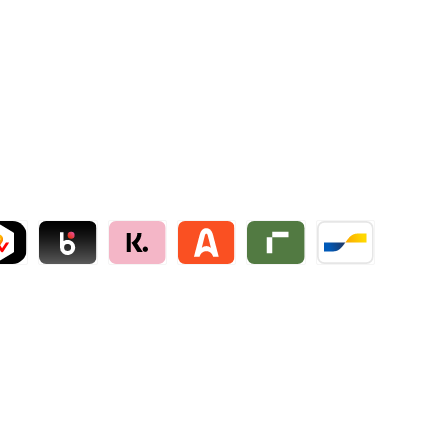
ollie
NT by mollie
Blik by mollie
Klarna by mollie
Alma by mollie
Riverty by mollie
Bancontact by mo