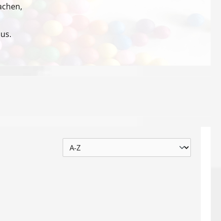
achen,
us.