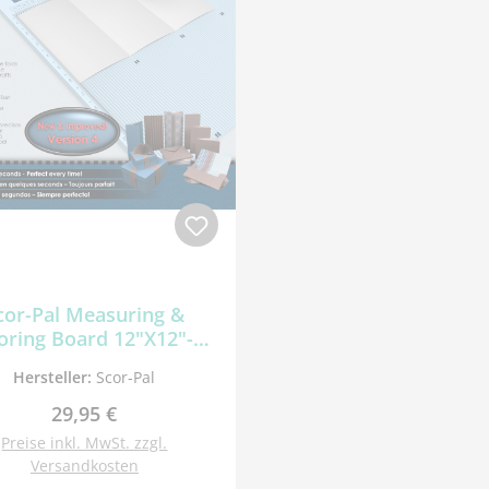
cor-Pal Measuring &
oring Board 12"X12"-
Neue Version - Inch
Hersteller:
Scor-Pal
Regulärer Preis:
29,95 €
Preise inkl. MwSt. zzgl.
Versandkosten