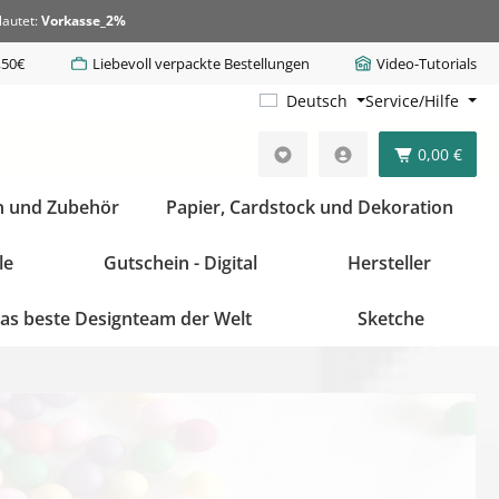
lautet:
Vorkasse_2%
,50€
Liebevoll verpackte Bestellungen
Video-Tutorials
Deutsch
Service/Hilfe
0,00 €
n und Zubehör
Papier, Cardstock und Dekoration
le
Gutschein - Digital
Hersteller
as beste Designteam der Welt
Sketche