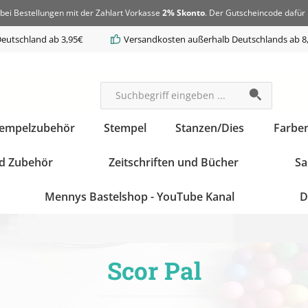
bei Bestellungen mit der Zahlart Vorkasse
2% Skonto
. Der Gutscheincode dafür 
eutschland ab 3,95€
Versandkosten außerhalb Deutschlands ab 8
tempelzubehör
Stempel
Stanzen/Dies
Farbe
d Zubehör
Zeitschriften und Bücher
Sa
Mennys Bastelshop - YouTube Kanal
D
Scor Pal