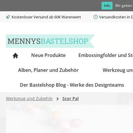
Info
Wir geben 
springen
Zur Hauptnavigation springen
Kostenloser Versand ab 60€ Warenwert
Versandkosten in D
Neue Produkte
Embossingfolder und S
Alben, Planer und Zubehör
Werkzeug un
Der Bastelshop Blog - Werke des Designteams
Werkzeug und Zubehör
Scor Pal