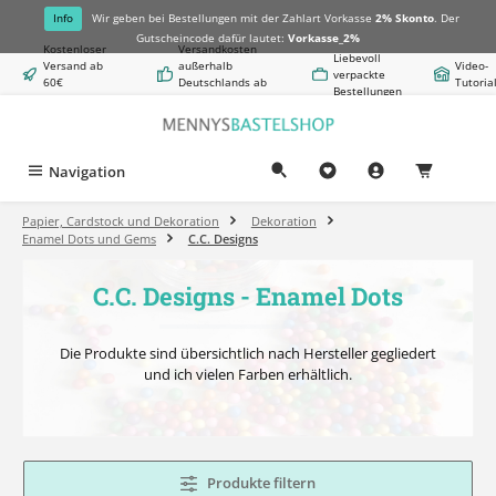
alt springen
Info
Wir geben bei Bestellungen mit der Zahlart Vorkasse
2% Skonto
. Der
Gutscheincode dafür lautet:
Vorkasse_2%
Kostenloser
Versandkosten
Liebevoll
Versand ab
außerhalb
Video-
verpackte
60€
Deutschlands ab
Tutoria
Bestellungen
Warenwert
8,50€
Navigation
0,00 €
Papier, Cardstock und Dekoration
Dekoration
Enamel Dots und Gems
C.C. Designs
C.C. Designs - Enamel Dots
Die Produkte sind übersichtlich nach Hersteller gegliedert
und ich vielen Farben erhältlich.
Produkte filtern