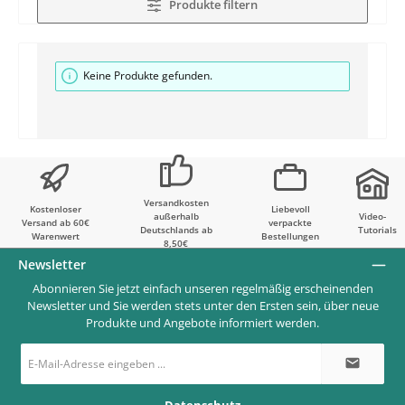
Produkte filtern
Keine Produkte gefunden.
Versandkosten
Kostenloser
Liebevoll
außerhalb
Video-
Versand ab 60€
verpackte
Deutschlands ab
Tutorials
Warenwert
Bestellungen
8,50€
Newsletter
Abonnieren Sie jetzt einfach unseren regelmäßig erscheinenden
Newsletter und Sie werden stets unter den Ersten sein, über neue
Produkte und Angebote informiert werden.
E-
Mail-
Adresse
*
Datenschutz