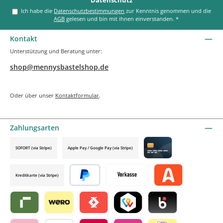
Ich habe die
Datenschutzbestimmungen
zur Kenntnis genommen und die
AGB
gelesen und bin mit ihnen einverstanden.
*
Kontakt
Unterstützung und Beratung unter:
shop@mennysbastelshop.de
Oder über unser
Kontaktformular
.
Zahlungsarten
SOFORT (via Stripe)
Apple Pay / Google Pay (via Stripe)
Credit card by mollie
Kreditkarte (via Stripe)
Später bezahlen
Vorkasse
Alma by mollie
Riverty by mollie
Wero
Satispay by mollie
TWINT by mollie
Blik by mollie