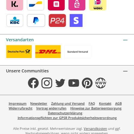
Klarna by mollie
Bancontact by mollie
Belfius by mollie
eps by mollie
iDEAL by mollie
KBC/CBC Payment Button by mollie
PayPal
Przelewy24 by mollie
Online zahlen
Versandarten
Standard Versand
Benutzerdefiniertes Bild 1
Benutzerdefiniertes Bild 2
Unsere Communities
Facebook
Instagram
Twitter
YouTube
Pinterest
Website
Impressum
Newsletter
Zahlung und Versand
FAQ
Kontakt
AGB
Widerrufsrecht
Vertrag widerrufen
Hinweise zur Batterieentsorgung
Datenschutzerklärung
Informationspflichten zur GPSR Produktsicherheitsverordnung
Alle Preise inkl. gesetzl. Mehrwertsteuer zzgl.
Versandkosten
und ggf.
Nachnahmegebühren, wenn nicht anders angegeben.