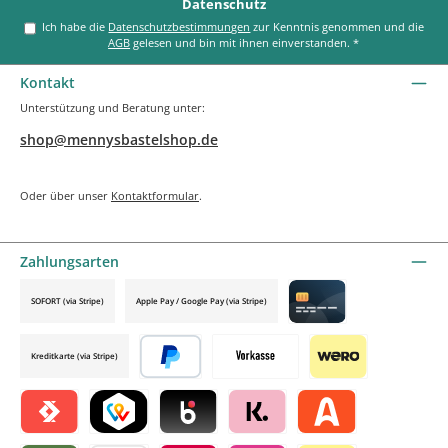
Datenschutz
Ich habe die
Datenschutzbestimmungen
zur Kenntnis genommen und die
AGB
gelesen und bin mit ihnen einverstanden.
*
Kontakt
Unterstützung und Beratung unter:
shop@mennysbastelshop.de
Oder über unser
Kontaktformular
.
Zahlungsarten
SOFORT (via Stripe)
Apple Pay / Google Pay (via Stripe)
Credit card by mollie
Kreditkarte (via Stripe)
Später bezahlen
Vorkasse
Wero
Satispay by mollie
TWINT by mollie
Blik by mollie
Klarna by mollie
Alma by mollie