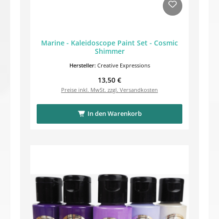
Marine - Kaleidoscope Paint Set - Cosmic
Shimmer
Hersteller:
Creative Expressions
Regulärer Preis:
13,50 €
Preise inkl. MwSt. zzgl. Versandkosten
In den Warenkorb