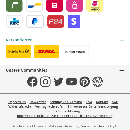
Riverty by mollie
Bancontact by mollie
Belfius by mollie
eps by mollie
iDEAL by mollie
KBC/CBC Payment Button by mollie
PayPal
Przelewy24 by mollie
Online zahlen
Versandarten
Standard Versand
Benutzerdefiniertes Bild 1
Benutzerdefiniertes Bild 2
Unsere Communities
Facebook
Instagram
Twitter
YouTube
Pinterest
Website
Impressum
Newsletter
Zahlung und Versand
FAQ
Kontakt
AGB
Widerrufsrecht
Vertrag widerrufen
Hinweise zur Batterieentsorgung
Datenschutzerklärung
Informationspflichten zur GPSR Produktsicherheitsverordnung
Alle Preise inkl. gesetzl. Mehrwertsteuer zzgl.
Versandkosten
und ggf.