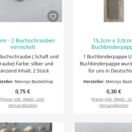
m - 2 Buchschrauben
15,2cm x 3,0cm
vernickelt
Buchbinderpap
. Buchschraube ( Schaft und
1 Buchbinderpappe Unsere
) Farbe: silber und
Buchbinderpappe wurd
glänzend Inhalt: 2 Stück
für uns in Deutsch
produziert. Sie hat eine feste
steller:
Mennys Bastelshop
Hersteller:
Mennys Bast
Qualität. Stärke: 2mm Wir haben
Regulärer Preis:
Regulärer 
0,75 €
0,30 €
weiteres Buchbinderzu
Angebot.
Preise inkl. MwSt. zzgl.
Preise inkl. MwSt. zz
Versandkosten
Versandkosten
In den Warenkorb
In den Warenk