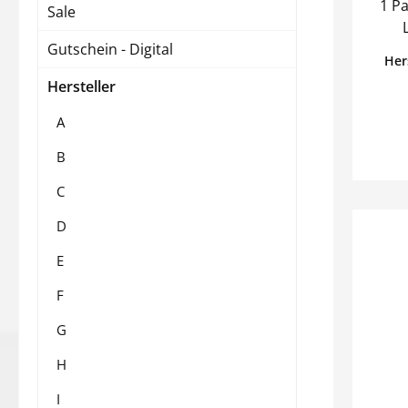
1 Pa
Sale
Gutschein - Digital
Her
Hersteller
A
B
C
D
E
F
G
H
I