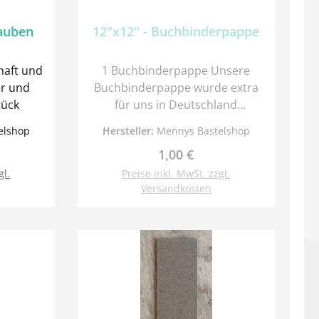
auben
12"x12" - Buchbinderpappe
haft und
1 Buchbinderpappe Unsere
Buchbinderpappe wurde extra
2 Stück
für uns in Deutschland
produziert. Sie hat eine feste
elshop
Hersteller:
Mennys Bastelshop
Qualität. Stärke: 2mm Wir haben
Preis:
Regulärer Preis:
1,00 €
weiteres Buchbinderzubehör im
Angebot.
gl.
Preise inkl. MwSt. zzgl.
Versandkosten
orb