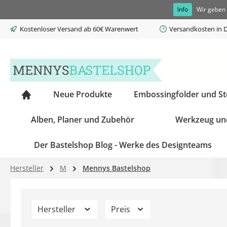
Info
Wir geben 
springen
Zur Hauptnavigation springen
Kostenloser Versand ab 60€ Warenwert
Versandkosten in D
Neue Produkte
Embossingfolder und S
Alben, Planer und Zubehör
Werkzeug un
Der Bastelshop Blog - Werke des Designteams
Hersteller
M
Mennys Bastelshop
Hersteller
Preis