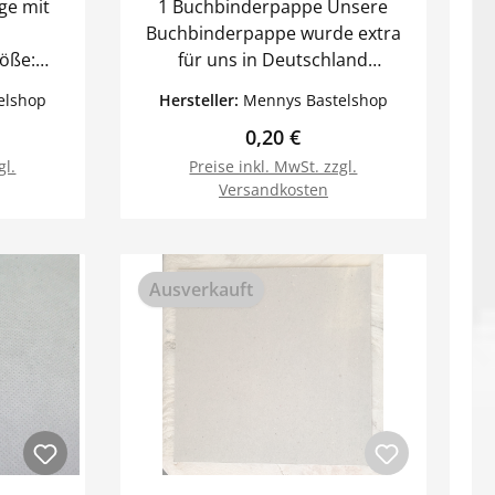
ge mit
1 Buchbinderpappe Unsere
Buchbinderpappe wurde extra
für uns in Deutschland
produziert. Sie hat eine feste
elshop
Hersteller:
Mennys Bastelshop
Qualität. Stärke: 2mm Wir haben
Preis:
Regulärer Preis:
0,20 €
weiteres Buchbinderzubehör im
Angebot.
gl.
Preise inkl. MwSt. zzgl.
Versandkosten
orb
In den Warenkorb
Ausverkauft