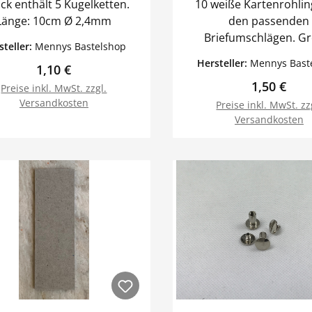
ck enthält 5 Kugelketten.
10 weiße Kartenrohlin
Länge: 10cm Ø 2,4mm
den passenden
Briefumschlägen. Größe:
steller:
Mennys Bastelshop
13,5cx13,5cm
Hersteller:
Mennys Bast
Regulärer Preis:
1,10 €
Regulärer 
1,50 €
Preise inkl. MwSt. zzgl.
Versandkosten
Preise inkl. MwSt. zz
Versandkosten
In den Warenkorb
In den Warenk