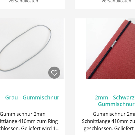
Versandkosten
Versandkosten
m, Höhe 3mmFeldstärke
: 1,2TDie Magnete werden
In den Warenk
in einer praktischen
Aufbewahrungsdose
iefert. Magnete sind vom
Umtausch
eschlossen. Achtung: Die
gnete haben eine hohe
hungskraft gegeneinander,
esteht Verletzungsgefahr,
enn die Magneten nah
inander liegen, können sie
sich berühren.
- Grau - Gummischnur
2mm - Schwarz
Gummischnur
Gummischnur 2mm
Gummischnur 2
ittlänge 410mm zum Ring
Schnittlänge 410mm z
sen. Geliefert wird 1
geschlossen. Geliefert wird 1