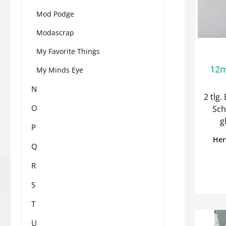
Mod Podge
Modascrap
My Favorite Things
12m
My Minds Eye
N
2 tlg
O
Schraube
P
Her
Q
R
S
T
U