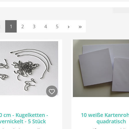
Seite
Seite
Seite
Seite
Seite
1
2
3
4
5
0 cm - Kugelketten -
10 weiße Kartenroh
vernickelt - 5 Stück
quadratisch