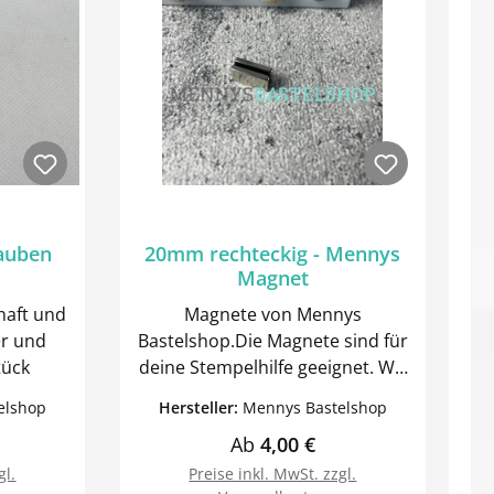
auben
20mm rechteckig - Mennys
Magnet
haft und
Magnete von Mennys
Bastelshop.Die Magnete sind für
2 Stück
deine Stempelhilfe geeignet. Wir
empfehlen 2 Magnete
elshop
Hersteller:
Mennys Bastelshop
einzusetzen und die mit
Preis:
Regulärer Preis:
Ab
4,00 €
Washitape zum
umwickeln.Inhalt: 2 Stück, 4
gl.
Preise inkl. MwSt. zzgl.