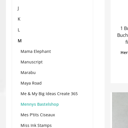
J
K
1 Bu
L
Buch
M
f
produziert
Mama Elephant
Her
Qualität. Stärke: 2m
Manuscript
weite
Marabu
Maya Road
Me & My Big Ideas Create 365
Mennys Bastelshop
Mes P'tits Ciseaux
Miss Ink Stamps