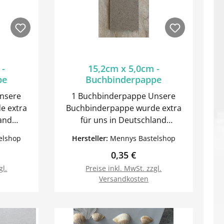
 -
15,2cm x 5,0cm -
pe
Buchbinderpappe
1 Buchbinderpappe Unsere
e extra
Buchbinderpappe wurde extra
land
für uns in Deutschland
produziert. Sie hat eine feste
elshop
Hersteller:
Mennys Bastelshop
Qualität. Stärke: 2mm Wir haben
Preis:
Regulärer Preis:
0,35 €
behör im
weiteres Buchbinderzubehör im
Angebot.
gl.
Preise inkl. MwSt. zzgl.
Versandkosten
orb
In den Warenkorb