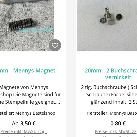
mm - Mennys Magnet
20mm - 2 Buchschr
vernickelt
Magnete von Mennys
2 tlg. Buchschraube ( Sc
lshop.Die Magnete sind für
Schraube) Farbe: silber und
ne Stempelhilfe geeignet,
glänzend Inhalt: 
dem lassen sie sich gut für
steller:
Mennys Bastelshop
Hersteller:
Mennys Bast
alben einsetzen.Inhalt: 2
Regulärer Preis:
Regulärer 
Ab
3,50 €
0,80 €
ck, 4 Stück oder 10 Stück.
öße: Rund Durchmesser
Preise inkl. MwSt. zzgl.
Preise inkl. MwSt. zz