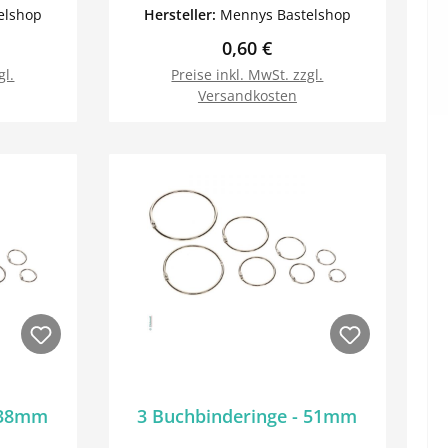
e Buch
in Silber, die anderen gehören
elshop
Hersteller:
Mennys Bastelshop
rumfang.
nicht zum Lieferumfang.
Preis:
Regulärer Preis:
0,60 €
gl.
Preise inkl. MwSt. zzgl.
Versandkosten
orb
In den Warenkorb
- 38mm
3 Buchbinderinge - 51mm