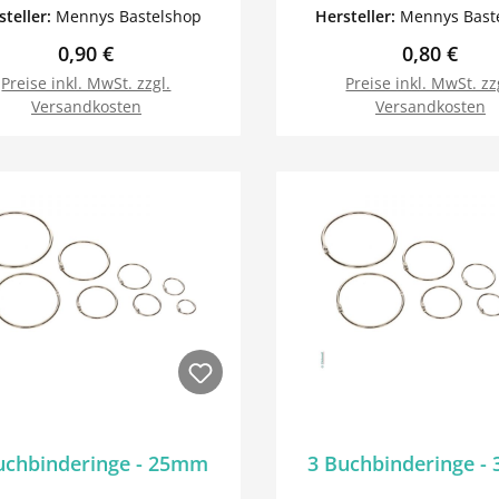
ck, daß abgebildete Buch
Stück, daß abgebildet
steller:
Mennys Bastelshop
Hersteller:
Mennys Bast
t nicht zum Lieferumfang.
gehört nicht zum Liefe
Regulärer Preis:
Regulärer 
0,90 €
0,80 €
Preise inkl. MwSt. zzgl.
Preise inkl. MwSt. zz
Versandkosten
Versandkosten
In den Warenkorb
In den Warenk
uchbinderinge - 25mm
3 Buchbinderinge 