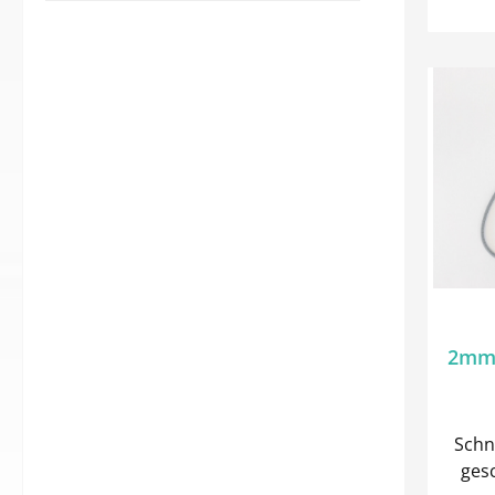
15m
mind
gel
ausg
Ma
Anzie
es b
w
beie
2mm 
Schn
geschlos