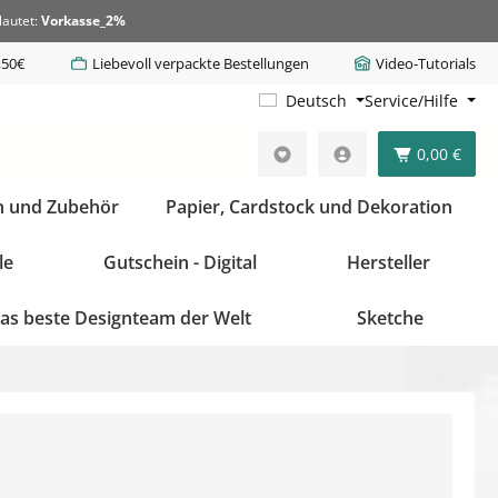
lautet:
Vorkasse_2%
,50€
Liebevoll verpackte Bestellungen
Video-Tutorials
Deutsch
Service/Hilfe
0,00 €
n und Zubehör
Papier, Cardstock und Dekoration
le
Gutschein - Digital
Hersteller
as beste Designteam der Welt
Sketche