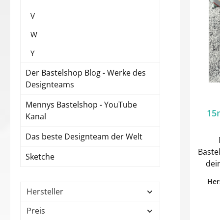
V
W
Y
Der Bastelshop Blog - Werke des
Designteams
Mennys Bastelshop - YouTube
15
Kanal
Das beste Designteam der Welt
Baste
Sketche
dei
außer
Her
Mini
Hersteller
Stü
Preis
Gr