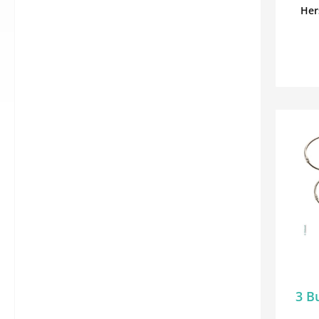
Stü
Her
gehör
3 B