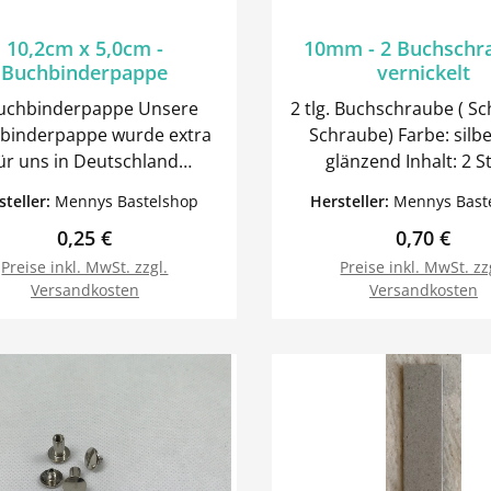
10,2cm x 5,0cm -
10mm - 2 Buchschr
Buchbinderpappe
vernickelt
chbinderpappe Unsere
2 tlg. Buchschraube ( Sc
binderpappe wurde extra
Schraube) Farbe: silber und
ür uns in Deutschland
glänzend Inhalt: 
. Sie hat eine feste
steller:
Mennys Bastelshop
Hersteller:
Mennys Bast
m Wir haben
Regulärer Preis:
Regulärer 
0,25 €
0,70 €
res Buchbinderzubehör im
Angebot.
Preise inkl. MwSt. zzgl.
Preise inkl. MwSt. zz
Versandkosten
Versandkosten
In den Warenkorb
In den Warenk