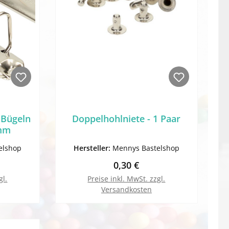
 Bügeln
Doppelhohlniete - 1 Paar
0mm
elshop
Hersteller:
Mennys Bastelshop
Preis:
Regulärer Preis:
0,30 €
gl.
Preise inkl. MwSt. zzgl.
Versandkosten
orb
In den Warenkorb