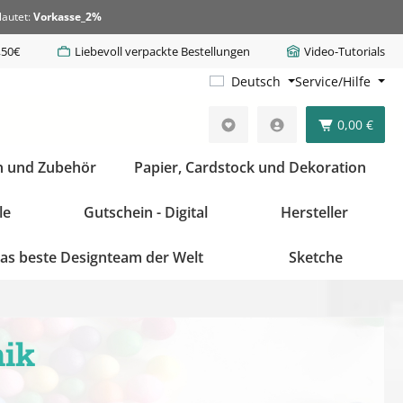
lautet:
Vorkasse_2%
,50€
Liebevoll verpackte Bestellungen
Video-Tutorials
Deutsch
Service/Hilfe
0,00 €
n und Zubehör
Papier, Cardstock und Dekoration
le
Gutschein - Digital
Hersteller
as beste Designteam der Welt
Sketche
nik