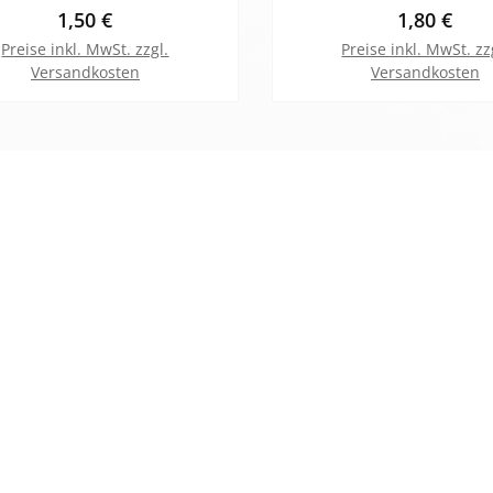
Regulärer Preis:
Regulärer 
1,50 €
1,80 €
Preise inkl. MwSt. zzgl.
Preise inkl. MwSt. zz
Versandkosten
Versandkosten
In den Warenkorb
In den Warenk