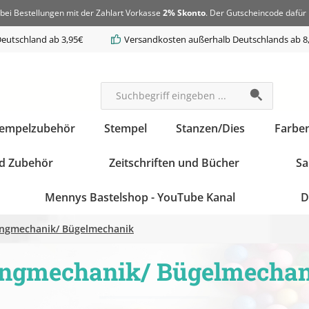
bei Bestellungen mit der Zahlart Vorkasse
2% Skonto
. Der Gutscheincode dafür 
eutschland ab 3,95€
Versandkosten außerhalb Deutschlands ab 8
tempelzubehör
Stempel
Stanzen/Dies
Farbe
d Zubehör
Zeitschriften und Bücher
Sa
Mennys Bastelshop - YouTube Kanal
D
ingmechanik/ Bügelmechanik
ngmechanik/ Bügelmecha