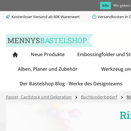
Info
Wir geben 
springen
Zur Hauptnavigation springen
Kostenloser Versand ab 60€ Warenwert
Versandkosten in D
Neue Produkte
Embossingfolder und S
Alben, Planer und Zubehör
Werkzeug un
Der Bastelshop Blog - Werke des Designteams
Papier, Cardstock und Dekoration
Buchbinderbedarf
R
Ri