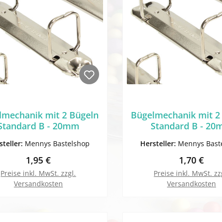
lmechanik mit 2 Bügeln
Bügelmechanik mit 2
Standard B - 20mm
Standard B - 2
steller:
Mennys Bastelshop
Hersteller:
Mennys Bast
Regulärer Preis:
Regulärer 
1,95 €
1,70 €
Preise inkl. MwSt. zzgl.
Preise inkl. MwSt. zz
Versandkosten
Versandkosten
In den Warenkorb
In den Warenk