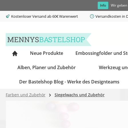
Info
Wir geben 
springen
Zur Hauptnavigation springen
Kostenloser Versand ab 60€ Warenwert
Versandkosten in D
Neue Produkte
Embossingfolder und S
Alben, Planer und Zubehör
Werkzeug un
Der Bastelshop Blog - Werke des Designteams
Farben und Zubehör
Siegelwachs und Zubehör