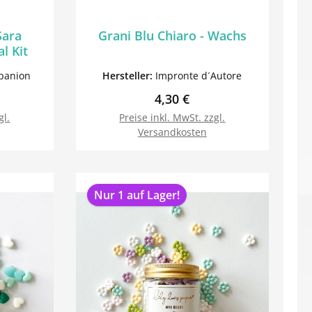
Sara
Grani Blu Chiaro - Wachs
l Kit
panion
Hersteller:
Impronte d´Autore
reis:
Regulärer Preis:
4,30 €
gl.
Preise inkl. MwSt. zzgl.
Versandkosten
orb
In den Warenkorb
Nur 1 auf Lager!