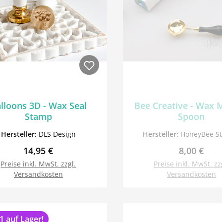
lloons 3D - Wax Seal
Bee Creative - Wax 
Stamp
Spoon
Hersteller:
DLS Design
Hersteller:
HoneyBee S
Regulärer Preis:
Regulärer 
14,95 €
8,00 €
Preise inkl. MwSt. zzgl.
Preise inkl. MwSt. zz
Versandkosten
Versandkosten
In den Warenkorb
1 auf Lager!