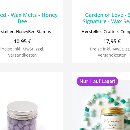
ted - Wax Melts - Honey
Garden of Love - 
Bee
Signature - Wax Sea
steller:
HoneyBee Stamps
Hersteller:
Crafters Com
Regulärer Preis:
Regulärer P
10,95 €
17,95 €
Preise inkl. MwSt. zzgl.
Preise inkl. MwSt. zz
Versandkosten
Versandkosten
In den Warenkorb
In den Warenk
Nur 1 auf Lager!