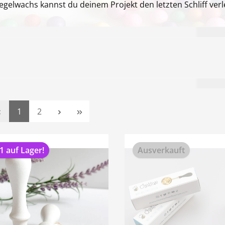
iegelwachs kannst du deinem Projekt den letzten Schliff verl
Seite
Seite
1
2
1 auf Lager!
Ausverkauft