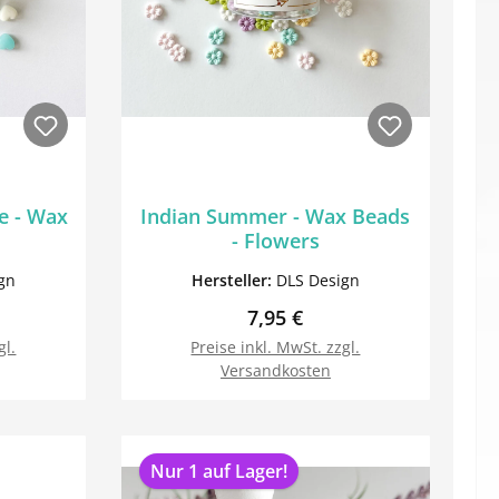
e - Wax
Indian Summer - Wax Beads
- Flowers
gn
Hersteller:
DLS Design
Preis:
Regulärer Preis:
7,95 €
gl.
Preise inkl. MwSt. zzgl.
Versandkosten
orb
In den Warenkorb
Nur 1 auf Lager!