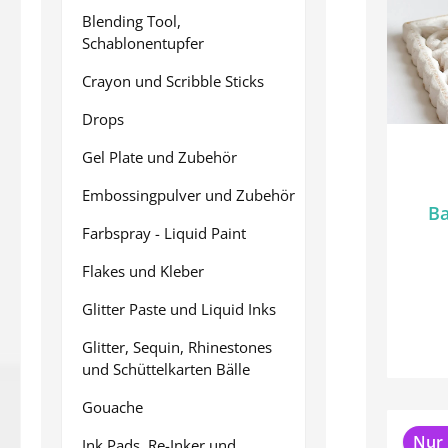
Blending Tool,
Schablonentupfer
Crayon und Scribble Sticks
Drops
Gel Plate und Zubehör
Embossingpulver und Zubehör
Ba
Farbspray - Liquid Paint
Flakes und Kleber
Glitter Paste und Liquid Inks
Glitter, Sequin, Rhinestones
und Schüttelkarten Bälle
Gouache
Nur 
Ink Pads, Re-Inker und