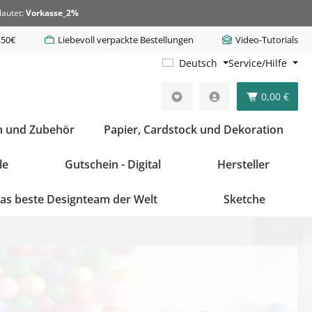
lautet:
Vorkasse_2%
,50€
Liebevoll verpackte Bestellungen
Video-Tutorials
Deutsch
Service/Hilfe
0,00 €
n und Zubehör
Papier, Cardstock und Dekoration
le
Gutschein - Digital
Hersteller
as beste Designteam der Welt
Sketche