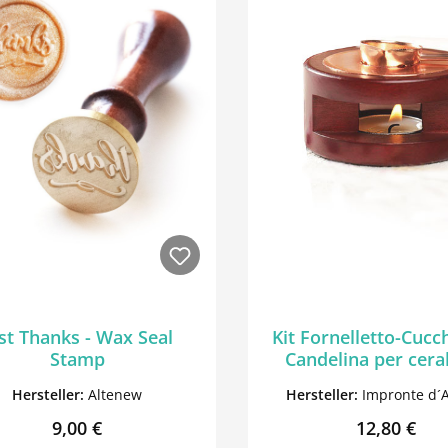
st Thanks - Wax Seal
Kit Fornelletto-Cucc
Stamp
Candelina per cera
Hersteller:
Altenew
Hersteller:
Impronte d´
Regulärer Preis:
Regulärer P
9,00 €
12,80 €