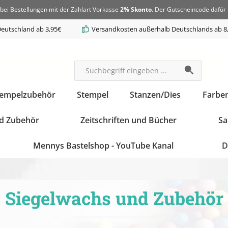
bei Bestellungen mit der Zahlart Vorkasse
2% Skonto
. Der Gutscheincode dafür 
eutschland ab 3,95€
Versandkosten außerhalb Deutschlands ab 8
tempelzubehör
Stempel
Stanzen/Dies
Farbe
d Zubehör
Zeitschriften und Bücher
Sa
Mennys Bastelshop - YouTube Kanal
D
Siegelwachs und Zubehör