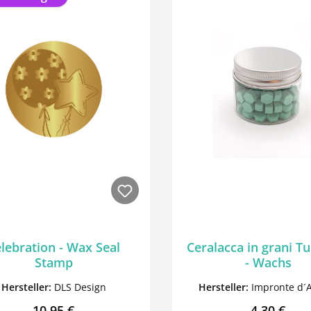
lebration - Wax Seal
Ceralacca in grani T
Stamp
- Wachs
Hersteller:
DLS Design
Hersteller:
Impronte d´
Regulärer Preis:
Regulärer 
10,95 €
4,30 €