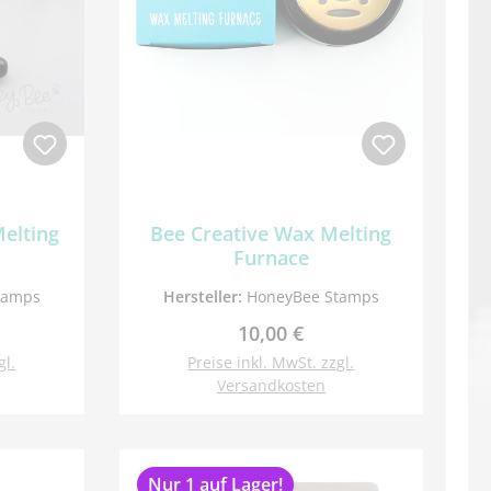
Melting
Bee Creative Wax Melting
Furnace
tamps
Hersteller:
HoneyBee Stamps
Preis:
Regulärer Preis:
10,00 €
gl.
Preise inkl. MwSt. zzgl.
Versandkosten
Nur 1 auf Lager!