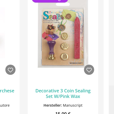
urchese
Decorative 3 Coin Sealing
Set W/Pink Wax
Autore
Hersteller:
Manuscript
Preis:
Regulärer Preis:
15,00 €