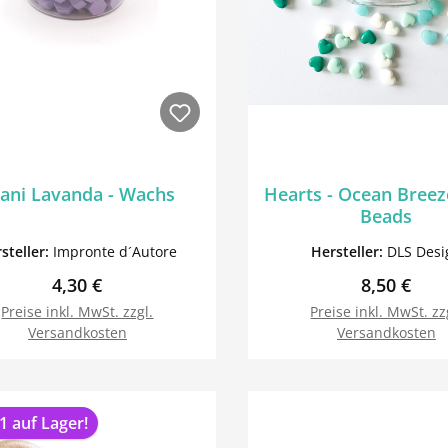
ani Lavanda - Wachs
Hearts - Ocean Breez
Beads
steller:
Impronte d´Autore
Hersteller:
DLS Desi
Regulärer Preis:
Regulärer 
4,30 €
8,50 €
Preise inkl. MwSt. zzgl.
Preise inkl. MwSt. zz
Versandkosten
Versandkosten
In den Warenkorb
In den Warenk
1 auf Lager!