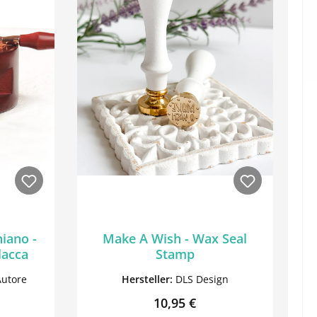
hiano -
Make A Wish - Wax Seal
lacca
Stamp
Autore
Hersteller:
DLS Design
reis:
Regulärer Preis:
10,95 €