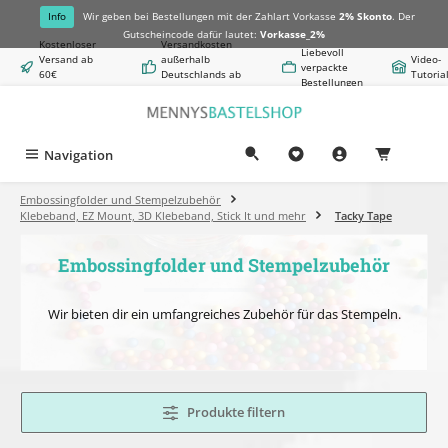
alt springen
Info
Wir geben bei Bestellungen mit der Zahlart Vorkasse
2% Skonto
. Der
Gutscheincode dafür lautet:
Vorkasse_2%
Kostenloser
Versandkosten
Liebevoll
Versand ab
außerhalb
Video-
verpackte
60€
Deutschlands ab
Tutoria
Bestellungen
Warenwert
8,50€
Navigation
0,00 €
Embossingfolder und Stempelzubehör
Klebeband, EZ Mount, 3D Klebeband, Stick It und mehr
Tacky Tape
Embossingfolder und Stempelzubehör
Wir bieten dir ein umfangreiches Zubehör für das Stempeln.
Produkte filtern