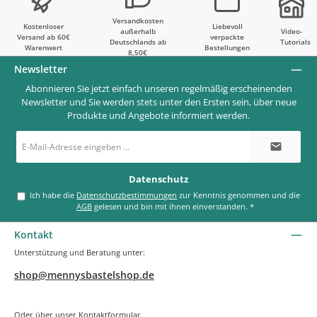
Versandkosten
Kostenloser
Liebevoll
außerhalb
Video-
Versand ab 60€
verpackte
Deutschlands ab
Tutorials
Warenwert
Bestellungen
8,50€
Newsletter
Abonnieren Sie jetzt einfach unseren regelmäßig erscheinenden
Newsletter und Sie werden stets unter den Ersten sein, über neue
Produkte und Angebote informiert werden.
E-
Mail-
Adresse
*
Datenschutz
Ich habe die
Datenschutzbestimmungen
zur Kenntnis genommen und die
AGB
gelesen und bin mit ihnen einverstanden.
*
Kontakt
Unterstützung und Beratung unter:
shop@mennysbastelshop.de
Oder über unser
Kontaktformular
.