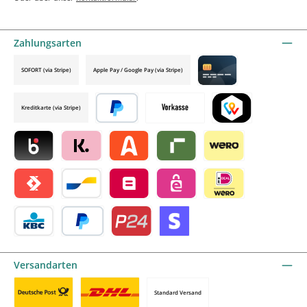
Zahlungsarten
SOFORT (via Stripe)
Apple Pay / Google Pay (via Stripe)
Credit card by mollie
Kreditkarte (via Stripe)
Später bezahlen
Vorkasse
TWINT by mollie
Blik by mollie
Klarna by mollie
Alma by mollie
Riverty by mollie
Wero
Satispay by mollie
Bancontact by mollie
Belfius by mollie
eps by mollie
iDEAL by mollie
KBC/CBC Payment Button by mollie
PayPal
Przelewy24 by mollie
Online zahlen
Versandarten
Standard Versand