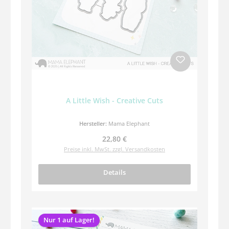
A Little Wish - Creative Cuts
Hersteller:
Mama Elephant
Regulärer Preis:
22,80 €
Preise inkl. MwSt. zzgl. Versandkosten
Details
Nur 1 auf Lager!