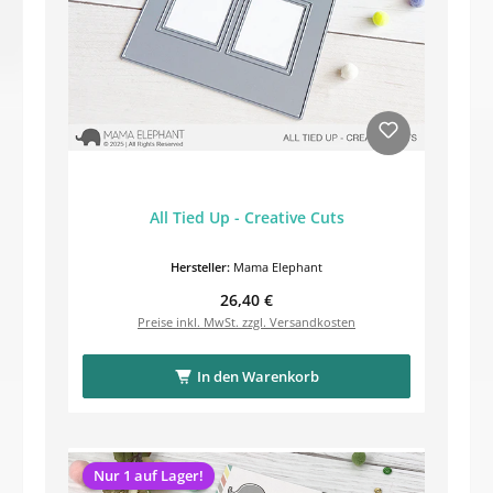
All Tied Up - Creative Cuts
Hersteller:
Mama Elephant
Regulärer Preis:
26,40 €
Preise inkl. MwSt. zzgl. Versandkosten
In den Warenkorb
Nur 1 auf Lager!