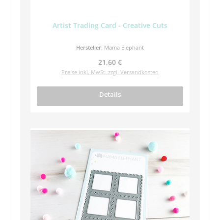
Artist Trading Card - Creative Cuts
Hersteller:
Mama Elephant
Regulärer Preis:
21,60 €
Preise inkl. MwSt. zzgl. Versandkosten
Details