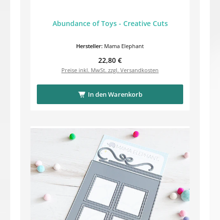
Abundance of Toys - Creative Cuts
Hersteller:
Mama Elephant
Regulärer Preis:
22,80 €
Preise inkl. MwSt. zzgl. Versandkosten
In den Warenkorb