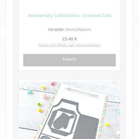
Anniversary Celebration - Creative Cuts
Hersteller:
Mama Elephant
Regulärer Preis:
23,40 €
Preise inkl. MwSt. zzgl. Versandkosten
Details