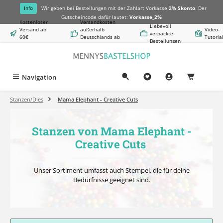
alt springen
Info
Wir geben bei Bestellungen mit der Zahlart Vorkasse
2% Skonto
. Der
Gutscheincode dafür lautet:
Vorkasse_2%
Kostenloser
Versandkosten
Liebevoll
Versand ab
außerhalb
Video-
verpackte
60€
Deutschlands ab
Tutoria
Bestellungen
Warenwert
8,50€
Navigation
0,00 €
Stanzen/Dies
Mama Elephant - Creative Cuts
Stanzen von Mama Elephant -
Creative Cuts
Unser Sortiment umfasst auch Stempel, die für deine
Bedürfnisse geeignet sind.