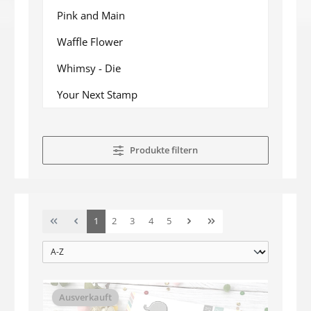
Pink and Main
Waffle Flower
Whimsy - Die
Your Next Stamp
Produkte filtern
Seite
Seite
Seite
Seite
Seite
1
2
3
4
5
Ausverkauft