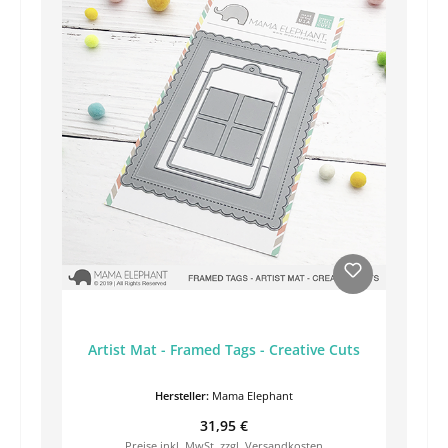
Artist Mat - Framed Tags - Creative Cuts
Hersteller:
Mama Elephant
Regulärer Preis:
31,95 €
Preise inkl. MwSt. zzgl. Versandkosten