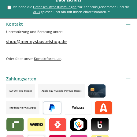
Datenschutz
Ich habe die
Datenschutzbestimmungen
zur Kenntnis genommen und die
AGB
gelesen und bin mit ihnen einverstanden.
*
Kontakt
Unterstützung und Beratung unter:
shop@mennysbastelshop.de
Oder über unser
Kontaktformular
.
Zahlungsarten
SOFORT (via Stripe)
Apple Pay / Google Pay (via Stripe)
Credit card by mollie
Kreditkarte (via Stripe)
Später bezahlen
Vorkasse
Alma by mollie
Riverty by mollie
Wero
Satispay by mollie
TWINT by mollie
Blik by mollie