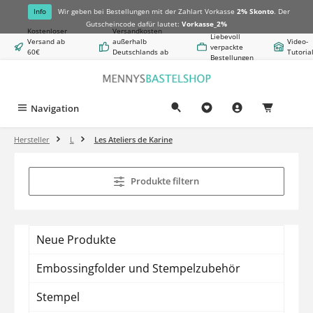
alt springen
Info
Wir geben bei Bestellungen mit der Zahlart Vorkasse
2% Skonto
. Der
Gutscheincode dafür lautet:
Vorkasse_2%
Kostenloser
Versandkosten
Liebevoll
Versand ab
außerhalb
Video-
verpackte
60€
Deutschlands ab
Tutoria
Bestellungen
Warenwert
8,50€
Navigation
0,00 €
Hersteller
L
Les Ateliers de Karine
Produkte filtern
Neue Produkte
Embossingfolder und Stempelzubehör
Stempel