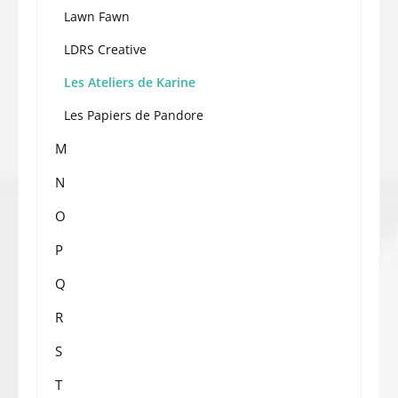
Lawn Fawn
LDRS Creative
Les Ateliers de Karine
Les Papiers de Pandore
M
N
O
P
Q
R
S
T