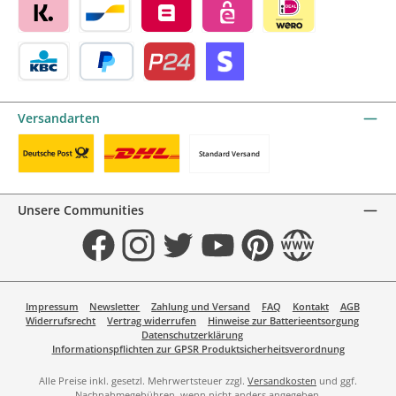
Klarna by mollie
Bancontact by mollie
Belfius by mollie
eps by mollie
iDEAL by mollie
KBC/CBC Payment Button by mollie
PayPal
Przelewy24 by mollie
Online zahlen
Versandarten
Standard Versand
Benutzerdefiniertes Bild 1
Benutzerdefiniertes Bild 2
Unsere Communities
Facebook
Instagram
Twitter
YouTube
Pinterest
Website
Impressum
Newsletter
Zahlung und Versand
FAQ
Kontakt
AGB
Widerrufsrecht
Vertrag widerrufen
Hinweise zur Batterieentsorgung
Datenschutzerklärung
Informationspflichten zur GPSR Produktsicherheitsverordnung
Alle Preise inkl. gesetzl. Mehrwertsteuer zzgl.
Versandkosten
und ggf.
Nachnahmegebühren, wenn nicht anders angegeben.