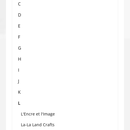
C
D
E
F
G
H
I
J
K
L
L'Encre et l'Image
La-La Land Crafts