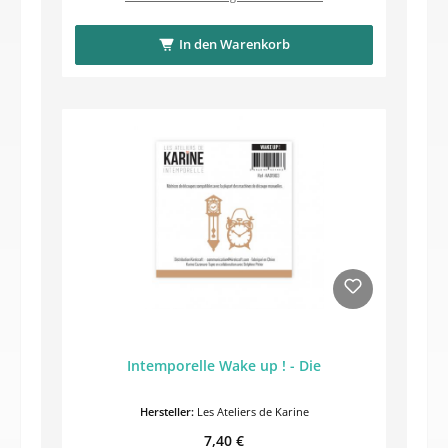
In den Warenkorb
Intemporelle Wake up ! - Die
Hersteller:
Les Ateliers de Karine
Regulärer Preis:
7,40 €