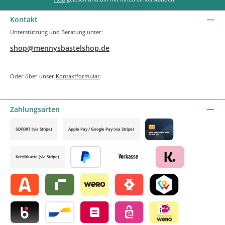
Kontakt
Unterstützung und Beratung unter:
shop@mennysbastelshop.de
Oder über unser
Kontaktformular
.
Zahlungsarten
SOFORT (via Stripe)
Apple Pay / Google Pay (via Stripe)
Credit card by mollie
Kreditkarte (via Stripe)
Später bezahlen
Vorkasse
Klarna by mollie
Alma by mollie
Riverty by mollie
Wero
Satispay by mollie
TWINT by mollie