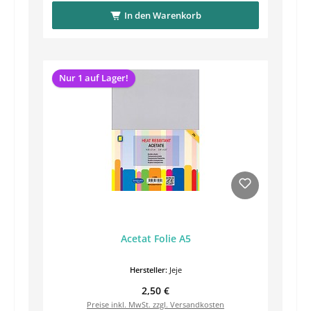
In den Warenkorb
Nur 1 auf Lager!
Acetat Folie A5
Hersteller:
Jeje
Regulärer Preis:
2,50 €
Preise inkl. MwSt. zzgl. Versandkosten