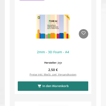
2mm - 3D Foam - A4
Hersteller:
Jeje
Regulärer Preis:
2,50 €
Preise inkl. MwSt. zzgl. Versandkosten
In den Warenkorb