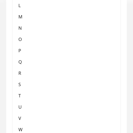
L
M
N
O
P
Q
R
S
T
U
V
W