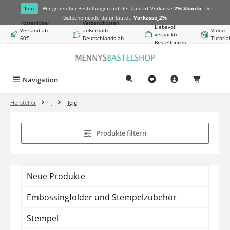
alt springen
Info
Wir geben bei Bestellungen mit der Zahlart Vorkasse
2% Skonto
. Der
Gutscheincode dafür lautet:
Vorkasse_2%
Kostenloser
Versandkosten
Liebevoll
Versand ab
außerhalb
Video-
verpackte
60€
Deutschlands ab
Tutoria
Bestellungen
Warenwert
8,50€
Navigation
0,00 €
Hersteller
J
Jeje
Produkte filtern
Neue Produkte
Embossingfolder und Stempelzubehör
Stempel