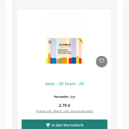
3mm - 3D Foam - A5
Hersteller:
Jeje
Regulärer Preis:
2,70 €
Preise inkl. MwSt. zzgl. Versandkosten
In den Warenkorb