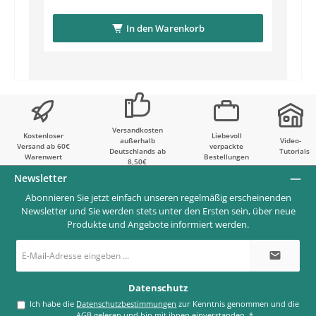
In den Warenkorb
Versandkosten
Kostenloser
Liebevoll
außerhalb
Video-
Versand ab 60€
verpackte
Deutschlands ab
Tutorials
Warenwert
Bestellungen
8,50€
Newsletter
Abonnieren Sie jetzt einfach unseren regelmäßig erscheinenden
Newsletter und Sie werden stets unter den Ersten sein, über neue
Produkte und Angebote informiert werden.
E-
Mail-
Adresse
*
Datenschutz
Ich habe die
Datenschutzbestimmungen
zur Kenntnis genommen und die
AGB
gelesen und bin mit ihnen einverstanden.
*