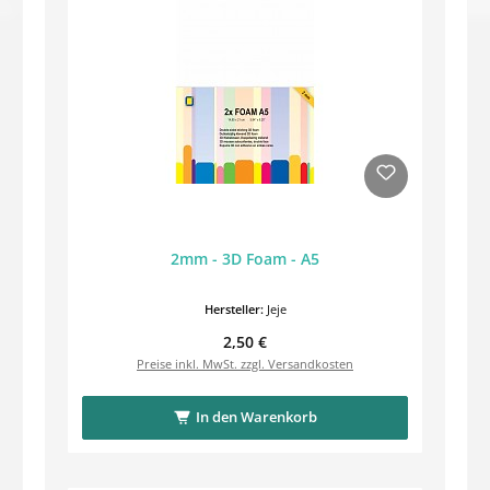
2mm - 3D Foam - A5
Hersteller:
Jeje
Regulärer Preis:
2,50 €
Preise inkl. MwSt. zzgl. Versandkosten
In den Warenkorb