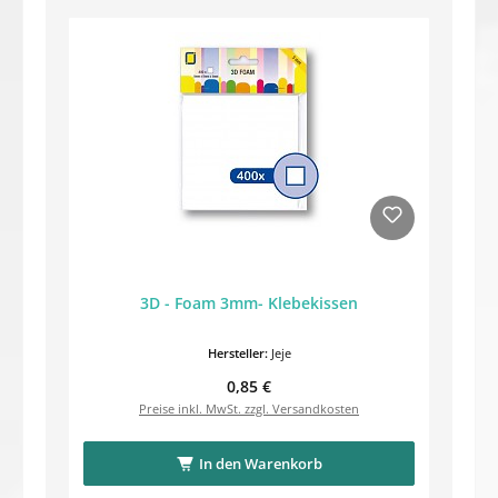
3D - Foam 3mm- Klebekissen
Hersteller:
Jeje
Regulärer Preis:
0,85 €
Preise inkl. MwSt. zzgl. Versandkosten
In den Warenkorb