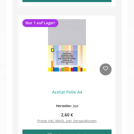
Nur 1 auf Lager!
Acetat Folie A4
Hersteller:
Jeje
Regulärer Preis:
2,60 €
Preise inkl. MwSt. zzgl. Versandkosten