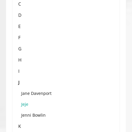
C
D
E
F
G
H
I
J
Jane Davenport
Jeje
Jenni Bowlin
K