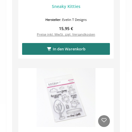
Sneaky Kitties
Hersteller:
Evelin T Designs
Regulärer Preis:
15,95 €
Preise inkl. MwSt. zzgl. Versandkosten
In den Warenkorb