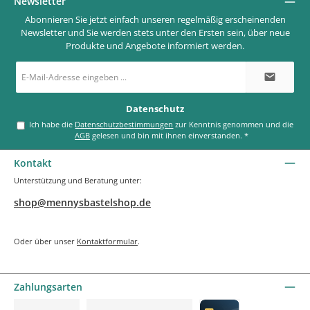
Newsletter
Abonnieren Sie jetzt einfach unseren regelmäßig erscheinenden
Newsletter und Sie werden stets unter den Ersten sein, über neue
Produkte und Angebote informiert werden.
E-
Mail-
Adresse
*
Datenschutz
Ich habe die
Datenschutzbestimmungen
zur Kenntnis genommen und die
AGB
gelesen und bin mit ihnen einverstanden.
*
Kontakt
Unterstützung und Beratung unter:
shop@mennysbastelshop.de
Oder über unser
Kontaktformular
.
Zahlungsarten