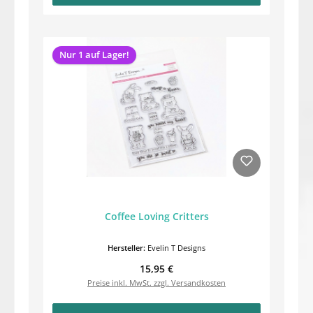
Nur 1 auf Lager!
Coffee Loving Critters
Hersteller:
Evelin T Designs
Regulärer Preis:
15,95 €
Preise inkl. MwSt. zzgl. Versandkosten