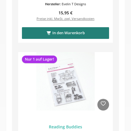
Hersteller:
Evelin T Designs
Regulärer Preis:
15,95 €
Preise inkl. MwSt. zzgl. Versandkosten
In den Warenkorb
Nur 1 auf Lager!
Reading Buddies