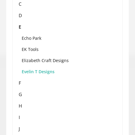
C
D
E
Echo Park
EK Tools
Elizabeth Craft Designs
Evelin T Designs
F
G
H
I
J