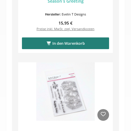
Season´s Greeting
Hersteller:
Evelin T Designs
Regulärer Preis:
15,95 €
Preise inkl. MwSt. zzgl. Versandkosten
In den Warenkorb