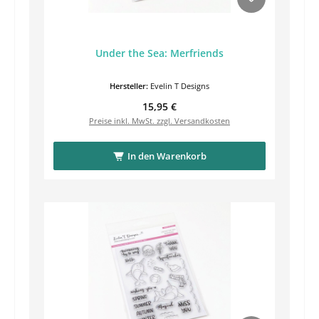
Under the Sea: Merfriends
Hersteller:
Evelin T Designs
Regulärer Preis:
15,95 €
Preise inkl. MwSt. zzgl. Versandkosten
In den Warenkorb