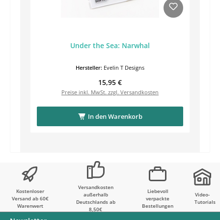
Under the Sea: Narwhal
Hersteller:
Evelin T Designs
Regulärer Preis:
15,95 €
Preise inkl. MwSt. zzgl. Versandkosten
In den Warenkorb
Versandkosten
Kostenloser
Liebevoll
außerhalb
Video-
Versand ab 60€
verpackte
Deutschlands ab
Tutorials
Warenwert
Bestellungen
8,50€