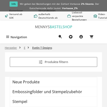
alt springen
Info
Wir geben bei Bestellungen mit der Zahlart Vorkasse
2% Skonto
. Der
Gutscheincode dafür lautet:
Vorkasse_2%
Kostenloser
Versandkosten
Liebevoll
Versand ab
außerhalb
Video-
verpackte
60€
Deutschlands ab
Tutoria
Bestellungen
Warenwert
8,50€
Navigation
0,00 €
Hersteller
E
Evelin T Designs
Produkte filtern
Neue Produkte
Embossingfolder und Stempelzubehör
Stempel