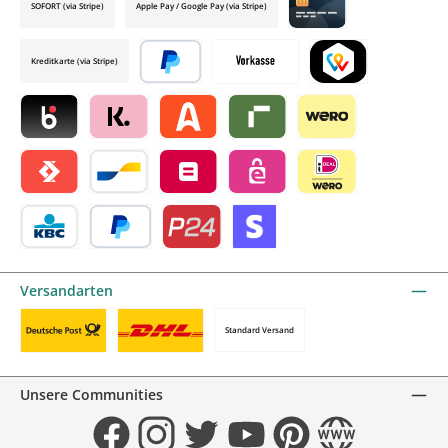
SOFORT (via Stripe)
Apple Pay / Google Pay (via Stripe)
Credit card by mollie
Kreditkarte (via Stripe)
Später bezahlen
Vorkasse
TWINT by mollie
Blik by mollie
Klarna by mollie
Alma by mollie
Riverty by mollie
Wero
Satispay by mollie
Bancontact by mollie
Belfius by mollie
eps by mollie
iDEAL by mollie
KBC/CBC Payment Button by mollie
PayPal
Przelewy24 by mollie
Online zahlen
Versandarten
Standard Versand
Benutzerdefiniertes Bild 1
Benutzerdefiniertes Bild 2
Unsere Communities
Facebook
Instagram
Twitter
YouTube
Pinterest
Website