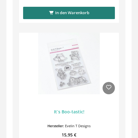
In den Warenkorb
It´s Boo-tastic!
Hersteller:
Evelin T Designs
Regulärer Preis:
15,95 €