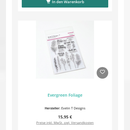
In den Warenkorb
Evergreen Foliage
Hersteller:
Evelin T Designs
Regulärer Preis:
15,95 €
Preise inkl. MwSt. zzgl. Versandkosten