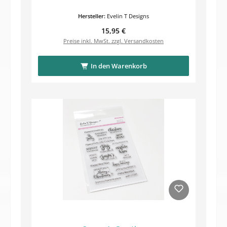
Hersteller:
Evelin T Designs
Regulärer Preis:
15,95 €
Preise inkl. MwSt. zzgl. Versandkosten
In den Warenkorb