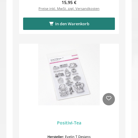
Regulärer Preis:
15,95 €
Preise inkl. MwSt. zzgl. Versandkosten
In den Warenkorb
Positivi-Tea
Hersteller:
Evelin T Designs