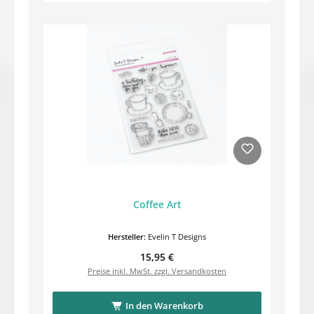
Coffee Art
Hersteller:
Evelin T Designs
Regulärer Preis:
15,95 €
Preise inkl. MwSt. zzgl. Versandkosten
In den Warenkorb