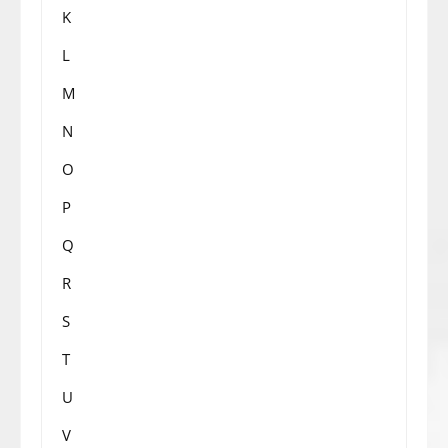
K
L
M
N
O
P
Q
R
S
T
U
V