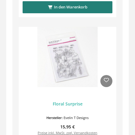
In den Warenkorb
Floral Surprise
Hersteller:
Evelin T Designs
Regulärer Preis:
15,95 €
Preise inkl. MwSt. zzgl. Versandkosten