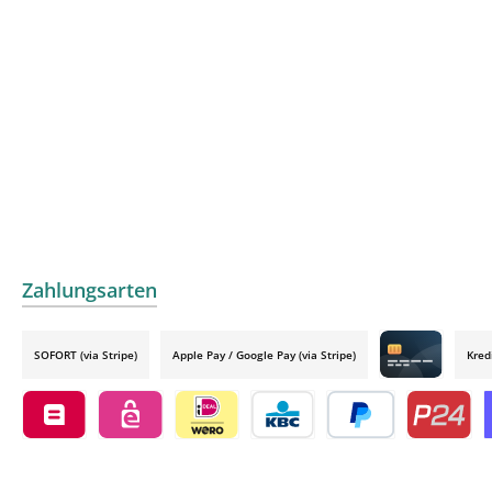
Zahlungsarten
SOFORT (via Stripe)
Apple Pay / Google Pay (via Stripe)
Kred
Credit card by
Belfius by mollie
eps by mollie
iDEAL by mollie
KBC/CBC Payment Button by 
PayPal
Przelewy24
O