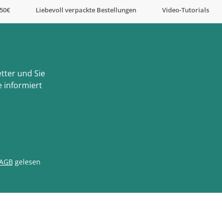
,50€
Liebevoll verpackte Bestellungen
Video-Tutorials
tter und Sie
 informiert
AGB
gelesen