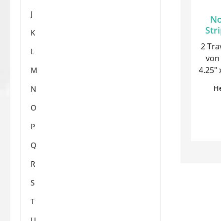
J
No
Str
K
2 Tra
L
von W
4.25" 
M
Ein
He
N
kariert. 
Pl
O
P
Q
R
S
T
U