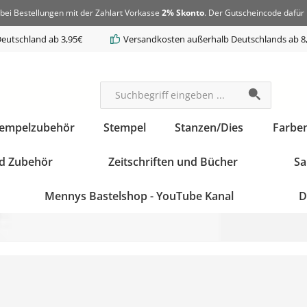
bei Bestellungen mit der Zahlart Vorkasse
2% Skonto
. Der Gutscheincode dafür 
eutschland ab 3,95€
Versandkosten außerhalb Deutschlands ab 8
tempelzubehör
Stempel
Stanzen/Dies
Farbe
d Zubehör
Zeitschriften und Bücher
Sa
Mennys Bastelshop - YouTube Kanal
D