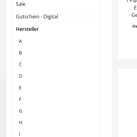
1 Pl
Sale
E
Ge
Gutschein - Digital
x2
He
Hersteller
Heftg
be
A
versc
1 b
B
B
C
weit
m
D
verschlossen.
E
P
F
G
H
I