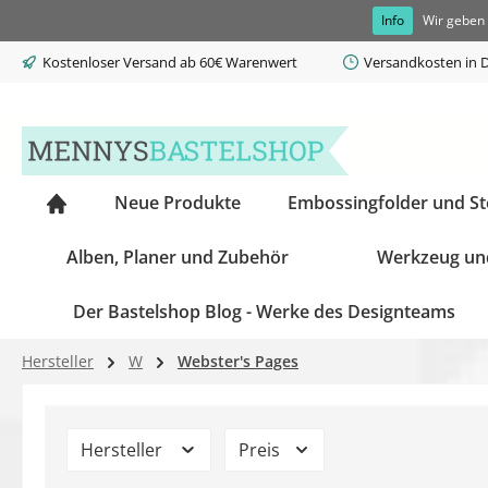
Info
Wir geben 
springen
Zur Hauptnavigation springen
Kostenloser Versand ab 60€ Warenwert
Versandkosten in D
Neue Produkte
Embossingfolder und S
Alben, Planer und Zubehör
Werkzeug un
Der Bastelshop Blog - Werke des Designteams
Hersteller
W
Webster's Pages
Hersteller
Preis