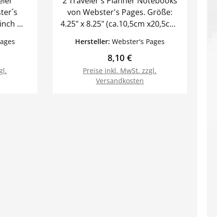
eler
2 Traveler's Planner Notebooks
ter´s
von Webster's Pages. Größe:
4.25" x 8.25" (ca.10,5cm x20,5cm)
ner im
Ein Heft ist liniert, ein Heft
Pages
Hersteller:
Webster's Pages
kariert. Wir haben weitere
Preis:
Regulärer Preis:
8,10 €
Planner und Notebooks im
Angebot.
gl.
Preise inkl. MwSt. zzgl.
Versandkosten
orb
In den Warenkorb