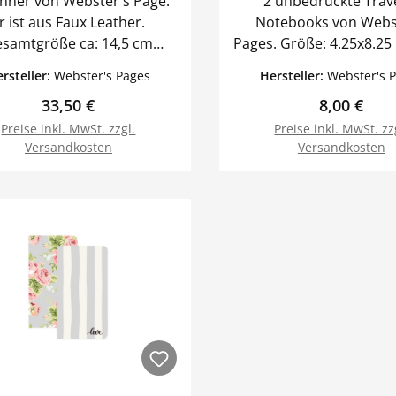
anner von Webster´s Page.
2 unbedruckte Trav
r ist aus Faux Leather.
Notebooks von Webs
samtgröße ca: 14,5 cm
Pages. Größe: 4.25x8.25 inch Wir
2,2cm bzw. 5,75" x 8,75"
haben passenden Plan
rsteller:
Webster's Pages
Hersteller:
Webster's 
röße: ca. 11 cm x 21 cm Er
Sortiment.
Regulärer Preis:
Regulärer 
33,50 €
8,00 €
sitzt einen Stiftehalter,
hiedenen Einstecktaschen,
Preise inkl. MwSt. zzgl.
Preise inkl. MwSt. zz
Versandkosten
Versandkosten
lanko Heft, 4 elastischen
ändern zum Einbinden
In den Warenkorb
In den Warenk
erer Notizbücher und wird
it einem Gummiband
 Wir haben weitere
lanner und Zubehör im
Angebot.