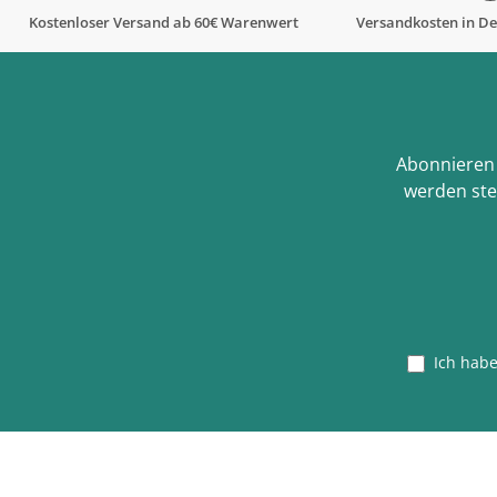
Kostenloser Versand ab 60€ Warenwert
Versandkosten in De
Abonnieren 
werden ste
Ich hab