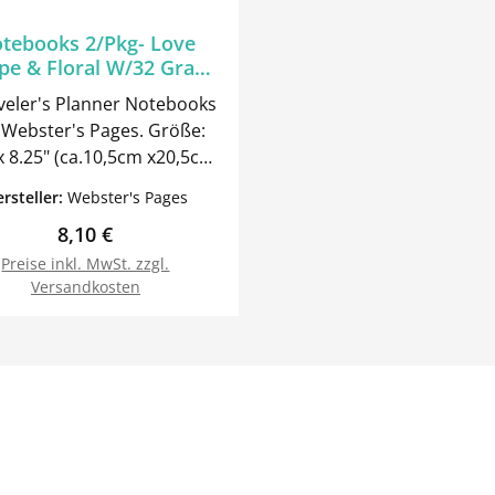
tebooks 2/Pkg- Love
ipe & Floral W/32 Gray
Sheets
veler's Planner Notebooks
ebster's Pages. Größe:
x 8.25" (ca.10,5cm x20,5cm)
 Heft ist liniert, ein Heft
rsteller:
Webster's Pages
Wir haben weitere
Regulärer Preis:
8,10 €
anner und Notebooks im
Angebot.
Preise inkl. MwSt. zzgl.
Versandkosten
In den Warenkorb