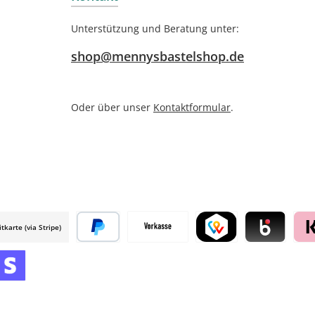
Unterstützung und Beratung unter:
shop@mennysbastelshop.de
Oder über unser
Kontaktformular
.
itkarte (via Stripe)
 mollie
Später bezahlen
Vorkasse
TWINT by mollie
Blik by mollie
Klar
mollie
 by mollie
nline zahlen