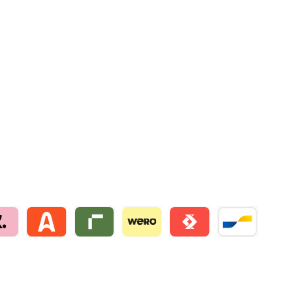
na by mollie
Alma by mollie
Riverty by mollie
Wero
Satispay by mollie
Bancontact by mo