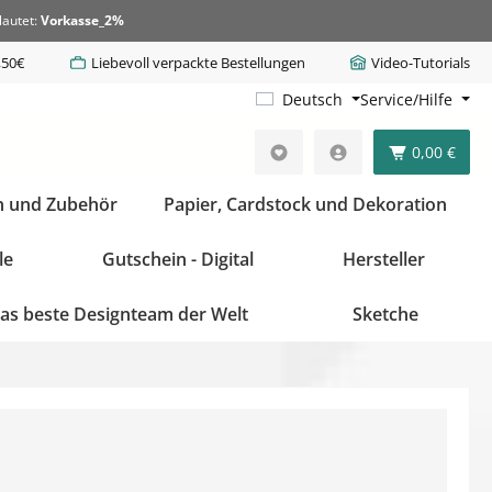
lautet:
Vorkasse_2%
,50€
Liebevoll verpackte Bestellungen
Video-Tutorials
Deutsch
Service/Hilfe
0,00 €
n und Zubehör
Papier, Cardstock und Dekoration
le
Gutschein - Digital
Hersteller
as beste Designteam der Welt
Sketche