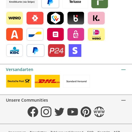
Kreditkarte (via Stripe)
Später bezahlen
Vorkasse
Riverty by mollie
Wero
Satispay by mollie
TWINT by mollie
Blik by mollie
Klarna by mollie
Alma by mollie
Bancontact by mollie
Belfius by mollie
eps by mollie
iDEAL by mollie
KBC/CBC Payment Button by mollie
PayPal
Przelewy24 by mollie
Online zahlen
Versandarten
Standard Versand
Benutzerdefiniertes Bild 1
Benutzerdefiniertes Bild 2
Unsere Communities
Facebook
Instagram
Twitter
YouTube
Pinterest
Website