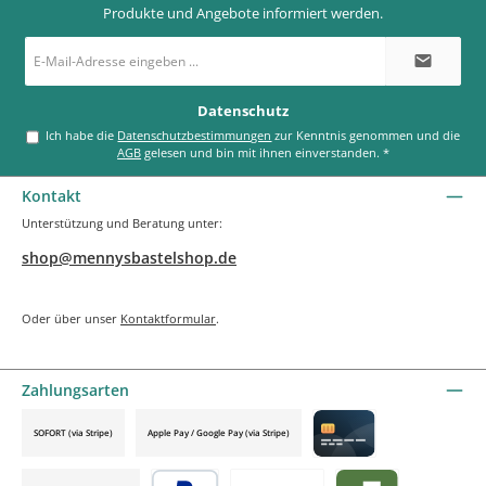
Produkte und Angebote informiert werden.
E-
Mail-
Adresse
*
Datenschutz
Ich habe die
Datenschutzbestimmungen
zur Kenntnis genommen und die
AGB
gelesen und bin mit ihnen einverstanden.
*
Kontakt
Unterstützung und Beratung unter:
shop@mennysbastelshop.de
Oder über unser
Kontaktformular
.
Zahlungsarten
SOFORT (via Stripe)
Apple Pay / Google Pay (via Stripe)
Credit card by mollie