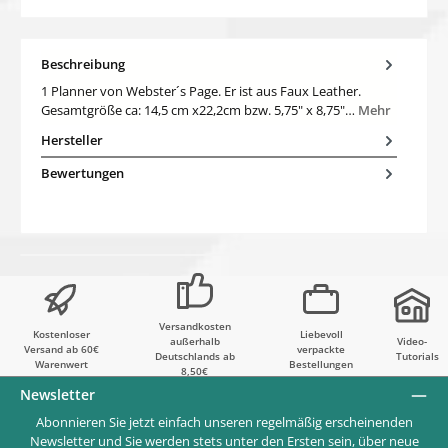
Beschreibung
1 Planner von Webster´s Page. Er ist aus Faux Leather.
Gesamtgröße ca: 14,5 cm x22,2cm bzw. 5,75" x 8,75"…
Mehr
Hersteller
Bewertungen
Versandkosten
Kostenloser
Liebevoll
außerhalb
Video-
Versand ab 60€
verpackte
Deutschlands ab
Tutorials
Warenwert
Bestellungen
8,50€
Newsletter
Abonnieren Sie jetzt einfach unseren regelmäßig erscheinenden
Newsletter und Sie werden stets unter den Ersten sein, über neue