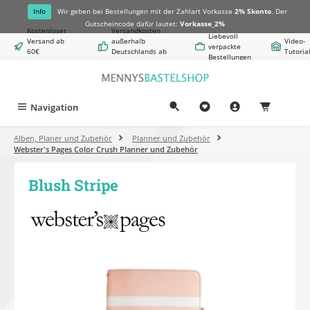
alt springen
Info
Wir geben bei Bestellungen mit der Zahlart Vorkasse
2% Skonto
. Der
Gutscheincode dafür lautet:
Vorkasse_2%
Kostenloser
Versandkosten
Liebevoll
Versand ab
außerhalb
Video-
verpackte
60€
Deutschlands ab
Tutoria
Bestellungen
Warenwert
8,50€
Navigation
0,00 €
Alben, Planer und Zubehör
Planner und Zubehör
Webster's Pages Color Crush Planner und Zubehör
Blush Stripe
Bildergalerie überspringen