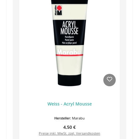
Weiss - Acryl Mousse
Hersteller:
Marabu
Regulärer Preis:
4,50 €
Preise inkl. MwSt. zzgl. Versandkosten