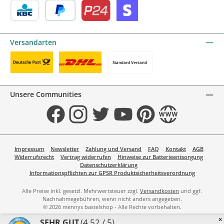
KBC/CBC Payment Button by mollie
PayPal
Przelewy24 by mollie
Online zahlen
Versandarten
Standard Versand
Benutzerdefiniertes Bild 1
Benutzerdefiniertes Bild 2
Unsere Communities
Facebook
Instagram
Twitter
YouTube
Pinterest
Website
Impressum
Newsletter
Zahlung und Versand
FAQ
Kontakt
AGB
Widerrufsrecht
Vertrag widerrufen
Hinweise zur Batterieentsorgung
Datenschutzerklärung
Informationspflichten zur GPSR Produktsicherheitsverordnung
Alle Preise inkl. gesetzl. Mehrwertsteuer zzgl.
Versandkosten
und ggf.
Nachnahmegebühren, wenn nicht anders angegeben.
© 2026 mennys bastelshop - Alle Rechte vorbehalten.
×
(4.52 / 5)
SEHR GUT