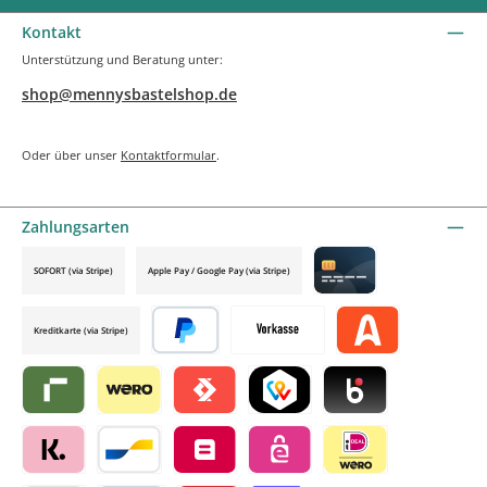
Kontakt
Unterstützung und Beratung unter:
shop@mennysbastelshop.de
Oder über unser
Kontaktformular
.
Zahlungsarten
SOFORT (via Stripe)
Apple Pay / Google Pay (via Stripe)
Credit card by mollie
Kreditkarte (via Stripe)
Später bezahlen
Vorkasse
Alma by mollie
Riverty by mollie
Wero
Satispay by mollie
TWINT by mollie
Blik by mollie
Klarna by mollie
Bancontact by mollie
Belfius by mollie
eps by mollie
iDEAL by mollie