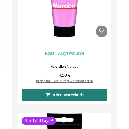
Rosa - Acryl Mousse
Hersteller:
Marabu
Regulärer Preis:
4,50 €
Preise inkl. MwSt. zzgl. Versandkosten
In den Warenkorb
Nur 1 auf Lager!