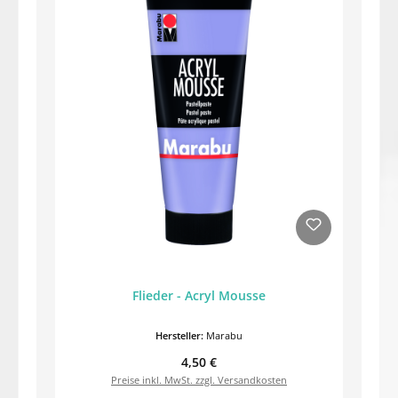
Flieder - Acryl Mousse
Hersteller:
Marabu
Regulärer Preis:
4,50 €
Preise inkl. MwSt. zzgl. Versandkosten