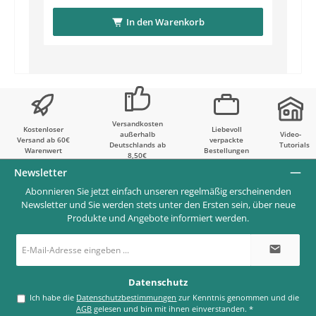
In den Warenkorb
Versandkosten
Kostenloser
Liebevoll
außerhalb
Video-
Versand ab 60€
verpackte
Deutschlands ab
Tutorials
Warenwert
Bestellungen
8,50€
Newsletter
Abonnieren Sie jetzt einfach unseren regelmäßig erscheinenden
Newsletter und Sie werden stets unter den Ersten sein, über neue
Produkte und Angebote informiert werden.
E-
Mail-
Adresse
*
Datenschutz
Ich habe die
Datenschutzbestimmungen
zur Kenntnis genommen und die
AGB
gelesen und bin mit ihnen einverstanden.
*