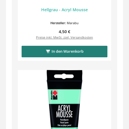
Hellgrau - Acryl Mousse
Hersteller:
Marabu
Regulärer Preis:
4,50 €
Preise inkl. MwSt. zzgl. Versandkosten
In den Warenkorb