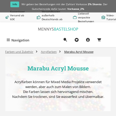
alt springen
Info
Wir geben bei Bestellungen mit der Zahlart Vorkasse
2% Skonto
. Der
Gutscheincode dafür lautet:
Vorkasse_2%
Kostenloser
Versandkosten
Liebevoll
Versand ab
außerhalb
Video-
verpackte
60€
Deutschlands ab
Tutoria
Bestellungen
Warenwert
8,50€
Navigation
0,00 €
Farben und Zubehör
Acrylfarben
Marabu Acryl Mousse
Marabu Acryl Mousse
Acrylfarben können für Mixed Media Projekte verwendet
werden, aber auch zum Malen von Bildern.
Die Farben lassen sich hervorragend mischen.
Nachdem Sie trocknen, sind Sie wasserfest und übermalbar.