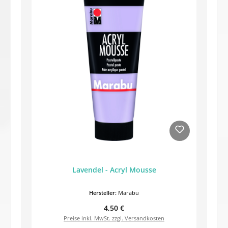
Lavendel - Acryl Mousse
Hersteller:
Marabu
Regulärer Preis:
4,50 €
Preise inkl. MwSt. zzgl. Versandkosten