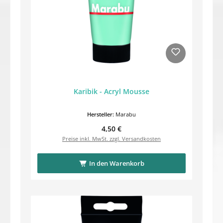
Karibik - Acryl Mousse
Hersteller:
Marabu
Regulärer Preis:
4,50 €
Preise inkl. MwSt. zzgl. Versandkosten
In den Warenkorb