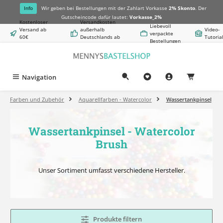
alt springen
Info
Wir geben bei Bestellungen mit der Zahlart Vorkasse
2% Skonto
. Der
Gutscheincode dafür lautet:
Vorkasse_2%
Kostenloser
Versandkosten
Liebevoll
Versand ab
außerhalb
Video-
verpackte
60€
Deutschlands ab
Tutoria
Bestellungen
Warenwert
8,50€
Navigation
0,00 €
Farben und Zubehör
Aquarellfarben - Watercolor
Wassertankpinsel
Wassertankpinsel - Watercolor
Brush
Unser Sortiment umfasst verschiedene Hersteller.
Produkte filtern