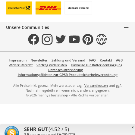
Standard Versand
Benutzerdefiniertes Bild 1
Benutzerdefiniertes Bild 2
Unsere Communities
Facebook
Instagram
Twitter
YouTube
Pinterest
Website
Impressum
Newsletter
Zahlung und Versand
FAQ
Kontakt
AGB
Widerrufsrecht
Vertrag widerrufen
Hinweise zur Batterieentsorgung
Datenschutzerklärung
Informationspflichten zur GPSR Produktsicherheitsverordnung
Alle Preise inkl. gesetzl. Mehrwertsteuer zzgl.
Versandkosten
und ggf.
Nachnahmegebühren, wenn nicht anders angegeben.
© 2026 mennys bastelshop - Alle Rechte vorbehalten.
×
(4.52 / 5)
SEHR GUT
3
Bewertungen bei SHOPVOTE