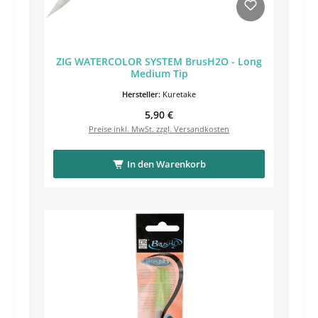
ZIG WATERCOLOR SYSTEM BrusH2O - Long
Medium Tip
Hersteller:
Kuretake
Regulärer Preis:
5,90 €
Preise inkl. MwSt. zzgl. Versandkosten
In den Warenkorb