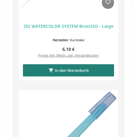
ZIG WATERCOLOR SYSTEM BrusH2O - Large
Hersteller:
Kuretake
Regulärer Preis:
6,10 €
Preise inkl. MwSt. zzgl. Versandkosten
In den Warenkorb