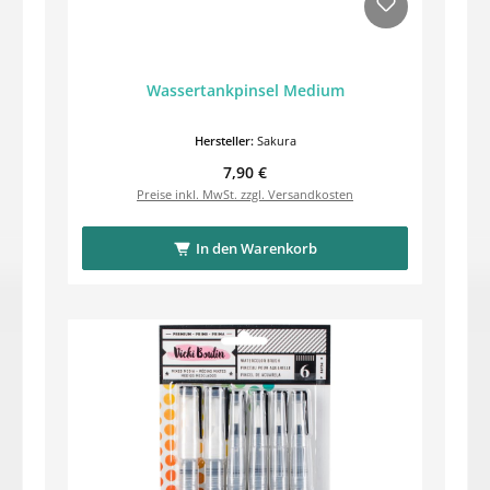
Wassertankpinsel Medium
Hersteller:
Sakura
Regulärer Preis:
7,90 €
Preise inkl. MwSt. zzgl. Versandkosten
In den Warenkorb