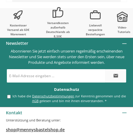
Versandkosten
Kostenloser
Liebevoll
außerhalb
Video-
Versand ab 60€
verpackte
Deutschlands ab
Tutorials
Warenwert
Bestellungen
8,50€
Newsletter
Abonnieren Sie jetzt einfach unseren regelmäßig erscheinenden
Newsletter und Sie werden stets unter den Ersten sein, über neue
Produkte und Angebote informiert werden.
E-
Mail-
Adresse
*
Datenschutz
Ich habe die
Datenschutzbestimmungen
zur Kenntnis genommen und die
AGB
gelesen und bin mit ihnen einverstanden.
*
Kontakt
Unterstützung und Beratung unter:
shop@mennysbastelshop.de