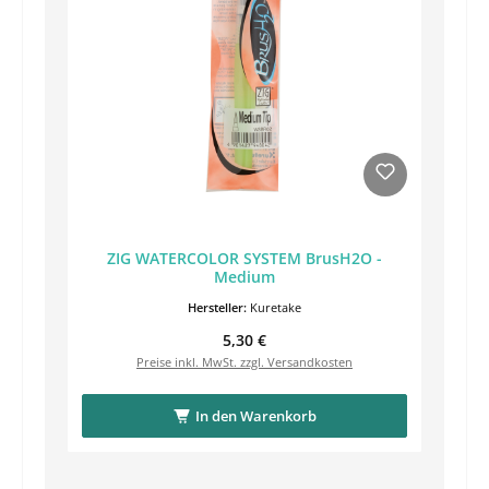
ZIG WATERCOLOR SYSTEM BrusH2O -
Medium
Hersteller:
Kuretake
Regulärer Preis:
5,30 €
Preise inkl. MwSt. zzgl. Versandkosten
In den Warenkorb