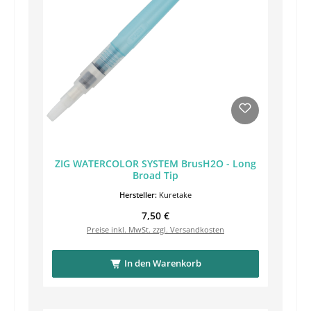
ZIG WATERCOLOR SYSTEM BrusH2O - Long
Broad Tip
Hersteller:
Kuretake
Regulärer Preis:
7,50 €
Preise inkl. MwSt. zzgl. Versandkosten
In den Warenkorb