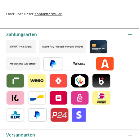
Oder über unser
Kontaktformular
.
Zahlungsarten
SOFORT (via Stripe)
Apple Pay / Google Pay (via Stripe)
Credit card by mollie
Kreditkarte (via Stripe)
Später bezahlen
Vorkasse
Alma by mollie
Riverty by mollie
Wero
Satispay by mollie
TWINT by mollie
Blik by mollie
Klarna by mollie
Bancontact by mollie
Belfius by mollie
eps by mollie
iDEAL by mollie
KBC/CBC Payment Button by mollie
PayPal
Przelewy24 by mollie
Online zahlen
Versandarten