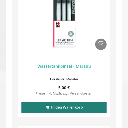
Wassertankpinsel - Marabu
Hersteller:
Marabu
Regulärer Preis:
5,00 €
Preise inkl. MwSt. zzgl. Versandkosten
In den Warenkorb