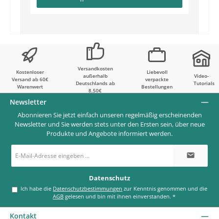
Versandkosten
Kostenloser
Liebevoll
außerhalb
Video-
Versand ab 60€
verpackte
Deutschlands ab
Tutorials
Warenwert
Bestellungen
8,50€
Newsletter
Abonnieren Sie jetzt einfach unseren regelmäßig erscheinenden
Newsletter und Sie werden stets unter den Ersten sein, über neue
Produkte und Angebote informiert werden.
E-
Mail-
Adresse
*
Datenschutz
Ich habe die
Datenschutzbestimmungen
zur Kenntnis genommen und die
AGB
gelesen und bin mit ihnen einverstanden.
*
Kontakt