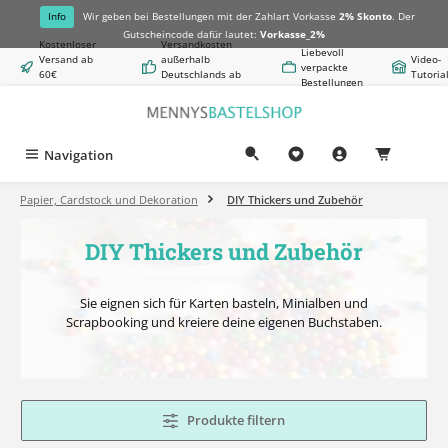
alt springen
Info
Wir geben bei Bestellungen mit der Zahlart Vorkasse
2% Skonto
. Der
Gutscheincode dafür lautet:
Vorkasse_2%
Kostenloser
Versandkosten
Liebevoll
Versand ab
außerhalb
Video-
verpackte
60€
Deutschlands ab
Tutoria
Bestellungen
Warenwert
8,50€
Navigation
0,00 €
Papier, Cardstock und Dekoration
DIY Thickers und Zubehör
DIY Thickers und Zubehör
Sie eignen sich für Karten basteln, Minialben und
Scrapbooking und kreiere deine eigenen Buchstaben.
Produkte filtern