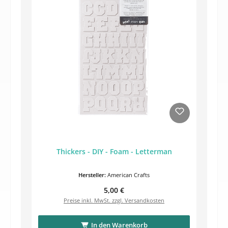
Thickers - DIY - Foam - Letterman
Hersteller:
American Crafts
Regulärer Preis:
5,00 €
Preise inkl. MwSt. zzgl. Versandkosten
In den Warenkorb