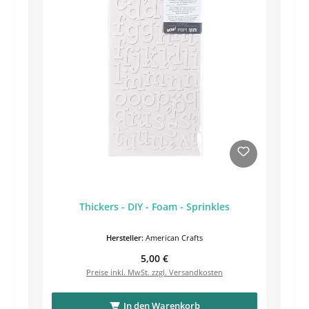
Thickers - DIY - Foam - Sprinkles
Hersteller:
American Crafts
Regulärer Preis:
5,00 €
Preise inkl. MwSt. zzgl. Versandkosten
In den Warenkorb