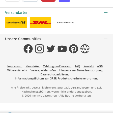
KBC/CBC Payment Button by mollie
PayPal
Przelewy24 by mollie
Online zahlen
Versandarten
Standard Versand
Benutzerdefiniertes Bild 1
Benutzerdefiniertes Bild 2
Unsere Communities
Facebook
Instagram
Twitter
YouTube
Pinterest
Website
Impressum
Newsletter
Zahlung und Versand
FAQ
Kontakt
AGB
Widerrufsrecht
Vertrag widerrufen
Hinweise zur Batterieentsorgung
Datenschutzerklärung
Informationspflichten zur GPSR Produktsicherheitsverordnung
Alle Preise inkl. gesetzl. Mehrwertsteuer zzgl.
Versandkosten
und ggf.
Nachnahmegebühren, wenn nicht anders angegeben.
© 2026 mennys bastelshop - Alle Rechte vorbehalten.