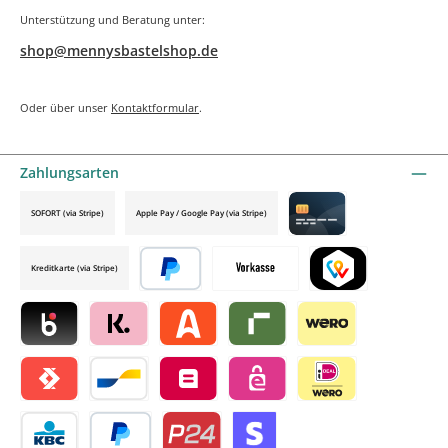
Unterstützung und Beratung unter:
shop@mennysbastelshop.de
Oder über unser
Kontaktformular
.
Zahlungsarten
SOFORT (via Stripe)
Apple Pay / Google Pay (via Stripe)
Credit card by mollie
Kreditkarte (via Stripe)
Später bezahlen
Vorkasse
TWINT by mollie
Blik by mollie
Klarna by mollie
Alma by mollie
Riverty by mollie
Wero
Satispay by mollie
Bancontact by mollie
Belfius by mollie
eps by mollie
iDEAL by mollie