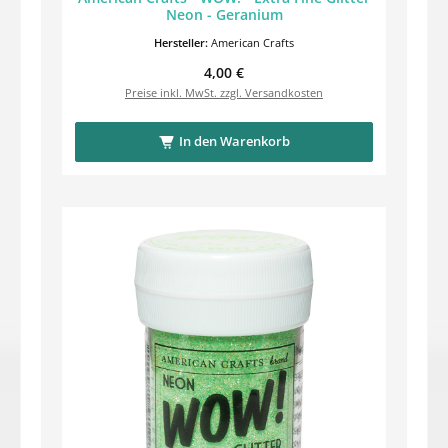
Neon - Geranium
Hersteller:
American Crafts
Regulärer Preis:
4,00 €
Preise inkl. MwSt. zzgl. Versandkosten
In den Warenkorb