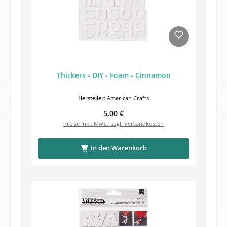
Thickers - DIY - Foam - Cinnamon
Hersteller:
American Crafts
Regulärer Preis:
5,00 €
Preise inkl. MwSt. zzgl. Versandkosten
In den Warenkorb